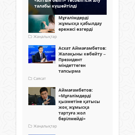
«Алтын белгі» төсбелгісін алу
талабы күшейтілді
Мұғалімдерді
жұмысқа қабылдау
ережесі өзгерді
Жаңалықтар
Асхат Аймағамбетов:
Жалақыны көбейту –
Президент
міндеттеген
тапсырма
Саясат
Аймағамбетов:
«Мұғалімдерді
қызметіне қатысы
жоқ жұмысқа
тартуға жол
берілмейді»
Жаңалықтар