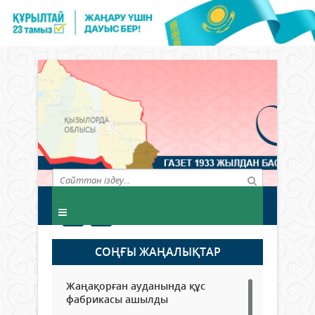
СОҢҒЫ ЖАҢАЛЫҚТАР
Жаңақорған ауданында құс
фабрикасы ашылды