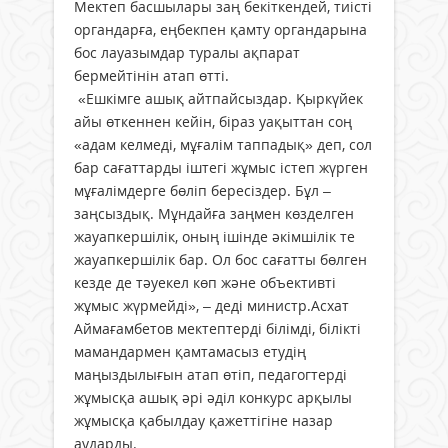
Мектеп басшылары заң бекіткендей, тиісті
органдарға, еңбекпен қамту органдарына
бос лауазымдар туралы ақпарат
бермейтінін атап өтті.
«Ешкімге ашық айтпайсыздар. Қыркүйек
айы өткеннен кейін, біраз уақыттан соң
«адам келмеді, мұғалім таппадық» деп, сол
бар сағаттарды іштегі жұмыс істеп жүрген
мұғалімдерге бөліп бересіздер. Бұл –
заңсыздық. Мұндайға заңмен көзделген
жауапкершілік, оның ішінде әкімшілік те
жауапкершілік бар. Ол бос сағатты бөлген
кезде де тәуекел көп және объективті
жұмыс жүрмейді», – деді министр.Асхат
Аймағамбетов мектептерді білімді, білікті
мамандармен қамтамасыз етудің
маңыздылығын атап өтіп, педагогтерді
жұмысқа ашық әрі әділ конкурс арқылы
жұмысқа қабылдау қажеттігіне назар
аударды.