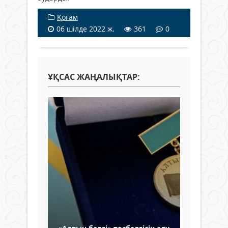
Қоғам
06 шілде 2022 ж.
361
0
ҰҚСАС ЖАҢАЛЫҚТАР: