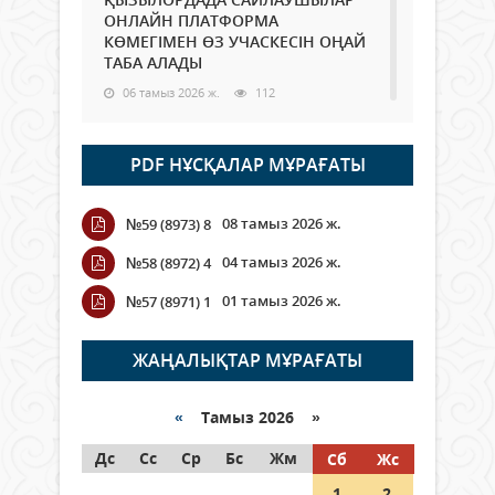
ОНЛАЙН ПЛАТФОРМА
КӨМЕГІМЕН ӨЗ УЧАСКЕСІН ОҢАЙ
ТАБА АЛАДЫ
06 тамыз 2026 ж.
112
Open Air: Қызылорда облысы
PDF НҰСҚАЛАР МҰРАҒАТЫ
полиция департаменті 20
мыңнан астам көрерменнің
қауіпсіздігін қамтамасыз етті
08 тамыз 2026 ж.
№59 (8973) 8
06 тамыз 2026 ж.
142
04 тамыз 2026 ж.
№58 (8972) 4
Wi-Fi ҚАБЫРҒА АРҚЫЛЫ ҚАЛАЙ
01 тамыз 2026 ж.
№57 (8971) 1
ӨТЕДІ?
06 тамыз 2026 ж.
288
ЖАҢАЛЫҚТАР МҰРАҒАТЫ
Как могут проголосовать
граждане Казахстана,
«
Тамыз 2026 »
находящиеся за рубежом?
Дс
Сс
Ср
Бс
Жм
Сб
Жс
05 тамыз 2026 ж.
168
1
2