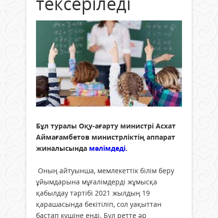
тексеріледі
Бұл туралы Оқу-ағарту министрі Асхат
Аймағамбетов министрліктің аппарат
жиналысында
мәлімдеді.
Оның айтуынша, мемлекеттік білім беру
ұйымдарына мұғалімдерді жұмысқа
қабылдау тәртібі 2021 жылдың 19
қарашасында бекітіліп, сол уақыттан
бастап күшіне енді. Бұл ретте әр