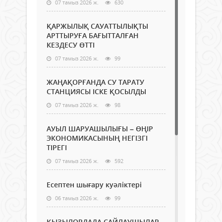
07 тамыз 2026 ж.
630
ҚАРЖЫЛЫҚ САУАТТЫЛЫҚТЫ
АРТТЫРУҒА БАҒЫТТАЛҒАН
КЕЗДЕСУ ӨТТІ
07 тамыз 2026 ж.
99
ЖАҢАҚОРҒАНДА СУ ТАРАТУ
СТАНЦИЯСЫ ІСКЕ ҚОСЫЛДЫ
07 тамыз 2026 ж.
98
АУЫЛ ШАРУАШЫЛЫҒЫ – ӨҢІР
ЭКОНОМИКАСЫНЫҢ НЕГІЗГІ
ТІРЕГІ
07 тамыз 2026 ж.
592
Есептен шығару куәліктері
06 тамыз 2026 ж.
99
ҚЫЗЫЛОРДАДА САЙЛАУШЫЛАР