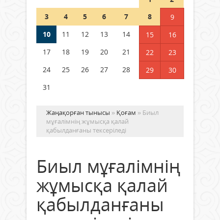
Шетелде жүрген Қазақстан
3
4
5
6
7
8
9
азаматтары қалай дауыс бере
алады?
10
11
12
13
14
15
16
05 тамыз 2026 ж.
179
17
18
19
20
21
22
23
24
25
26
27
28
29
30
31
Жаңақорған тынысы
»
Қоғам
» Биыл
мұғалімнің жұмысқа қалай
қабылданғаны тексеріледі
Биыл мұғалімнің
жұмысқа қалай
қабылданғаны