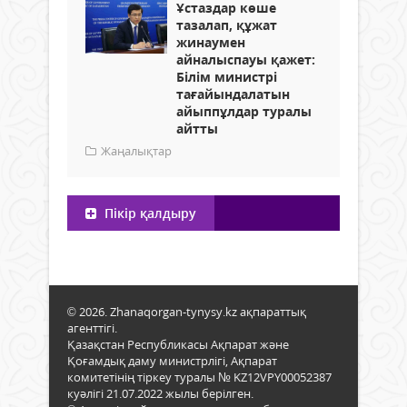
Ұстаздар көше
тазалап, құжат
жинаумен
айналыспауы қажет:
Білім министрі
тағайындалатын
айыппұлдар туралы
айтты
Жаңалықтар
Пікір қалдыру
© 2026. Zhanaqorgan-tynysy.kz ақпараттық
агенттігі.
Қазақстан Республикасы Ақпарат және
Қоғамдық даму министрлігі, Ақпарат
комитетінің тіркеу туралы № KZ12VPY00052387
куәлігі 21.07.2022 жылы берілген.