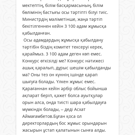
мектептің, білім басқармасының, білім
бөлімінің бастығы осы тәртіпті білуі тиіс.
Министрдің мәліметінше, жаңа тәртіп
бекітілгеннен кейін 3 100 адам жұмысқа
қабылданған.
Осы адамдардың жұмысқа қабылдану
тәртібін біздің комитет тексеруі керек,
қараймыз. 3 100 адам деген көп емес.
Конкурс өткізілді ме? Конкурс нәтижесі
ашық қаралып, дұрыс шешім қабылданды
ма? Оны тез он күннің ішінде қарап
шығуға болады. Үлкен жұмыс емес.
Қарағаннан кейін әрбір облыс бойынша
ақпарат беріп, қажет болса ауытқулар
орын алса, онда тиісті шара қабылдауға
мүмкіндік болады, – деді Асхат
Аймағамбетов.Бұған қоса ол
директорлардың бос жұмыс орындарын
жасырын ұстап қалатынын сынға алды.