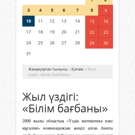
Шетелде жүрген Қазақстан
3
4
5
6
7
8
9
азаматтары қалай дауыс бере
алады?
10
11
12
13
14
15
16
05 тамыз 2026 ж.
179
17
18
19
20
21
22
23
24
25
26
27
28
29
30
31
Жаңақорған тынысы
»
Қоғам
» Жыл
үздігі: «Білім бағбаны»
Жыл үздігі:
«Білім бағбаны»
2008 жылы облыстың «Үздік математика пәні
мұғалімі» номинациясын жеңіп алған Анипа