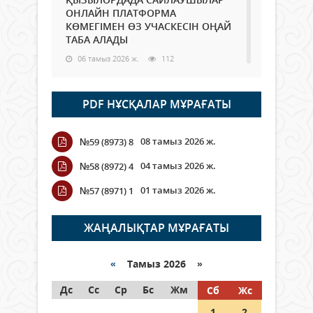
ОНЛАЙН ПЛАТФОРМА
КӨМЕГІМЕН ӨЗ УЧАСКЕСІН ОҢАЙ
ТАБА АЛАДЫ
06 тамыз 2026 ж.
112
Open Air: Қызылорда облысы
PDF НҰСҚАЛАР МҰРАҒАТЫ
полиция департаменті 20
мыңнан астам көрерменнің
қауіпсіздігін қамтамасыз етті
08 тамыз 2026 ж.
№59 (8973) 8
06 тамыз 2026 ж.
142
04 тамыз 2026 ж.
№58 (8972) 4
Wi-Fi ҚАБЫРҒА АРҚЫЛЫ ҚАЛАЙ
01 тамыз 2026 ж.
№57 (8971) 1
ӨТЕДІ?
06 тамыз 2026 ж.
288
ЖАҢАЛЫҚТАР МҰРАҒАТЫ
Как могут проголосовать
граждане Казахстана,
«
Тамыз 2026 »
находящиеся за рубежом?
Дс
Сс
Ср
Бс
Жм
Сб
Жс
05 тамыз 2026 ж.
168
1
2