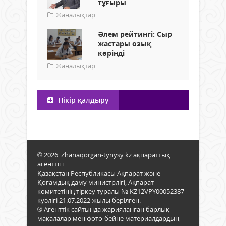
тұғыры
Жаңалықтар
Әлем рейтингі: Сыр
жастары озық
көрінді
Жаңалықтар
Пікір қалдыру
© 2026. Zhanaqorgan-tynysy.kz ақпараттық
агенттігі.
Қазақстан Республикасы Ақпарат және
Қоғамдық даму министрлігі, Ақпарат
комитетінің тіркеу туралы № KZ12VPY00052387
куәлігі 21.07.2022 жылы берілген.
® Агенттік сайтында жарияланған барлық
мақалалар мен фото-бейне материалдардың