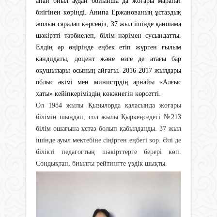
апай биыл аудан бойынша да жоғары марапат
биігінен көрінді. Анипа Ержанованың ұстаздық
жолын саралап көрсеңіз, 37 жыл ішінде қаншама
шәкіртті тәрбиелеп, білім нәрімен сусындатты.
Елдің әр өңірінде еңбек етіп жүрген ғылым
кандидаты, доцент және өзге де атағы бар
оқушылары осының айғағы. 2016-2017 жылдары
облыс әкімі мен министрдің арнайы «Алғыс
хаты» кейіпкеріміздің көкжиегін көрсетті.
Ол 1984 жылы Қызылорда қаласында жоғары
білімін шыңдап, сол жылы Қыркеңседегі №213
білім ошағына ұстаз болып қабылданды. 37 жыл
ішінде ауыл мектебіне сіңірген еңбегі зор. Әлі де
білікті педагогтың шәкірттерге берері көп.
Сондықтан, биылғы рейтингте үздік шықты.