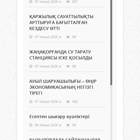
07 тамыз 2026 ж.
631
ҚАРЖЫЛЫҚ САУАТТЫЛЫҚТЫ
АРТТЫРУҒА БАҒЫТТАЛҒАН
КЕЗДЕСУ ӨТТІ
07 тамыз 2026 ж.
99
ЖАҢАҚОРҒАНДА СУ ТАРАТУ
СТАНЦИЯСЫ ІСКЕ ҚОСЫЛДЫ
07 тамыз 2026 ж.
98
АУЫЛ ШАРУАШЫЛЫҒЫ – ӨҢІР
ЭКОНОМИКАСЫНЫҢ НЕГІЗГІ
ТІРЕГІ
07 тамыз 2026 ж.
592
Есептен шығару куәліктері
06 тамыз 2026 ж.
99
ҚЫЗЫЛОРДАДА САЙЛАУШЫЛАР