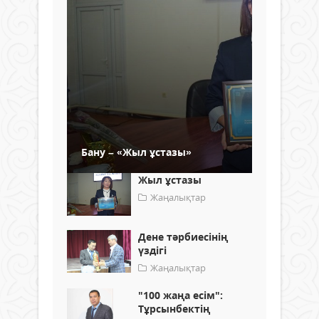
Бану – «Жыл ұстазы»
Жыл ұстазы
Жаңалықтар
Дене тәрбиесінің
үздігі
Жаңалықтар
"100 жаңа есім":
Тұрсынбектің