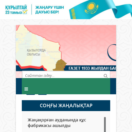
СОҢҒЫ ЖАҢАЛЫҚТАР
Жаңақорған ауданында құс
фабрикасы ашылды