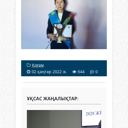
Қоғам
02 қаңтар 2022 ж.
644
0
ҰҚСАС ЖАҢАЛЫҚТАР: