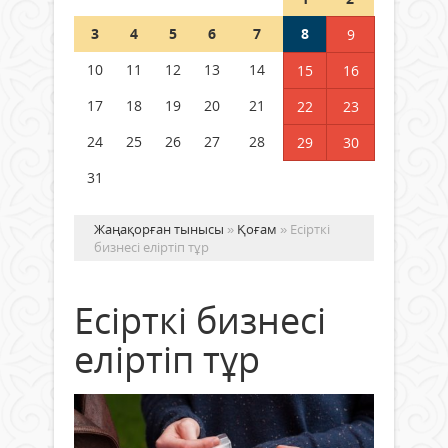
Шетелде жүрген Қазақстан
3
4
5
6
7
8
9
азаматтары қалай дауыс бере
алады?
10
11
12
13
14
15
16
05 тамыз 2026 ж.
152
17
18
19
20
21
22
23
24
25
26
27
28
29
30
31
Жаңақорған тынысы
»
Қоғам
» Есірткі
бизнесі еліртіп тұр
Есірткі бизнесі
еліртіп тұр