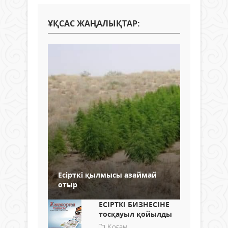
ҰҚСАС ЖАҢАЛЫҚТАР:
Есірткі қылмысы азаймай
отыр
ЕСІРТКІ БИЗНЕСІНЕ
тосқауыл қойылды
Қоғам