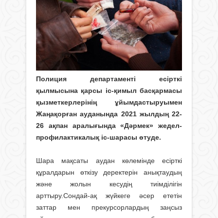
Полиция департаменті есірткі
қылмысына қарсы іс-қимыл басқармасы
қызметкерлерінің ұйымдастыруымен
Жаңақорған ауданында 2021 жылдың 22-
26 ақпан аралығында «Дәрмек» жедел-
профилактикалық іс-шарасы өтуде.
Шара мақсаты аудан көлемінде есірткі
құралдарын өткізу деректерін анықтаудың
және жолын кесудің тиімділігін
арттыру.Сондай-ақ жүйкеге әсер ететін
заттар мен прекурсорлардың заңсыз