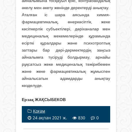
айналымына тосқауыл қою, контрабандалық
әкелу мен әкету жөнінде деректерді анықтау.
Аталған іс шара аясында химия-
фармацевтикалық, өнеркәсіптік, жеке
кәсіпкерлік субъектілері, дәріханалар мен
медициналық мекемелерінде құрамында
есірткі құралдары және психотроптық
заттары бар дәрі-дәрмектердің заңсыз
айналымға түсіруді болдырмау, арнайы
рұқсатсыз жеке медициналық тәжірибемен
және жеке фармацевтикалық жұмыспен
айналысатын адамдарды анықтау
көзделуде.
Ерзақ ЖАҚСЫБЕКОВ
Қоғам
24 ақпан 2021 ж.
830
0