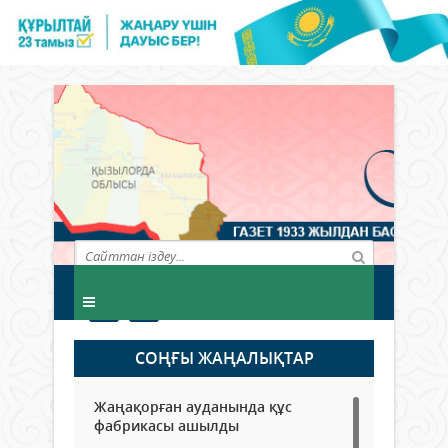
СОҢҒЫ ЖАҢАЛЫҚТАР
Жаңақорған ауданында құс
фабрикасы ашылды