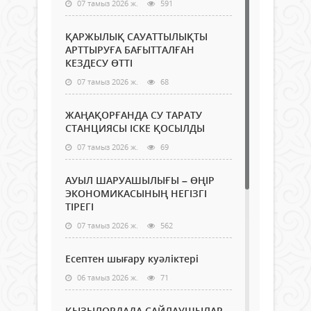
07 тамыз 2026 ж.
591
ҚАРЖЫЛЫҚ САУАТТЫЛЫҚТЫ
АРТТЫРУҒА БАҒЫТТАЛҒАН
КЕЗДЕСУ ӨТТІ
07 тамыз 2026 ж.
68
ЖАҢАҚОРҒАНДА СУ ТАРАТУ
СТАНЦИЯСЫ ІСКЕ ҚОСЫЛДЫ
07 тамыз 2026 ж.
69
АУЫЛ ШАРУАШЫЛЫҒЫ – ӨҢІР
ЭКОНОМИКАСЫНЫҢ НЕГІЗГІ
ТІРЕГІ
07 тамыз 2026 ж.
562
Есептен шығару куәліктері
06 тамыз 2026 ж.
71
ҚЫЗЫЛОРДАДА САЙЛАУШЫЛАР