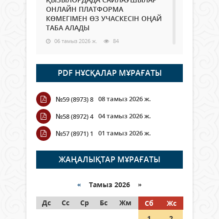
ОНЛАЙН ПЛАТФОРМА
КӨМЕГІМЕН ӨЗ УЧАСКЕСІН ОҢАЙ
ТАБА АЛАДЫ
06 тамыз 2026 ж.
84
Open Air: Қызылорда облысы
PDF НҰСҚАЛАР МҰРАҒАТЫ
полиция департаменті 20
мыңнан астам көрерменнің
қауіпсіздігін қамтамасыз етті
08 тамыз 2026 ж.
№59 (8973) 8
06 тамыз 2026 ж.
92
04 тамыз 2026 ж.
№58 (8972) 4
Wi-Fi ҚАБЫРҒА АРҚЫЛЫ ҚАЛАЙ
01 тамыз 2026 ж.
№57 (8971) 1
ӨТЕДІ?
06 тамыз 2026 ж.
261
ЖАҢАЛЫҚТАР МҰРАҒАТЫ
Как могут проголосовать
граждане Казахстана,
«
Тамыз 2026 »
находящиеся за рубежом?
Дс
Сс
Ср
Бс
Жм
Сб
Жс
05 тамыз 2026 ж.
143
1
2