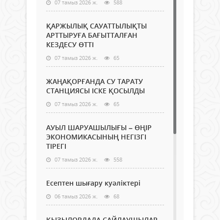
07 тамыз 2026 ж.
588
ҚАРЖЫЛЫҚ САУАТТЫЛЫҚТЫ
АРТТЫРУҒА БАҒЫТТАЛҒАН
КЕЗДЕСУ ӨТТІ
07 тамыз 2026 ж.
65
ЖАҢАҚОРҒАНДА СУ ТАРАТУ
СТАНЦИЯСЫ ІСКЕ ҚОСЫЛДЫ
07 тамыз 2026 ж.
65
АУЫЛ ШАРУАШЫЛЫҒЫ – ӨҢІР
ЭКОНОМИКАСЫНЫҢ НЕГІЗГІ
ТІРЕГІ
07 тамыз 2026 ж.
558
Есептен шығару куәліктері
06 тамыз 2026 ж.
68
ҚЫЗЫЛОРДАДА САЙЛАУШЫЛАР