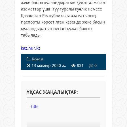
жеке басты куәландыратын құжат алмаған
азаматтар үшін туу туралы куәлік немесе
Қазақстан Республикасы азаматының
паспорты көрсетілген кезеңде жеке басын
куәландыратын негізгі құжат болып
табылады.
kaz.nur.kz
Қоғам
13 мамыр 2020 ж.
831
0
ҰҚСАС ЖАҢАЛЫҚТАР: