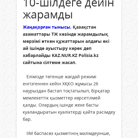
10-шілдеге дейін
жарамды
Жаңақорған тынысы.
Қазақстан
азаматтары ТЖ кезінде жарамдылық
мерзімі өткен құжаттарын алдағы екі
ай ішінде ауыстыру керек деп
хабарлайды KAZ.NUR.KZ Polisia.kz
сайтына сілтеме жасап.
Елімізде төтенше жағдай режимі
енгізгеннен кейін ХҚКО жұмысы 26
наурыздан бастап тоқтатылып, бірқатар
мемлекеттік қызметтер көрсетілмей
қалды. Олардың ішінде жеке басты
куәландыратын куәліктерді қайта рәсімдеу
бар.
ІІМ баспасөз қызметінің мәлімдеуінше,