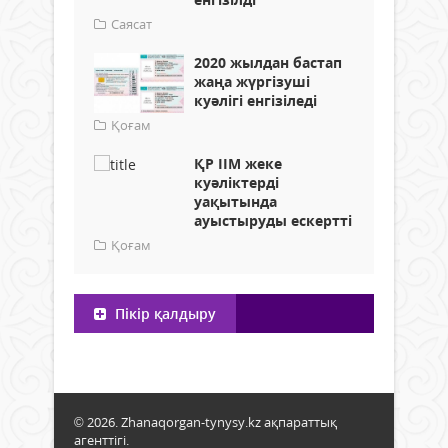
Саясат
2020 жылдан бастап
жаңа жүргізуші
куәлігі енгізіледі
Қоғам
ҚР ІІМ жеке
куәліктерді
уақытында
ауыстыруды ескертті
Қоғам
Пікір қалдыру
© 2026. Zhanaqorgan-tynysy.kz ақпараттық
агенттігі.