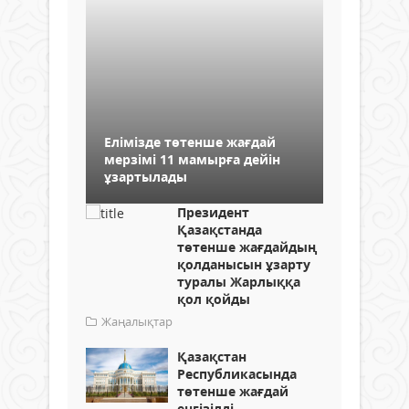
Елімізде төтенше жағдай
мерзімі 11 мамырға дейін
ұзартылады
Президент
Қазақстанда
төтенше жағдайдың
қолданысын ұзарту
туралы Жарлыққа
қол қойды
Жаңалықтар
Қазақстан
Республикасында
төтенше жағдай
енгізілді