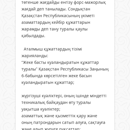
төтенше жағдайды енгізу форс-мажорлық
жағдай деп танылады. Сондықтан
Қазақстан Республикасының үкіметі
азаматтардың кейбір құжаттарын
жарамды деп тану туралы қаулы
қабылдады.
Аталмыш құжаттардың тізімі
жарияланды:
“Жеке басты куәландыратын құжаттар
туралы” Қазақстан Республикасы Заңының
6-бабында көрсетілген жеке басын
куәландыратын құжаттар;
жүргізуші куәліктері, оның ішінде міндетті
техникалық байқаудан өту туралы
уақытша куәліктер;
азаматтық және қызметтік қару және
оның патрондарын сатып алуға, сақтауға
және алып жүруге рұқсаттар;