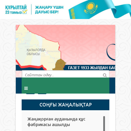
СОҢҒЫ ЖАҢАЛЫҚТАР
Жаңақорған ауданында құс
фабрикасы ашылды