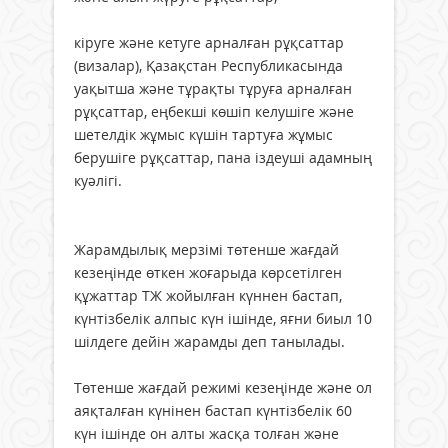
кіруге және кетуге арналған рұқсаттар
(визалар), Қазақстан Республикасында
уақытша және тұрақты тұруға арналған
рұқсаттар, еңбекші көшіп келушіге және
шетелдік жұмыс күшін тартуға жұмыс
берушіге рұқсаттар, пана іздеуші адамның
куәлігі.
Жарамдылық мерзімі төтенше жағдай
кезеңінде өткен жоғарыда көрсетілген
құжаттар ТЖ жойылған күннен бастап,
күнтізбелік алпыс күн ішінде, яғни биыл 10
шілдеге дейін жарамды деп танылады.
Төтенше жағдай режимі кезеңінде және ол
аяқталған күнінен бастап күнтізбелік 60
күн ішінде он алты жасқа толған және