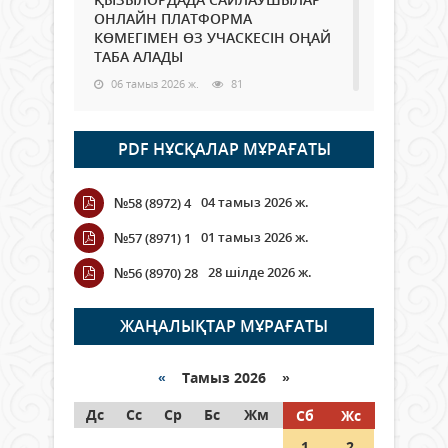
ОНЛАЙН ПЛАТФОРМА
КӨМЕГІМЕН ӨЗ УЧАСКЕСІН ОҢАЙ
ТАБА АЛАДЫ
06 тамыз 2026 ж.
81
Open Air: Қызылорда облысы
PDF НҰСҚАЛАР МҰРАҒАТЫ
полиция департаменті 20
мыңнан астам көрерменнің
қауіпсіздігін қамтамасыз етті
04 тамыз 2026 ж.
№58 (8972) 4
06 тамыз 2026 ж.
88
01 тамыз 2026 ж.
№57 (8971) 1
Wi-Fi ҚАБЫРҒА АРҚЫЛЫ ҚАЛАЙ
28 шілде 2026 ж.
№56 (8970) 28
ӨТЕДІ?
06 тамыз 2026 ж.
257
ЖАҢАЛЫҚТАР МҰРАҒАТЫ
Как могут проголосовать
граждане Казахстана,
«
Тамыз 2026 »
находящиеся за рубежом?
Дс
Сс
Ср
Бс
Жм
Сб
Жс
05 тамыз 2026 ж.
139
1
2