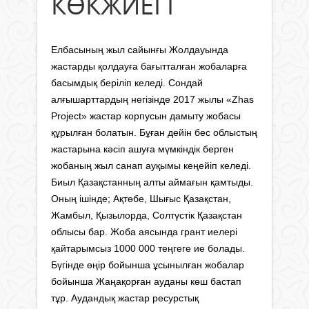
КӨКЖИЕГІ
Елбасының жыл сайынғы Жолдауында
жастарды қолдауға бағытталған жобаларға
басымдық беріліп келеді. Сондай
алғышарттардың негізінде 2017 жылы «Zhas
Project» жастар корпусын дамыту жобасы
құрылған болатын. Бұған дейін бес облыстың
жастарына кәсіп ашуға мүмкіндік берген
жобаның жыл санап ауқымы кеңейіп келеді.
Биыл Қазақстанның алты аймағын қамтыды.
Оның ішінде; Ақтөбе, Шығыс Қазақстан,
Жамбыл, Қызылорда, Солтүстік Қазақстан
облысы бар. Жоба аясында грант иелері
қайтарымсыз 1000 000 теңгеге ие болады.
Бүгінде өңір бойынша ұсынылған жобалар
бойынша Жаңақорған ауданы көш бастап
тұр. Аудандық жастар ресурстық