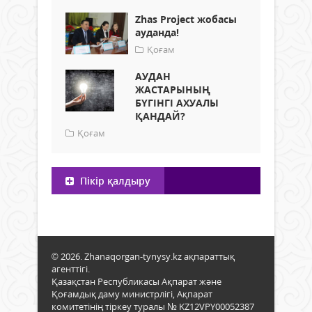
Zhas Project жобасы
ауданда!
Қоғам
АУДАН
ЖАСТАРЫНЫҢ
БҮГІНГІ АХУАЛЫ
ҚАНДАЙ?
Қоғам
Пікір қалдыру
© 2026. Zhanaqorgan-tynysy.kz ақпараттық
агенттігі.
Қазақстан Республикасы Ақпарат және
Қоғамдық даму министрлігі, Ақпарат
комитетінің тіркеу туралы № KZ12VPY00052387