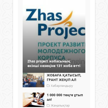
Zhas project жобасының
екінші кезеңіне 131 жоба өтті
ЖОБАҒА ҚАТЫСЫП,
ГРАНТ ЖЕҢІП АЛ
Хабарландыру
1 000 000 теңге ұтып
ал!
Жаңалықтар