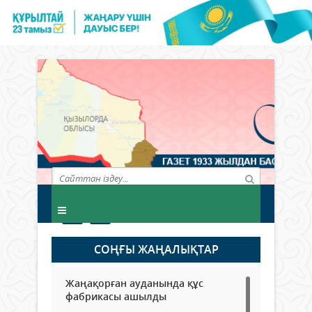
СОҢҒЫ ЖАҢАЛЫҚТАР
Жаңақорған ауданында құс
фабрикасы ашылды