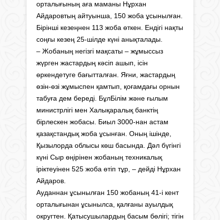
орталығының аға маманы Нұрхан
Айдаровтың айтуынша, 150 жоба ұсынылған.
Бірінші кезеңнен 113 жоба өткен. Ендігі нақты
соңғы кезең 25-шілде күні анықталады.
– Жобаның негізгі мақсаты – жұмыссыз
жүрген жастардың кәсіп ашып, ісін
өркендетуге бағытталған. Яғни, жастардың
өзін-өзі жұмыспен қамтып, қоғамдағы орнын
табуға дем береді. БұлБілім және ғылым
министрлігі мен Халықаралық банктің
бірлескен жобасы. Биыл 3000-нан астам
қазақстандық жоба ұсынған. Оның ішінде,
Қызылорда облысы көш басында. Дәл бүгінгі
күні Сыр өңірінен жобаның техникалық
іріктеуінен 525 жоба өтіп тұр, – дейді Нұрхан
Айдаров.
Ауданнан ұсынылған 150 жобаның 41-і кент
орталығынан ұсынылса, қалғаны ауылдық
округтен. Қатысушылардың басым бөлігі; тігін