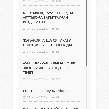
07 тамыз 2026 ж.
630
ҚАРЖЫЛЫҚ САУАТТЫЛЫҚТЫ
АРТТЫРУҒА БАҒЫТТАЛҒАН
КЕЗДЕСУ ӨТТІ
07 тамыз 2026 ж.
99
ЖАҢАҚОРҒАНДА СУ ТАРАТУ
СТАНЦИЯСЫ ІСКЕ ҚОСЫЛДЫ
07 тамыз 2026 ж.
98
АУЫЛ ШАРУАШЫЛЫҒЫ – ӨҢІР
ЭКОНОМИКАСЫНЫҢ НЕГІЗГІ
ТІРЕГІ
07 тамыз 2026 ж.
592
Есептен шығару куәліктері
06 тамыз 2026 ж.
99
ҚЫЗЫЛОРДАДА САЙЛАУШЫЛАР