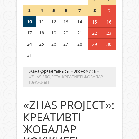
Шетелде жүрген Қазақстан
3
4
5
6
7
8
9
азаматтары қалай дауыс бере
алады?
10
11
12
13
14
15
16
05 тамыз 2026 ж.
179
17
18
19
20
21
22
23
24
25
26
27
28
29
30
31
Жаңақорған тынысы
»
Экономика
»
«ZHAS PROJECT»: КРЕАТИВТІ ЖОБАЛАР
КӨКЖИЕГІ
«ZHAS PROJECT»:
КРЕАТИВТІ
ЖОБАЛАР