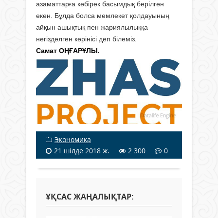
азаматтарға көбірек басымдық берілген
екен. Бұлда болса мемлекет қолдауының
айқын ашықтық пен жариялылыққа
негізделген көрінісі деп білеміз.
Самат ОҢҒАРҰЛЫ.
Экономика
21 шілде 2018 ж.
2 300
0
ҰҚСАС ЖАҢАЛЫҚТАР: