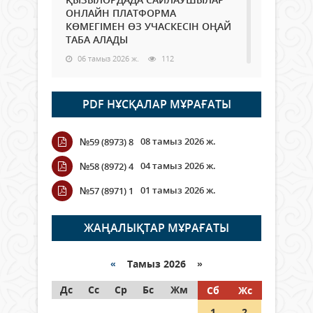
ОНЛАЙН ПЛАТФОРМА
КӨМЕГІМЕН ӨЗ УЧАСКЕСІН ОҢАЙ
ТАБА АЛАДЫ
06 тамыз 2026 ж.
112
Open Air: Қызылорда облысы
PDF НҰСҚАЛАР МҰРАҒАТЫ
полиция департаменті 20
мыңнан астам көрерменнің
қауіпсіздігін қамтамасыз етті
08 тамыз 2026 ж.
№59 (8973) 8
06 тамыз 2026 ж.
142
04 тамыз 2026 ж.
№58 (8972) 4
Wi-Fi ҚАБЫРҒА АРҚЫЛЫ ҚАЛАЙ
01 тамыз 2026 ж.
№57 (8971) 1
ӨТЕДІ?
06 тамыз 2026 ж.
288
ЖАҢАЛЫҚТАР МҰРАҒАТЫ
Как могут проголосовать
граждане Казахстана,
«
Тамыз 2026 »
находящиеся за рубежом?
Дс
Сс
Ср
Бс
Жм
Сб
Жс
05 тамыз 2026 ж.
168
1
2