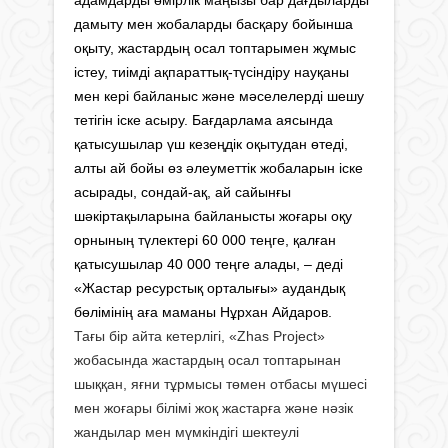
дамыту мен жобаларды басқару бойынша
оқыту, жастардың осал топтарымен жұмыс
істеу, тиімді ақпараттық-түсіндіру науқаны
мен кері байланыс және мәселелерді шешу
тетігін іске асыру. Бағдарлама аясында
қатысушылар үш кезеңдік оқытудан өтеді,
алты ай бойы өз әлеуметтік жобаларын іске
асырады, сондай-ақ, ай сайынғы
шәкіртақыларына байланысты жоғары оқу
орнының түлектері 60 000 теңге, қалған
қатысушылар 40 000 теңге алады, – деді
«Жастар ресурстық орталығы» аудандық
бөлімінің аға маманы Нұрхан Айдаров.
Тағы бір айта кетерлігі, «Zhas Project»
жобасында жастардың осал топтарынан
шыққан, яғни тұрмысы төмен отбасы мүшесі
мен жоғары білімі жоқ жастарға және нәзік
жандылар мен мүмкіндігі шектеулі