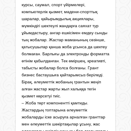
курсы, саумал, спорт үйірмелері,
компьютерлік қызмет, мәдени-спорттық
шаралар, қайырымдылық акциялары,
мүмкіндігі шектеулі жандарға саяхат тур
ұйымдастыру, ангар ешкісімен емдеу сынды
тың жобалар. Жастар маманының сөзінше,
қатысушылар қанша жоба ұсынса да шектеу
болмаған. Барлығы да электронды форматта
өтінім қабылданған. Тек өміршең, креативті,
табысты жобалар болса болғаны. Грант
бизнес бастаушыға қайтарымсыз беріледі.
Бірақ, әлеуметтік жобаның грантын жеңіп
алған жастар жарты жыл халыққа тегін
қызмет көрсетуі тиіс.
– Жоба төрт компонентті қамтиды.
Жастардың топтарына әлеуметтік
жобаларды іске асыруға арналған гранттар
мен әлеуметтік шәкіртақылар ұсыну, жас
адамдарды өмірлік маңызы бар дағдыларды