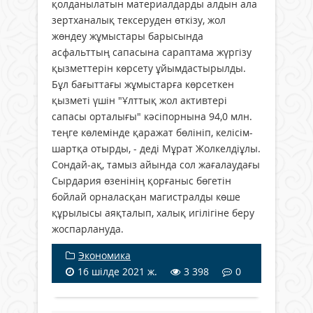
қолданылатын материалдарды алдын ала
зертханалық тексеруден өткізу, жол
жөндеу жұмыстары барысында
асфальттың сапасына сараптама жүргізу
қызметтерін көрсету ұйымдастырылды.
Бұл бағыттағы жұмыстарға көрсеткен
қызметі үшін "Ұлттық жол активтері
сапасы орталығы" кәсіпорнына 94,0 млн.
теңге көлемінде қаражат бөлініп, келісім-
шартқа отырды, - деді Мұрат Жолкелдіұлы.
Сондай-ақ, тамыз айында сол жағалаудағы
Сырдария өзенінің қорғаныс бөгетін
бойлай орналасқан магистралды көше
құрылысы аяқталып, халық игілігіне беру
жоспарлануда.
Экономика
16 шілде 2021 ж.
3 398
0