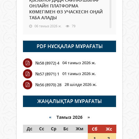
ОНЛАЙН ПЛАТФОРМА
КӨМЕГІМЕН ӨЗ УЧАСКЕСІН ОҢАЙ
ТАБА АЛАДЫ
06 тамыз 2026 ж.
79
Open Air: Қызылорда облысы
PDF НҰСҚАЛАР МҰРАҒАТЫ
полиция департаменті 20
мыңнан астам көрерменнің
қауіпсіздігін қамтамасыз етті
04 тамыз 2026 ж.
№58 (8972) 4
06 тамыз 2026 ж.
85
01 тамыз 2026 ж.
№57 (8971) 1
Wi-Fi ҚАБЫРҒА АРҚЫЛЫ ҚАЛАЙ
28 шілде 2026 ж.
№56 (8970) 28
ӨТЕДІ?
06 тамыз 2026 ж.
256
ЖАҢАЛЫҚТАР МҰРАҒАТЫ
Как могут проголосовать
граждане Казахстана,
«
Тамыз 2026 »
находящиеся за рубежом?
Дс
Сс
Ср
Бс
Жм
Сб
Жс
05 тамыз 2026 ж.
136
1
2