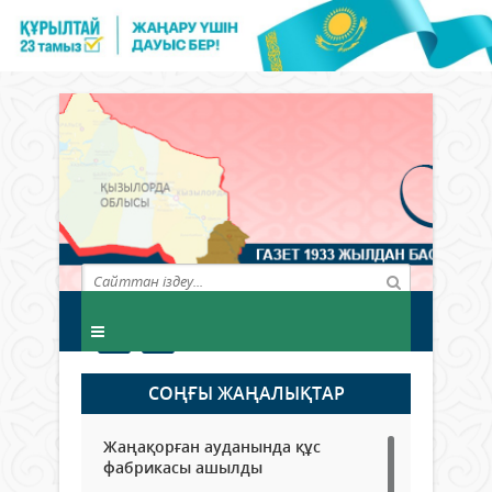
СОҢҒЫ ЖАҢАЛЫҚТАР
Жаңақорған ауданында құс
фабрикасы ашылды