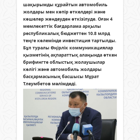
шақырымды құрайтын автомобиль
жолдары мен көпір өткелдері және
көшелер жөндеуден өткізілуде. Оған 4
мемлекеттік бағдарлама арқылы
республикалық бюджеттен 10.8 млрд
теңге көлемінде инвестиция тартылды.
Бұл туралы Өңірлік коммуникациялар
қызметінің ақпараттық алаңында өткен
брифингте облыстық жолаушылар
көлігі және автомобиль жолдары
басқармасының басшысы Мұрат
Тлеумбетов мәлімдеді.