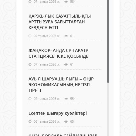
07 тамыз 2026 ж.
584
ҚАРЖЫЛЫҚ САУАТТЫЛЫҚТЫ
АРТТЫРУҒА БАҒЫТТАЛҒАН
КЕЗДЕСУ ӨТТІ
07 тамыз 2026 ж.
61
ЖАҢАҚОРҒАНДА СУ ТАРАТУ
СТАНЦИЯСЫ ІСКЕ ҚОСЫЛДЫ
07 тамыз 2026 ж.
61
АУЫЛ ШАРУАШЫЛЫҒЫ – ӨҢІР
ЭКОНОМИКАСЫНЫҢ НЕГІЗГІ
ТІРЕГІ
07 тамыз 2026 ж.
554
Есептен шығару куәліктері
06 тамыз 2026 ж.
65
ҚЫЗЫЛОРДАДА САЙЛАУШЫЛАР