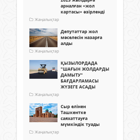
арналған «жол
картасы» әзірленді
Жаңалықтар
Депутаттар жол
мәселесін назарға
алды
Жаңалықтар
ҚЫЗЫЛОРДАДА
"ШАҒЫН ЖОЛДАРДЫ
ДАМЫТУ"
БАҒДАРЛАМАСЫ
ЖҮЗЕГЕ АСАДЫ
Жаңалықтар
Сыр елінен
Ташкентке
саяхаттауға
мүмкіндік туады
Жаңалықтар