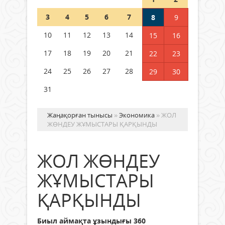
Шетелде жүрген Қазақстан
3
4
5
6
7
8
9
азаматтары қалай дауыс бере
алады?
10
11
12
13
14
15
16
05 тамыз 2026 ж.
148
17
18
19
20
21
22
23
24
25
26
27
28
29
30
31
Жаңақорған тынысы
»
Экономика
» ЖОЛ
ЖӨНДЕУ ЖҰМЫСТАРЫ ҚАРҚЫНДЫ
ЖОЛ ЖӨНДЕУ
ЖҰМЫСТАРЫ
ҚАРҚЫНДЫ
Биыл аймақта ұзындығы 360