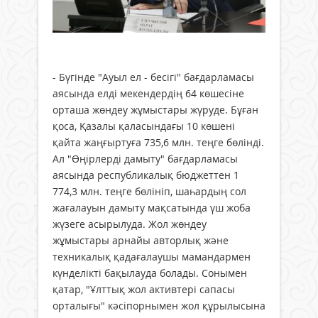
- Бүгінде "Ауыл ел - бесігі" бағдарламасы
аясында елді мекендердің 64 көшесіне
орташа жөндеу жұмыстары жүруде. Бұған
қоса, Қазалы қаласындағы 10 көшені
қайта жаңғыртуға 735,6 млн. теңге бөлінді.
Ал "Өңірлерді дамыту" бағдарламасы
аясында республикалық бюджеттен 1
774,3 млн. теңге бөлініп, шаһардың сол
жағалауын дамыту мақсатында үш жоба
жүзеге асырылуда. Жол жөндеу
жұмыстары арнайы авторлық және
техникалық қадағалаушы мамандармен
күнделікті бақылауда болады. Сонымен
қатар, "Ұлттық жол активтері сапасы
орталығы" кәсіпорнымен жол құрылысына