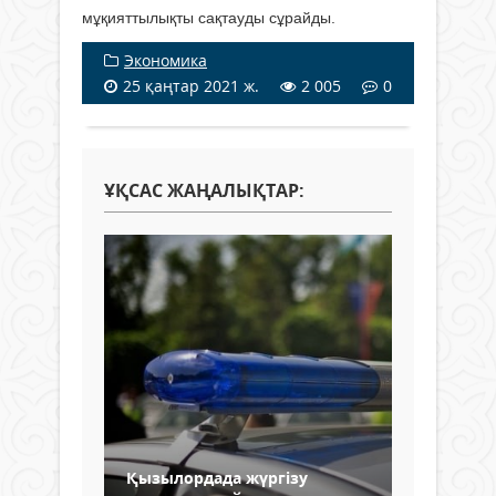
мұқияттылықты сақтауды сұрайды.
Экономика
25 қаңтар 2021 ж.
2 005
0
ҰҚСАС ЖАҢАЛЫҚТАР:
Қызылордада жүргізу