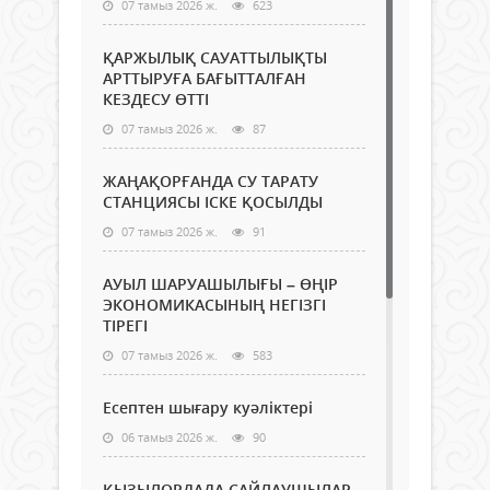
07 тамыз 2026 ж.
623
ҚАРЖЫЛЫҚ САУАТТЫЛЫҚТЫ
АРТТЫРУҒА БАҒЫТТАЛҒАН
КЕЗДЕСУ ӨТТІ
07 тамыз 2026 ж.
87
ЖАҢАҚОРҒАНДА СУ ТАРАТУ
СТАНЦИЯСЫ ІСКЕ ҚОСЫЛДЫ
07 тамыз 2026 ж.
91
АУЫЛ ШАРУАШЫЛЫҒЫ – ӨҢІР
ЭКОНОМИКАСЫНЫҢ НЕГІЗГІ
ТІРЕГІ
07 тамыз 2026 ж.
583
Есептен шығару куәліктері
06 тамыз 2026 ж.
90
ҚЫЗЫЛОРДАДА САЙЛАУШЫЛАР