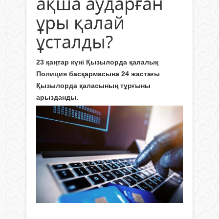
ақша аударған
ұры қалай
ұсталды?
23 қаңтар күні Қызылорда қалалық
Полиция басқармасына 24 жастағы
Қызылорда қаласының тұрғыны
арызданды.