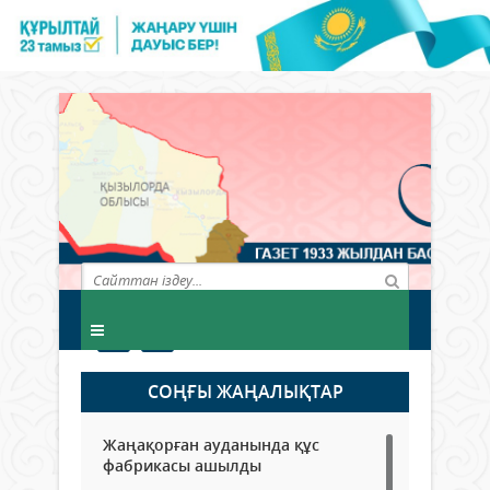
СОҢҒЫ ЖАҢАЛЫҚТАР
Жаңақорған ауданында құс
фабрикасы ашылды