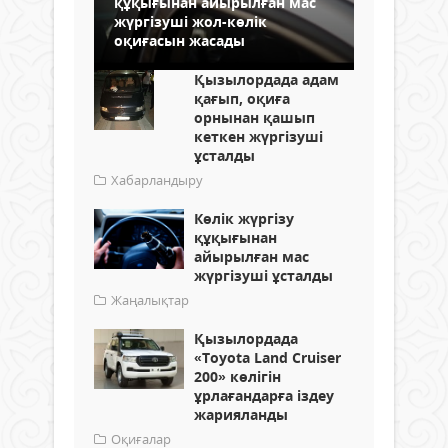
құқығынан айырылған мас
жүргізуші жол-көлік
оқиғасын жасады
Қызылордада адам
қағып, оқиға
орнынан қашып
кеткен жүргізуші
ұсталды
Хабарландыру
Көлік жүргізу
құқығынан
айырылған мас
жүргізуші ұсталды
Жаңалықтар
Қызылордада
«Toyota Land Cruiser
200» көлігін
ұрлағандарға іздеу
жарияланды
Оқиғалар