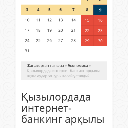
Шетелде жүрген Қазақстан
3
4
5
6
7
8
9
азаматтары қалай дауыс бере
алады?
10
11
12
13
14
15
16
05 тамыз 2026 ж.
172
17
18
19
20
21
22
23
24
25
26
27
28
29
30
31
Жаңақорған тынысы
»
Экономика
»
Қызылордада интернет-банкинг арқылы
ақша аударған ұры қалай ұсталды?
Қызылордада
интернет-
банкинг арқылы