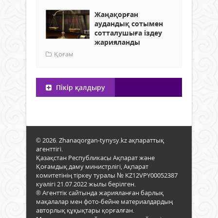
Жаңақорған
аудандық сотымен
сотталушыға іздеу
жарияланды
Қоғам
Пікір қалдыру
© 2026. Zhanaqorgan-tynysy.kz ақпараттық
агенттігі.
Қазақстан Республикасы Ақпарат және
Қоғамдық даму министрлігі, Ақпарат
комитетінің тіркеу туралы № KZ12VPY00052387
куәлігі 21.07.2022 жылы берілген.
® Агенттік сайтында жарияланған барлық
мақалалар мен фото-бейне материалдардың
авторлық құқықтары қорғалған.