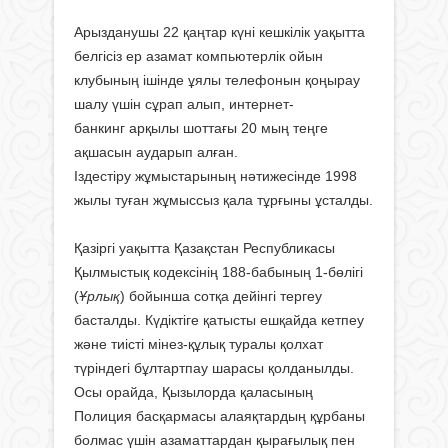
Арызданушы 22 қаңтар күні кешкілік уақытта
белгісіз ер азамат компьютерлік ойын
клубының ішінде ұялы телефонын қоңырау
шалу үшін сұрап алып, интернет-
банкинг
арқылы шоттағы 20 мың теңге
ақшасын аударып алған.
Іздестіру жұмыстарының нәтижесінде 1998
жылы туған жұмыссыз қала тұрғыны ұсталды.
Қазіргі уақытта Қазақстан Республикасы
Қылмыстық кодексінің 188-бабының 1-бөлігі
(
Ұрлық
) бойынша сотқа дейінгі тергеу
басталды. Күдіктіге қатысты ешқайда кетпеу
және тиісті мінез-құлық туралы қолхат
түріндегі бұлтартпау шарасы қолданылды.
Осы орайда, Қызылорда қаласының
Полиция басқармасы алаяқтардың құрбаны
болмас үшін азаматтардан қырағылық пен