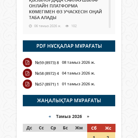
ОНЛАЙН ПЛАТФОРМА
КӨМЕГІМЕН ӨЗ УЧАСКЕСІН ОҢАЙ
ТАБА АЛАДЫ
06 тамыз 2026 ж.
102
Open Air: Қызылорда облысы
PDF НҰСҚАЛАР МҰРАҒАТЫ
полиция департаменті 20
мыңнан астам көрерменнің
қауіпсіздігін қамтамасыз етті
08 тамыз 2026 ж.
№59 (8973) 8
06 тамыз 2026 ж.
125
04 тамыз 2026 ж.
№58 (8972) 4
Wi-Fi ҚАБЫРҒА АРҚЫЛЫ ҚАЛАЙ
01 тамыз 2026 ж.
№57 (8971) 1
ӨТЕДІ?
06 тамыз 2026 ж.
279
ЖАҢАЛЫҚТАР МҰРАҒАТЫ
Как могут проголосовать
граждане Казахстана,
«
Тамыз 2026 »
находящиеся за рубежом?
Дс
Сс
Ср
Бс
Жм
Сб
Жс
05 тамыз 2026 ж.
161
1
2