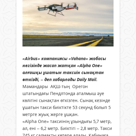
«Airbus» компаниясы «Vahana» жобасы
негізінде жасап жатқан «Alpha One»
алғашқы ұшатын таксиін сынақтан
өткізді, – деп хабарлады Daily Mail.
Мамандары АҚШ-тың Орегон
штатындағы Пендлтонда аталмыш әуе
көлігіні сынақтан өткізген. Сынақ кезінде
ұшатын такси биіктікте 53 секунд болып 5
метрге жуық жерге ұшқан.
«Alpha One» таксиінің ұзындығы 5,7 метр,
ал, ені – 6,2 метр. Биіктігі – 2,8 метр. Такси
745 кг салмақты көтере алады. Кабинаға