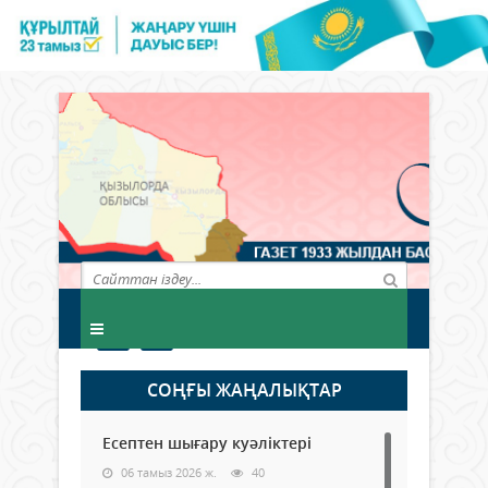
СОҢҒЫ ЖАҢАЛЫҚТАР
Есептен шығару куәліктері
06 тамыз 2026 ж.
40