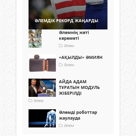
ӘЛЕМДІК РЕКОРД ЖАҢАРДЫ
Әлемнің жеті
кереметі
Әлем
«АҚЫЛДЫ» ӘМИЯН
Әлем
АЙДА АДАМ
ТҰРАТЫН МОДУЛЬ
ЖІБЕРІЛДІ
Әлем
Әлемді роботтар
жаулауда
Әлем