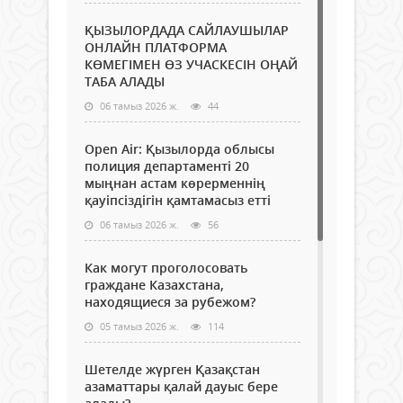
ҚЫЗЫЛОРДАДА САЙЛАУШЫЛАР
ОНЛАЙН ПЛАТФОРМА
КӨМЕГІМЕН ӨЗ УЧАСКЕСІН ОҢАЙ
ТАБА АЛАДЫ
06 тамыз 2026 ж.
44
Open Air: Қызылорда облысы
полиция департаменті 20
мыңнан астам көрерменнің
қауіпсіздігін қамтамасыз етті
06 тамыз 2026 ж.
56
Как могут проголосовать
граждане Казахстана,
находящиеся за рубежом?
05 тамыз 2026 ж.
114
Шетелде жүрген Қазақстан
азаматтары қалай дауыс бере