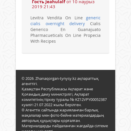
Гость Jeahulalf
от 10 наурыз
2019 21:43
Levitra Vendita On Line
generic
cialis overnight delivery
Cialis
Generico En Guanajuato
Pharmacueticals On Line Propecia
With Recipes
© 2026. Zhanaqorgan-tynysy.kz ақпараттық
агенттігі.
Қазақстан Республикасы Ақпарат және
Қоғамдық даму министрлігі, Ақпарат
комитетінің тіркеу туралы № KZ12VPY00052387
куәлігі 21.07.2022 жылы берілген.
® Агенттік сайтында жарияланған барлық
мақалалар мен фото-бейне материалдардың
авторлық құқықтары қорғалған.
Материалдарды пайдаланған жағдайда сілтеме