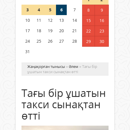
3
4
5
6
7
8
9
Германия аптап ыстыққа
байланысты суды үнемдей
10
11
12
13
14
15
16
бастады
17
18
19
20
21
22
23
04 тамыз 2026 ж.
92
24
25
26
27
28
29
30
31
Жаңақорған тынысы
»
Әлем
» Тағы бір
ұшатын такси сынақтан өтті
Тағы бір ұшатын
такси сынақтан
өтті