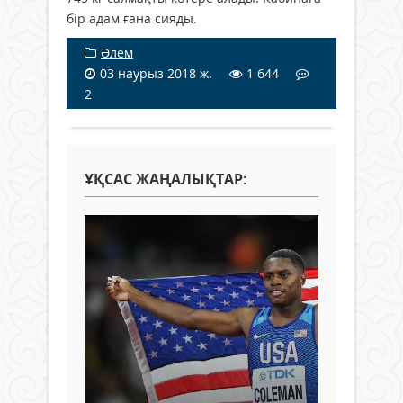
бір адам ғана сияды.
Әлем
03 наурыз 2018 ж.
1 644
2
ҰҚСАС ЖАҢАЛЫҚТАР: