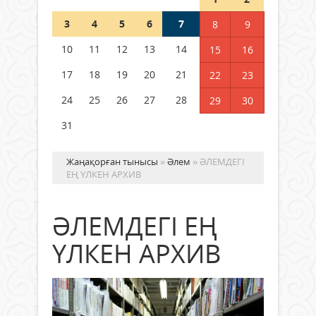
3
4
5
6
7
8
9
Германия аптап ыстыққа
байланысты суды үнемдей
10
11
12
13
14
15
16
бастады
17
18
19
20
21
22
23
04 тамыз 2026 ж.
100
24
25
26
27
28
29
30
31
Жаңақорған тынысы
»
Әлем
» ӘЛЕМДЕГІ
ЕҢ ҮЛКЕН АРХИВ
ӘЛЕМДЕГІ ЕҢ
ҮЛКЕН АРХИВ