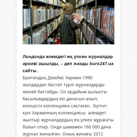
Лондонда әлемдегі ең үлкен журналдар
архиві ашылды, – деп жазды buro247.ua
сайты.
Британдық Джеймс Харман 1990
жылдардан бастап түрлі журналдарды
жинай бастайды. Ол әрдайым қызықты
басылымдардың екі данасын алып,
екіншісін коллекцияға сақтаған. Бүгінгі
күні Харманның коллекциясы әлемдегі
жылтыр журналдардың ең үлкен мұрағаты
болып отыр. Онда шамамен 160 000 дана
журнал жиналған. Оның жинағы 2012