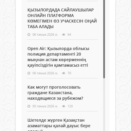
ҚЫЗЫЛОРДАДА САЙЛАУШЫЛАР
ОНЛАЙН ПЛАТФОРМА
КӨМЕГІМЕН ӨЗ УЧАСКЕСІН ОҢАЙ
ТАБА АЛАДЫ
06 тамыз 2026 ж.
64
Open Air: Қызылорда облысы
полиция департаменті 20
мыңнан астам көрерменнің
қауіпсіздігін қамтамасыз етті
06 тамыз 2026 ж.
70
Как могут проголосовать
граждане Казахстана,
находящиеся за рубежом?
05 тамыз 2026 ж.
120
Шетелде жүрген Қазақстан
азаматтары қалай дауыс бере