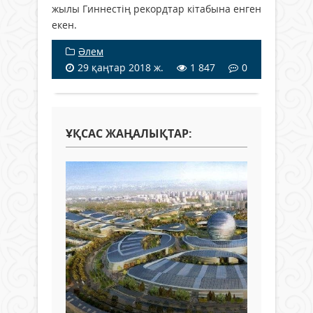
жылы Гиннестің рекордтар кітабына енген
екен.
Әлем
29 қаңтар 2018 ж.
1 847
0
ҰҚСАС ЖАҢАЛЫҚТАР: