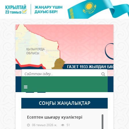
СОҢҒЫ ЖАҢАЛЫҚТАР
Есептен шығару куәліктері
06 тамыз 2026 ж.
51