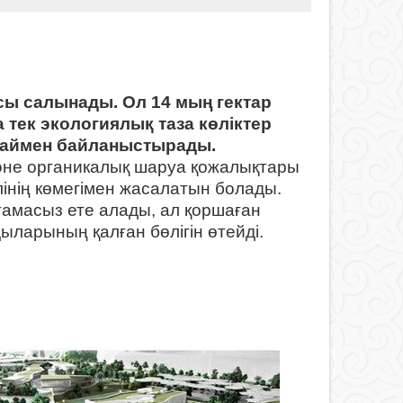
ы салынады. Ол 14 мың гектар
 тек экологиялық таза көліктер
баймен байланыстырады.
әне органикалық шаруа қожалықтары
лінің көмегімен жасалатын болады.
тамасыз ете алады, ал қоршаған
ыларының қалған бөлігін өтейді.