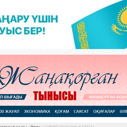
100 ЖАУАП
ЭКОНОМИКА
ҚОҒАМ
САЯСАТ
ОҚИҒАЛАР
ӘЛ
қорған тынысы
»
Әлем
» «ШӨДЕГІ РАУШАН» ҚАЛАСЫ