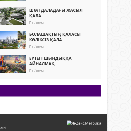
ШӨЛ ДАЛАДАҒЫ ЖАСЫЛ
ҚАЛА
Әлем
БОЛАШАҚТЫҢ ҚАЛАСЫ
КӨЛІКСІЗ ҚАЛА
Әлем
ЕРТЕГІ ШЫНДЫҚҚА
АЙНАЛМАҚ
Әлем
лігі