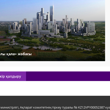
Ұлы қала» жобасы
кір қалдыру
инистрлігі, Ақпарат комитетінің тіркеу туралы № KZ12VPY00052387 куә