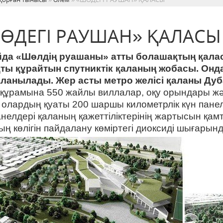
ӨДЕГІ РАУШАН» ҚАЛАСЫ
да «Шөлдің руашаны» атты болашақтың қалас
ты құрайтын спутниктік қаланың жобасы. Онда
ланылады. Жер асты метро желісі қаланы Ду
құрамына 550 жайлы виллалар, оқу орындары ж
і, олардың қуаты 200 шаршы километрлік күн пане
анелдері қаланың қажеттіліктерінің жартысын қам
ың көлігін пайдалану көміртегі диоксиді шығарынд