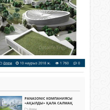
Әлем
10 наурыз 2018 ж.
1 760
0
PANASONIC КОМПАНИЯСЫ
«АҚЫЛДЫ» ҚАЛА САЛМАҚ
Әлем