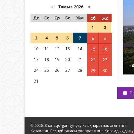
Қазақстанда ЖЭК электр
энергиясын өндіру бойынша
«
Тамыз 2026 »
көрсеткіш асыра орындалды
Дс
Сс
Ср
Бс
Жм
Сб
Жс
04 тамыз 2026 ж.
110
1
2
ҚҰРҚЫЛТАЙДЫҢ ҰЯСЫ КИЕЛІ
3
4
5
6
7
8
9
МЕ?
10
11
12
13
14
15
16
04 тамыз 2026 ж.
101
17
18
19
20
21
22
23
Германия аптап ыстыққа
«
байланысты суды үнемдей
24
25
26
27
28
29
30
бастады
31
04 тамыз 2026 ж.
100
Пі
© 2026. Zhanaqorgan-tynysy.kz ақпараттық агенттігі.
Қазақстан Республикасы Ақпарат және Қоғамдық даму м