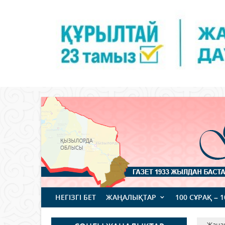
НЕГІЗГІ БЕТ
ЖАҢАЛЫҚТАР
100 СҰРАҚ – 
Жаңа