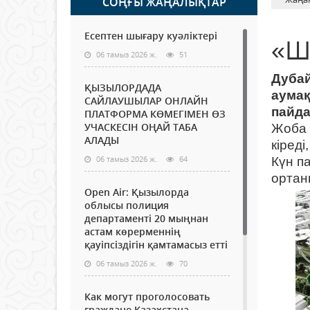
СОҢҒЫ ЖАҢАЛЫҚТАР
Есептен шығару куәліктері
«Ш
06 тамыз 2026 ж.
51
Дубай
ҚЫЗЫЛОРДАДА
аумақ
САЙЛАУШЫЛАР ОНЛАЙН
пайда
ПЛАТФОРМА КӨМЕГІМЕН ӨЗ
УЧАСКЕСІН ОҢАЙ ТАБА
Жоба 
АЛАДЫ
кіред
06 тамыз 2026 ж.
64
Күн п
ортан
Open Air: Қызылорда
облысы полиция
департаменті 20 мыңнан
астам көрерменнің
қауіпсіздігін қамтамасыз етті
06 тамыз 2026 ж.
70
Как могут проголосовать
граждане Казахстана,