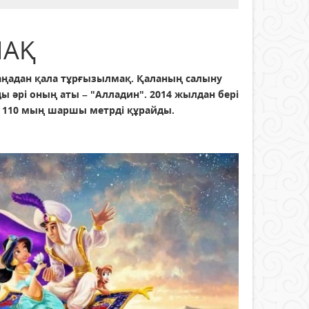
МАҚ
жаңадан қала тұрғызылмақ. Қаланың салыну
 әрі оның аты – "Алладин". 2014 жылдан бері
– 110 мың шаршы метрді құрайды.