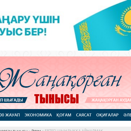
100 ЖАУАП
ЭКОНОМИКА
ҚОҒАМ
САЯСАТ
ОҚИҒАЛАР
ӘЛ
қорған тынысы
»
Әлем
» ЕРТЕГІ ШЫНДЫҚҚА АЙНАЛМАҚ