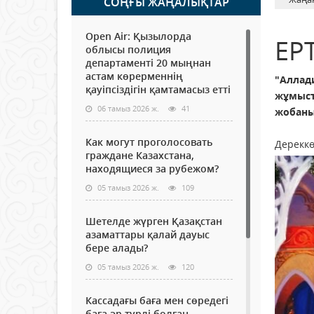
СОҢҒЫ ЖАҢАЛЫҚТАР
Open Air: Қызылорда
ЕР
облысы полиция
департаменті 20 мыңнан
астам көрерменнің
"Аллад
қауіпсіздігін қамтамасыз етті
жұмыст
06 тамыз 2026 ж.
41
жобаны
Как могут проголосовать
Дереккө
граждане Казахстана,
находящиеся за рубежом?
05 тамыз 2026 ж.
109
Шетелде жүрген Қазақстан
азаматтары қалай дауыс
бере алады?
05 тамыз 2026 ж.
120
Кассадағы баға мен сөредегі
баға әр түрлі болған