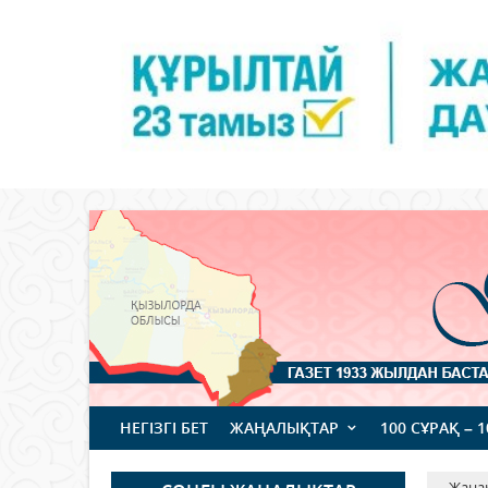
НЕГІЗГІ БЕТ
ЖАҢАЛЫҚТАР
100 СҰРАҚ – 
Жаңа