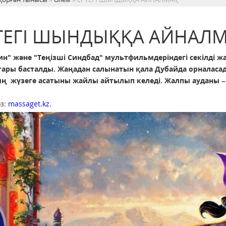
ТЕГІ ШЫНДЫҚҚА АЙНАЛ
ин" және "Теңізші Синдбад" мультфильмдеріндегі секілді 
ары басталды. Жаңадан салынатын қала Дубайда орналасады
ң жүзеге асатыны жайлы айтылып келеді. Жалпы ауданы 
з:
massaget.kz
.