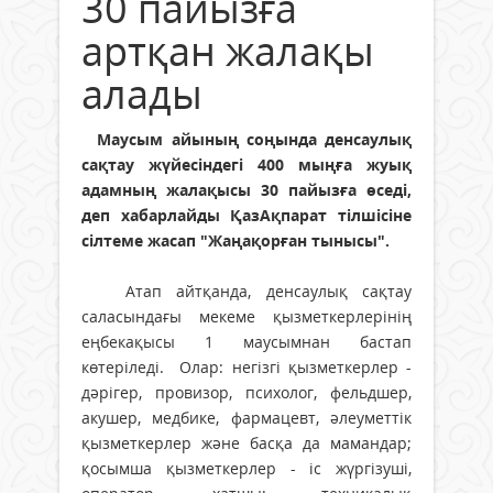
30 пайызға
артқан жалақы
алады
Маусым айының соңында денсаулық
сақтау жүйесіндегі 400 мыңға жуық
адамның жалақысы 30 пайызға өседі,
деп хабарлайды ҚазАқпарат тілшісіне
сілтеме жасап "Жаңақорған тынысы".
Атап айтқанда, денсаулық сақтау
саласындағы мекеме қызметкерлерінің
еңбекақысы 1 маусымнан бастап
көтеріледі. Олар: негізгі қызметкерлер -
дәрігер, провизор, психолог, фельдшер,
акушер, медбике, фармацевт, әлеуметтік
қызметкерлер және басқа да мамандар;
қосымша қызметкерлер - іс жүргізуші,