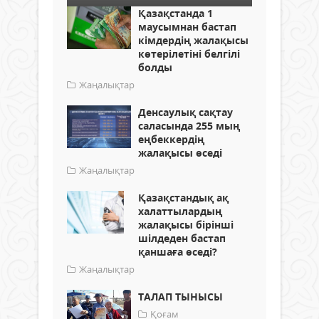
Қазақстанда 1
маусымнан бастап
кімдердің жалақысы
көтерілетіні белгілі
болды
Жаңалықтар
Денсаулық сақтау
саласында 255 мың
еңбеккердің
жалақысы өседі
Жаңалықтар
Қазақстандық ақ
халаттылардың
жалақысы бірінші
шілдеден бастап
қаншаға өседі?
Жаңалықтар
ТАЛАП ТЫНЫСЫ
Қоғам