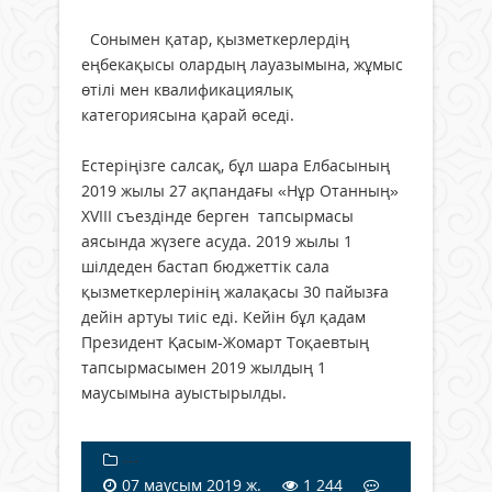
Сонымен қатар, қызметкерлердің
еңбекақысы олардың лауазымына, жұмыс
өтілі мен квалификациялық
категориясына қарай өседі.
Естеріңізге салсақ, бұл шара Елбасының
2019 жылы 27 ақпандағы «Нұр Отанның»
XVIII съездінде берген тапсырмасы
аясында жүзеге асуда. 2019 жылы 1
шілдеден бастап бюджеттік сала
қызметкерлерінің жалақасы 30 пайызға
дейін артуы тиіс еді. Кейін бұл қадам
Президент Қасым-Жомарт Тоқаевтың
тапсырмасымен 2019 жылдың 1
маусымына ауыстырылды.
---
07 маусым 2019 ж.
1 244