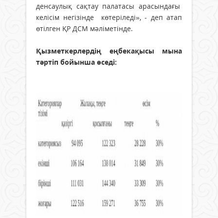
денсаулық сақтау палатасы арасындағы
келісім негізінде көтеріледі», - деп атап
өтілген ҚР ДСМ мәліметінде.
Қызметкерлердің еңбекақысы мына
тәртіп бойынша өседі: