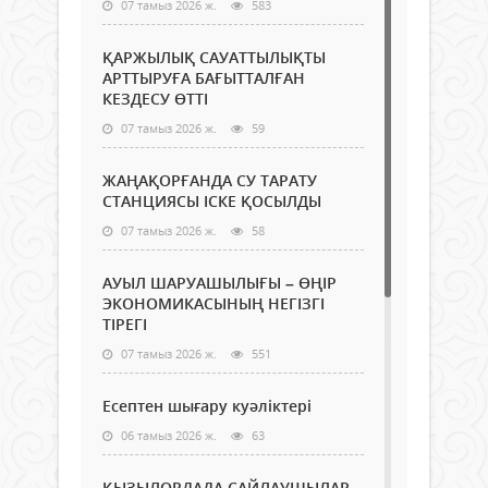
07 тамыз 2026 ж.
583
ҚАРЖЫЛЫҚ САУАТТЫЛЫҚТЫ
АРТТЫРУҒА БАҒЫТТАЛҒАН
КЕЗДЕСУ ӨТТІ
07 тамыз 2026 ж.
59
ЖАҢАҚОРҒАНДА СУ ТАРАТУ
СТАНЦИЯСЫ ІСКЕ ҚОСЫЛДЫ
07 тамыз 2026 ж.
58
АУЫЛ ШАРУАШЫЛЫҒЫ – ӨҢІР
ЭКОНОМИКАСЫНЫҢ НЕГІЗГІ
ТІРЕГІ
07 тамыз 2026 ж.
551
Есептен шығару куәліктері
06 тамыз 2026 ж.
63
ҚЫЗЫЛОРДАДА САЙЛАУШЫЛАР