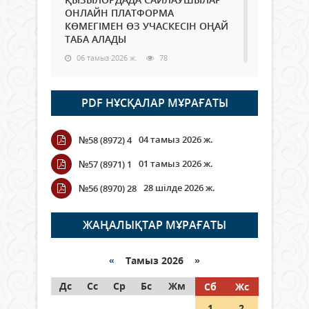
ОНЛАЙН ПЛАТФОРМА
КӨМЕГІМЕН ӨЗ УЧАСКЕСІН ОҢАЙ
ТАБА АЛАДЫ
06 тамыз 2026 ж.
78
Open Air: Қызылорда облысы
PDF НҰСҚАЛАР МҰРАҒАТЫ
полиция департаменті 20
мыңнан астам көрерменнің
қауіпсіздігін қамтамасыз етті
04 тамыз 2026 ж.
№58 (8972) 4
06 тамыз 2026 ж.
84
01 тамыз 2026 ж.
№57 (8971) 1
Wi-Fi ҚАБЫРҒА АРҚЫЛЫ ҚАЛАЙ
28 шілде 2026 ж.
№56 (8970) 28
ӨТЕДІ?
06 тамыз 2026 ж.
255
ЖАҢАЛЫҚТАР МҰРАҒАТЫ
Как могут проголосовать
граждане Казахстана,
«
Тамыз 2026 »
находящиеся за рубежом?
Дс
Сс
Ср
Бс
Жм
Сб
Жс
05 тамыз 2026 ж.
134
1
2