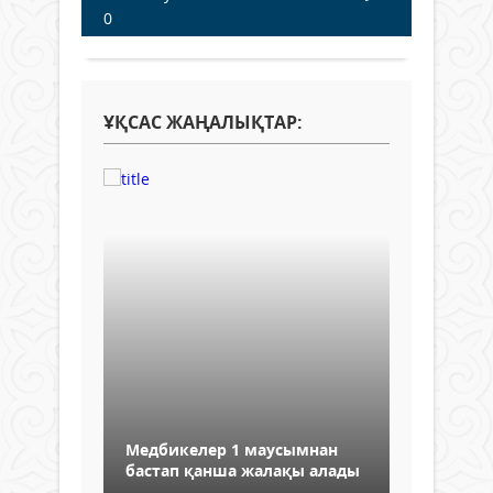
0
ҰҚСАС ЖАҢАЛЫҚТАР:
Медбикелер 1 маусымнан
бастап қанша жалақы алады