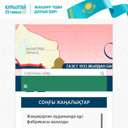
СОҢҒЫ ЖАҢАЛЫҚТАР
Жаңақорған ауданында құс
фабрикасы ашылды