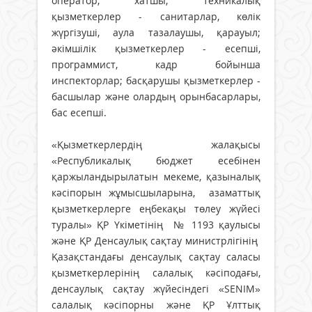
оператор, хатшы; техникалық
қызметкерлер - санитарлар, көлік
жүргізуші, аула тазалаушы, қарауыл;
әкімшілік қызметкерлер - есепші,
программист, кадр бойынша
инспекторлар; басқарушы қызметкерлер -
басшылар және олардың орынбасарлары,
бас есепші.
«Қызметкерлердің жалақысы
«Республикалық бюджет есебінен
қаржыландырылатын мекеме, қазыналық
кәсіпорын жұмысшыларына, азаматтық
қызметкерлерге еңбекақы төлеу жүйесі
туралы» ҚР Үкіметінің № 1193 қаулысы
және ҚР Денсаулық сақтау министрлігінің
Қазақстандағы денсаулық сақтау саласы
қызметкерлерінің салалық кәсіподағы,
денсаулық сақтау жүйесіндегі «SENIM»
салалық кәсіпорны және ҚР Ұлттық