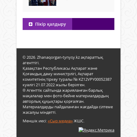
Пікір қалдыру
© 2026. Zhanaqorgan-tynysy.kz ақпараттық
агенттігі.
Қазақстан Республикасы Ақпарат және
Қоғамдық даму министрлігі, Ақпарат
комитетінің тіркеу туралы № KZ12VPY00052387
куәлігі 21.07.2022 жылы берілген.
® Агенттік сайтында жарияланған барлық
мақалалар мен фото-бейне материалдардың
авторлық құқықтары қорғалған.
Материалдарды пайдаланған жағдайда сілтеме
жасалуы міндетті.
Меншік иесі:
«Сыр медиа»
ЖШС.