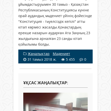
ұйымдастыруымен 30 тамыз - Қазақстан
Республикасының Конституциясы күніне
орай аудандық мəдениет үйінің фойесінде
"Конституция - тəуелсіздік кепілі" атты
кітап көрмесі жасалды.Қонақтардың
ерекше назарын аударған Ата Заңның 23
жылдығына арналған 23 санды кітап
қойылымы болды.
Жаңалықтар
/
Мәдениет
31 тамыз 2018 ж.
5 455
0
ҰҚСАС ЖАҢАЛЫҚТАР: