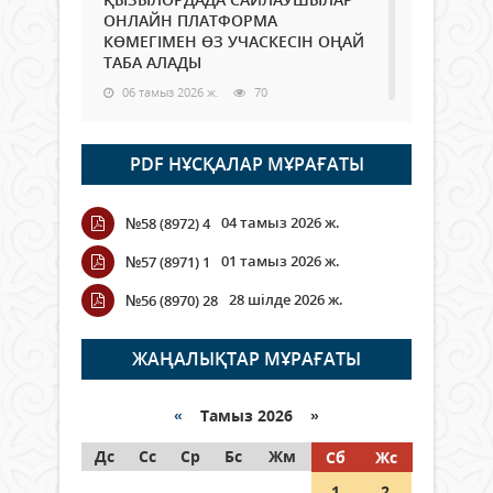
ОНЛАЙН ПЛАТФОРМА
КӨМЕГІМЕН ӨЗ УЧАСКЕСІН ОҢАЙ
ТАБА АЛАДЫ
06 тамыз 2026 ж.
70
Open Air: Қызылорда облысы
PDF НҰСҚАЛАР МҰРАҒАТЫ
полиция департаменті 20
мыңнан астам көрерменнің
қауіпсіздігін қамтамасыз етті
04 тамыз 2026 ж.
№58 (8972) 4
06 тамыз 2026 ж.
81
01 тамыз 2026 ж.
№57 (8971) 1
Wi-Fi ҚАБЫРҒА АРҚЫЛЫ ҚАЛАЙ
28 шілде 2026 ж.
№56 (8970) 28
ӨТЕДІ?
06 тамыз 2026 ж.
252
ЖАҢАЛЫҚТАР МҰРАҒАТЫ
Как могут проголосовать
граждане Казахстана,
«
Тамыз 2026 »
находящиеся за рубежом?
Дс
Сс
Ср
Бс
Жм
Сб
Жс
05 тамыз 2026 ж.
125
1
2