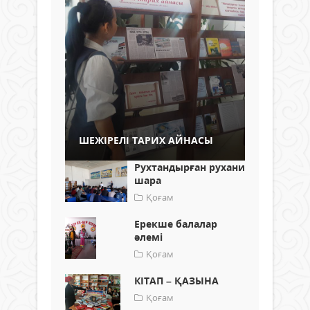
ШЕЖІРЕЛІ ТАРИХ АЙНАСЫ
Рухтандырған рухани
шара
Қоғам
Ерекше балалар
әлемі
Қоғам
КІТАП – ҚАЗЫНА
Қоғам