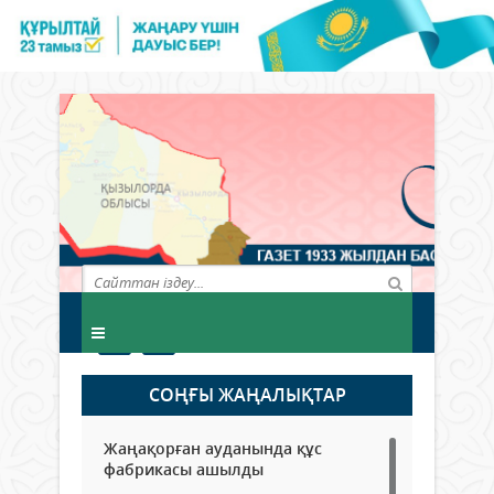
СОҢҒЫ ЖАҢАЛЫҚТАР
Жаңақорған ауданында құс
фабрикасы ашылды