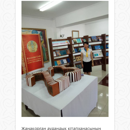
Жаңақорған аудандық кітапханасының