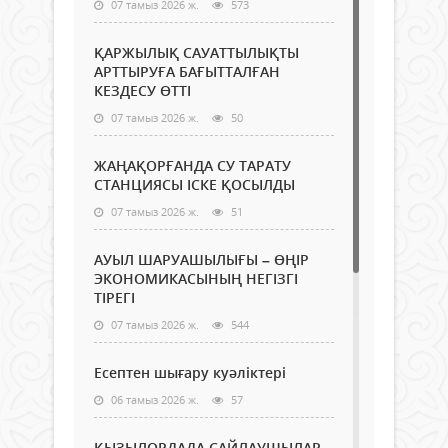
07 тамыз 2026 ж.
573
ҚАРЖЫЛЫҚ САУАТТЫЛЫҚТЫ
АРТТЫРУҒА БАҒЫТТАЛҒАН
КЕЗДЕСУ ӨТТІ
07 тамыз 2026 ж.
50
ЖАҢАҚОРҒАНДА СУ ТАРАТУ
СТАНЦИЯСЫ ІСКЕ ҚОСЫЛДЫ
07 тамыз 2026 ж.
51
АУЫЛ ШАРУАШЫЛЫҒЫ – ӨҢІР
ЭКОНОМИКАСЫНЫҢ НЕГІЗГІ
ТІРЕГІ
07 тамыз 2026 ж.
544
Есептен шығару куәліктері
06 тамыз 2026 ж.
57
ҚЫЗЫЛОРДАДА САЙЛАУШЫЛАР