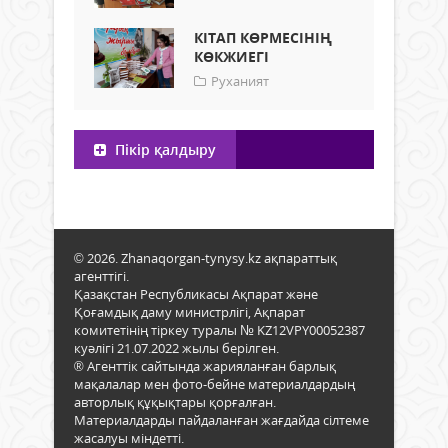
КІТАП КӨРМЕСІНІҢ
КӨКЖИЕГІ
Руханият
Пікір қалдыру
© 2026. Zhanaqorgan-tynysy.kz ақпараттық
агенттігі.
Қазақстан Республикасы Ақпарат және
Қоғамдық даму министрлігі, Ақпарат
комитетінің тіркеу туралы № KZ12VPY00052387
куәлігі 21.07.2022 жылы берілген.
® Агенттік сайтында жарияланған барлық
мақалалар мен фото-бейне материалдардың
авторлық құқықтары қорғалған.
Материалдарды пайдаланған жағдайда сілтеме
жасалуы міндетті.