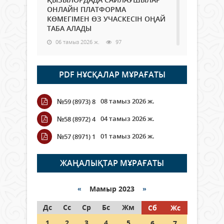
ОНЛАЙН ПЛАТФОРМА
КӨМЕГІМЕН ӨЗ УЧАСКЕСІН ОҢАЙ
ТАБА АЛАДЫ
06 тамыз 2026 ж.
97
Open Air: Қызылорда облысы
PDF НҰСҚАЛАР МҰРАҒАТЫ
полиция департаменті 20
мыңнан астам көрерменнің
қауіпсіздігін қамтамасыз етті
08 тамыз 2026 ж.
№59 (8973) 8
06 тамыз 2026 ж.
116
04 тамыз 2026 ж.
№58 (8972) 4
Wi-Fi ҚАБЫРҒА АРҚЫЛЫ ҚАЛАЙ
01 тамыз 2026 ж.
№57 (8971) 1
ӨТЕДІ?
06 тамыз 2026 ж.
276
ЖАҢАЛЫҚТАР МҰРАҒАТЫ
Как могут проголосовать
граждане Казахстана,
«
Мамыр 2023
»
находящиеся за рубежом?
Дс
Сс
Ср
Бс
Жм
Сб
Жс
05 тамыз 2026 ж.
157
1
2
3
4
5
6
7