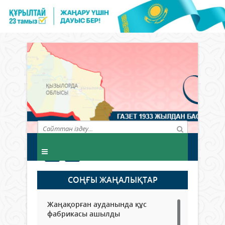
СОҢҒЫ ЖАҢАЛЫҚТАР
Жаңақорған ауданында құс
фабрикасы ашылды