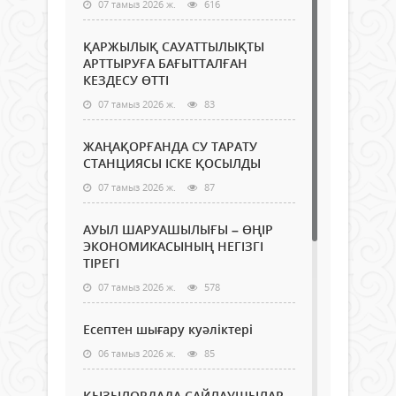
07 тамыз 2026 ж.
616
ҚАРЖЫЛЫҚ САУАТТЫЛЫҚТЫ
АРТТЫРУҒА БАҒЫТТАЛҒАН
КЕЗДЕСУ ӨТТІ
07 тамыз 2026 ж.
83
ЖАҢАҚОРҒАНДА СУ ТАРАТУ
СТАНЦИЯСЫ ІСКЕ ҚОСЫЛДЫ
07 тамыз 2026 ж.
87
АУЫЛ ШАРУАШЫЛЫҒЫ – ӨҢІР
ЭКОНОМИКАСЫНЫҢ НЕГІЗГІ
ТІРЕГІ
07 тамыз 2026 ж.
578
Есептен шығару куәліктері
06 тамыз 2026 ж.
85
ҚЫЗЫЛОРДАДА САЙЛАУШЫЛАР