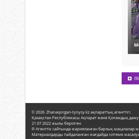
М
Пі
© 2026. Zhanaqorgan-tynysy.kz ақпараттық агенттігі.
Қазақстан Республикасы Ақпарат және Қоғамдық даму м
21.07.2022 жылы берілген.
® Агенттік сайтында жарияланған барлық мақалалар 
Материалдарды пайдаланған жағдайда сілтеме жасалуы