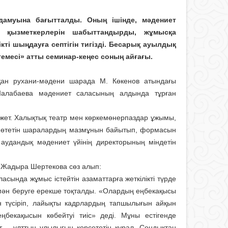
амуына бағытталды. Оның ішінде, мәдениет
 қызметкерлерін шабыттандырды, жұмысқа
кті шыңдауға септігін тигізді. Бесарық ауылдық
темесі» атты семинар-кеңес соның айғағы.
қан рухани-мәдени шарада М. Көкенов атындағы
Шалабаева мәдениет саласының алдында тұрған
қажет. Халықтық театр мен көркемөнерпаздар ұжымы,
н өтетін шаралардың мазмұнын байытып, формасын
 аудандық мәдениет үйінің директорының міндетін
ы Жадыра Шертекова сөз алып:
нда жұмыс істейтін азаматтарға жеткілікті түрде
е мән беруге ерекше тоқталды. «Олардың еңбекақысы
н түсіріп, лайықты кадрлардың тапшылығын айқын
ңбекақысын көбейтуі тиіс» деді. Мұны естігенде
ет – ұлттың ұлылығын көрсететін құрал. Сондықтан