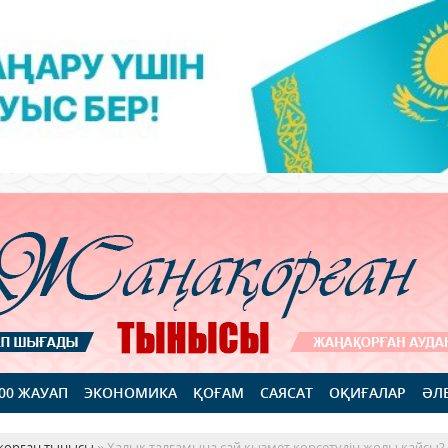
100 ЖАУАП
ЭКОНОМИКА
ҚОҒАМ
САЯСАТ
ОҚИҒАЛАР
ӘЛ
қорған тынысы
» Халық талғамына сай қызмет көрсетудің жолы қайсы?