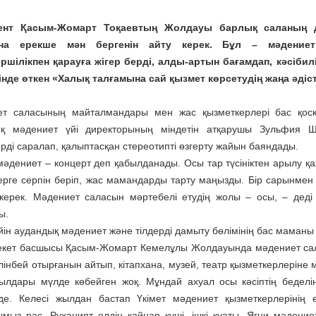
ент Қасым-Жомарт Тоқаевтың Жолдауы барлық саланың д
на ерекше мән бергенін айту керек. Бұл – мәдениет
ршілікпен қарауға жігер берді, алды-артын бағамдап, кәсібилі
інде өткен «Халық талғамына сай қызмет көрсетудің жаңа әдіс
ет саласының майталмандары мен жас қызметкерлері бас қос
ық мәдениет үйі директорының міндетін атқарушы Зульфия 
ерді саралап, қалыптасқан стереотипті өзгерту жайын баяндады.
 мәдениет – концерт деп қабылданады. Осы тар түсініктен арылу 
ерге серпін беріп, жас мамандарды тарту маңызды. Бір сарынме
 керек. Мәдениет саласын мәртебелі етудің жолы – осы, – деді
ы.
йін аудандық мәдениет және тілдерді дамыту бөлімінің бас маман
кет басшысы Қасым-Жомарт Кемелұлы Жолдауында мәдениет саласы
өлінбей отырғанын айтып, кітапхана, музей, театр қызметкерлерін
ылдары мүлде көбейген жоқ. Мұндай ахуал осы кәсіптің беделі
уде. Келесі жылдан бастап Үкімет мәдениет қызметкерлерінің е
ымыз рас. Руханият елдің қайнар күші, ішкі қуаты. Яғни мәдени