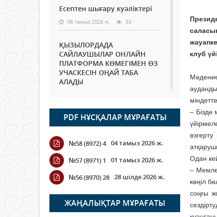
Есептен шығару куәліктері
Презид
06 тамыз 2026 ж.
53
саласы
жауапке
ҚЫЗЫЛОРДАДА
САЙЛАУШЫЛАР ОНЛАЙН
клуб үй
ПЛАТФОРМА КӨМЕГІМЕН ӨЗ
УЧАСКЕСІН ОҢАЙ ТАБА
Мәдени
АЛАДЫ
ауданд
06 тамыз 2026 ж.
67
міндетт
– Бізде
PDF НҰСҚАЛАР МҰРАҒАТЫ
Open Air: Қызылорда
үйірмел
облысы полиция
өзгерту
департаменті 20 мыңнан
04 тамыз 2026 ж.
№58 (8972) 4
астам көрерменнің
атқаруш
қауіпсіздігін қамтамасыз етті
Одан ке
01 тамыз 2026 ж.
№57 (8971) 1
06 тамыз 2026 ж.
73
– Мемле
28 шілде 2026 ж.
№56 (8970) 28
көңіл б
Wi-Fi ҚАБЫРҒА АРҚЫЛЫ
соңғы ж
ҚАЛАЙ ӨТЕДІ?
ЖАҢАЛЫҚТАР МҰРАҒАТЫ
сездірт
06 тамыз 2026 ж.
245
қуанған