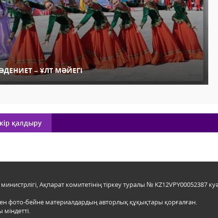
ӘДЕНИЕТ – ҰЛТ МӘЙЕГІ
кір қалдыру
инистрлігі, Ақпарат комитетінің тіркеу туралы № KZ12VPY00052387 куә
мен фото-бейне материалдардың авторлық құқықтары қорғалған.
 міндетті.