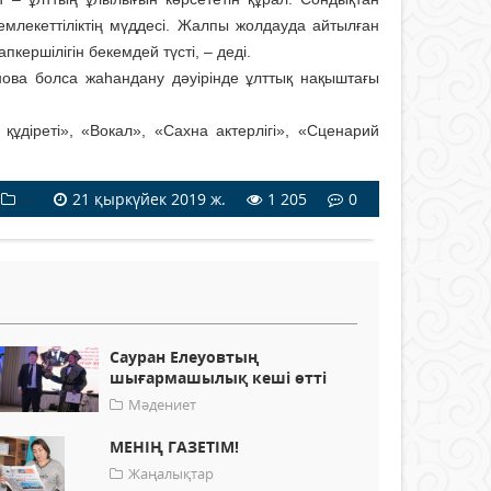
млекеттіліктің мүддесі. Жалпы жолдауда айтылған
кершілігін бекемдей түсті, – деді.
ова болса жаһандану дәуірінде ұлттық нақыштағы
діреті», «Вокал», «Сахна актерлігі», «Сценарий
---
21 қыркүйек 2019 ж.
1 205
0
Сауран Елеуовтың
шығармашылық кеші өтті
Мәдениет
МЕНІҢ ГАЗЕТІМ!
Жаңалықтар