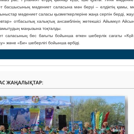
т басшысының мәдениет саласына мән беруі – елдіктің қамы, ме
ыныстар мәдениет саласы қызметкерлеріне жаңа серпін берді, жауап
втар» отбасылық халықтық ансамблінің жетекшісі Айымкүл Айсын
дамытудың маңызына тоқталды.
т саласының бес бағыты бойынша өткен шеберлік сағаты «Күй құ
у» және «Би» шеберлігі бойынша өрбіді.
АС ЖАҢАЛЫҚТАР: