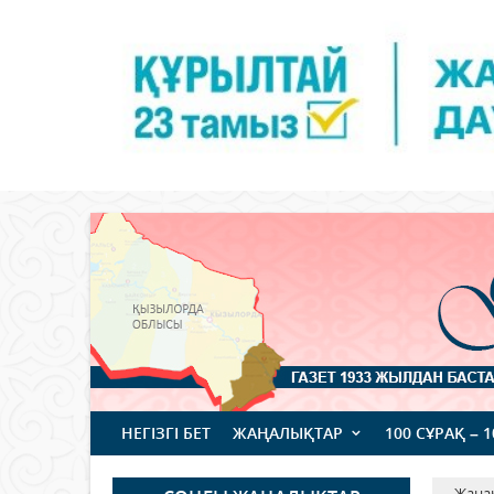
НЕГІЗГІ БЕТ
ЖАҢАЛЫҚТАР
100 СҰРАҚ – 
Жаңа