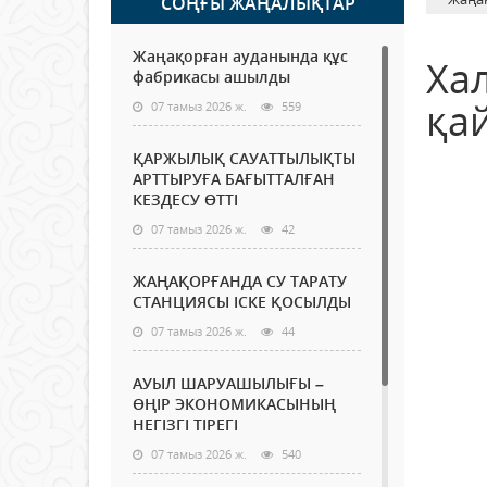
СОҢҒЫ ЖАҢАЛЫҚТАР
Жаңақорған ауданында құс
Ха
фабрикасы ашылды
қа
07 тамыз 2026 ж.
559
ҚАРЖЫЛЫҚ САУАТТЫЛЫҚТЫ
АРТТЫРУҒА БАҒЫТТАЛҒАН
КЕЗДЕСУ ӨТТІ
07 тамыз 2026 ж.
42
ЖАҢАҚОРҒАНДА СУ ТАРАТУ
СТАНЦИЯСЫ ІСКЕ ҚОСЫЛДЫ
07 тамыз 2026 ж.
44
АУЫЛ ШАРУАШЫЛЫҒЫ –
ӨҢІР ЭКОНОМИКАСЫНЫҢ
НЕГІЗГІ ТІРЕГІ
07 тамыз 2026 ж.
540