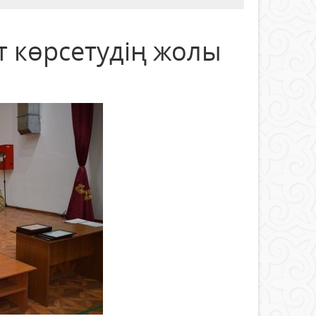
т көрсетудің жолы