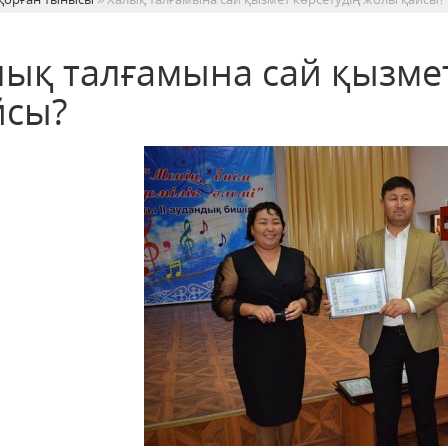
лық талғамына сай қызме
йсы?