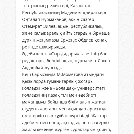
театрының режиссері, Қазақстан
Республикасының Мәдениет қайраткері
Оңталап Нұрмаханов, ақын-сазгер
Өтемұрат Зияев, ақын, республикалық
және халықаралық айтыстардың бірнеше
дүркін жеңімпазы Ержеңіс Әбдиев қонақ
ретінде шақырылды.
Әдеби кешті «Сыр дидары» газетінің бас
редакторы, белгілі ақын, журналист Сәкен
Алдашбай жүргізді.
Кеш барысында М.Мәметова атындағы
Қызылорда гуманитарлық жоғары
колледжі және «Болашақ» университеті
колледжінің қазақ тілі мен әдебиеті
мамандығы бойынша білім алып жатқан
студент-жастары мен ақындар арасында
емін-еркін сыр-сұхбат жүргізілді. Жастар
әдебиет пен өнер, ақындық пен сазгерлік
жайлы көкейде жүрген сұрақтарын қойып,