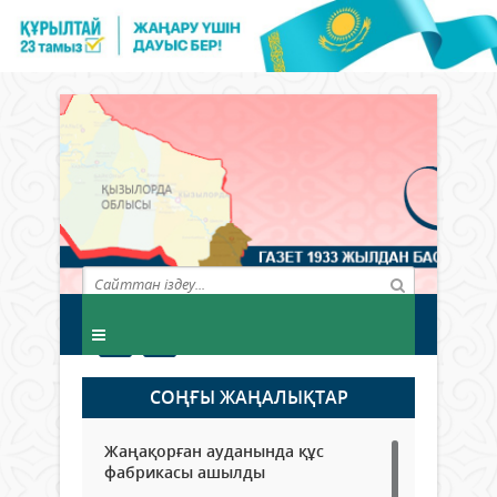
СОҢҒЫ ЖАҢАЛЫҚТАР
Жаңақорған ауданында құс
фабрикасы ашылды