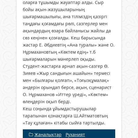
оларға тұшымды жауаптар алды. Сыр
бойы ақын-жазушыларының
шығармашылығы, ана тіліміздің қазіргі
таңдағы қоғамдағы рөлі, сазгерлер мен
ақындардың өзара байланысы жайлы да
сөз кеңінен қозғалды. Кеш барысында
жастар Е. Әбдиевтің «Ана туралы» және О.
Нұрмахановтың «Көктем едің» т.б
шығармаларын мәнерлеп оқыды.
Студент-жастарға арнап ақын-сазгер Ө.
Зияев «Жыр сандығын ашайын» термесі
мен «Былғары қолғап», «Тоғызқұмалақ»
әндерін орындап берсе, ақын, сценарист
О. Нұрмаханов «Иттер үреді», «Көктем»
өлеңдерін оқып берді.
Кеш соңында ұйымдастырушылар
тарапынан қонақтарға Ш.Айтматовтың
«Тау құлаған» кітабы сыйға тартылды.
Жаңалықтар
/
Руханият