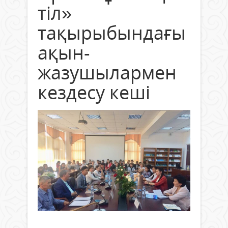
тіл»
тақырыбындағы
ақын-
жазушылармен
кездесу кеші