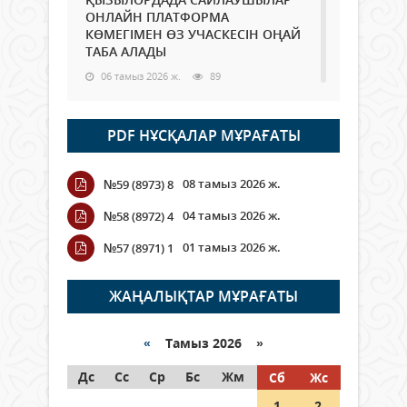
ОНЛАЙН ПЛАТФОРМА
КӨМЕГІМЕН ӨЗ УЧАСКЕСІН ОҢАЙ
ТАБА АЛАДЫ
06 тамыз 2026 ж.
89
Open Air: Қызылорда облысы
PDF НҰСҚАЛАР МҰРАҒАТЫ
полиция департаменті 20
мыңнан астам көрерменнің
қауіпсіздігін қамтамасыз етті
08 тамыз 2026 ж.
№59 (8973) 8
06 тамыз 2026 ж.
101
04 тамыз 2026 ж.
№58 (8972) 4
Wi-Fi ҚАБЫРҒА АРҚЫЛЫ ҚАЛАЙ
01 тамыз 2026 ж.
№57 (8971) 1
ӨТЕДІ?
06 тамыз 2026 ж.
266
ЖАҢАЛЫҚТАР МҰРАҒАТЫ
Как могут проголосовать
граждане Казахстана,
«
Тамыз 2026 »
находящиеся за рубежом?
Дс
Сс
Ср
Бс
Жм
Сб
Жс
05 тамыз 2026 ж.
147
1
2