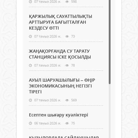
07 тамыз 2026 ж.
598
ҚАРЖЫЛЫҚ САУАТТЫЛЫҚТЫ
АРТТЫРУҒА БАҒЫТТАЛҒАН
КЕЗДЕСУ ӨТТІ
07 тамыз 2026 ж.
73
ЖАҢАҚОРҒАНДА СУ ТАРАТУ
СТАНЦИЯСЫ ІСКЕ ҚОСЫЛДЫ
07 тамыз 2026 ж.
78
АУЫЛ ШАРУАШЫЛЫҒЫ – ӨҢІР
ЭКОНОМИКАСЫНЫҢ НЕГІЗГІ
ТІРЕГІ
07 тамыз 2026 ж.
569
Есептен шығару куәліктері
06 тамыз 2026 ж.
75
ҚЫЗЫЛОРДАДА САЙЛАУШЫЛАР