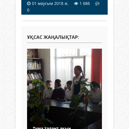
01 маусым 2018 ж.
1 686
0
ҰҚСАС ЖАҢАЛЫҚТАР:
Тума талант ақын