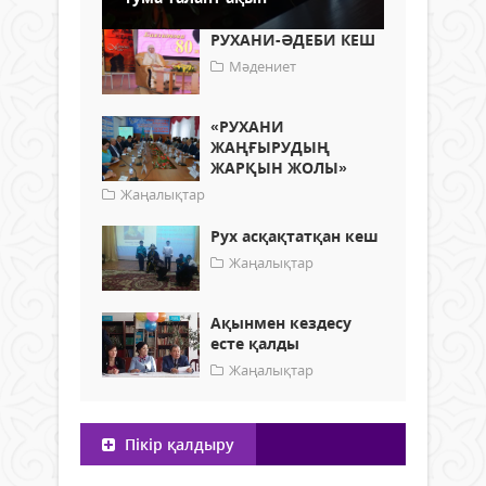
РУХАНИ-ӘДЕБИ КЕШ
Мәдениет
«РУХАНИ
ЖАҢҒЫРУДЫҢ
ЖАРҚЫН ЖОЛЫ»
Жаңалықтар
Рух асқақтатқан кеш
Жаңалықтар
Ақынмен кездесу
есте қалды
Жаңалықтар
Пікір қалдыру