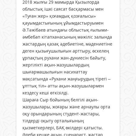
2018 жылғы 29 мамырда Қызылорда
облыстық ішкі саясат басқармасы мен
«Туған жер» қоғамдық қозғалысы»
қауымдастығының ұйымдастыруымен
Ә.Тәжібаев атындағы облыстық ғылыми-
әмбебап кітапханасының мәжіліс залында
жастардың қазақ әдебиетіне, мәдениетіне
деген қызығушылығын арттыру, өскелең
ұрпақтың рухани жан-дүниесін байыту,
жергілікті ақын-жазушылардың
шығармашылығын насихаттау
мақсатында «Рухани жаңғырудың тірегі –
ұлттық тіл» атты ақын-жазушылармен
кездесу кеші өткізілді.
Шараға Сыр бойының белгілі ақын-
жазушылары, жоғары және арнаулы орта
оқу орындарының студент-жастары,
тілдерді оқыту орталығының
қызметкерлері, БАҚ өкілдері қатысты.
Әдеби кешке ақын, сценарист, жастар