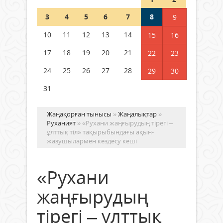
Шетелде жүрген Қазақстан
3
4
5
6
7
8
9
азаматтары қалай дауыс бере
алады?
10
11
12
13
14
15
16
05 тамыз 2026 ж.
158
17
18
19
20
21
22
23
24
25
26
27
28
29
30
31
Жаңақорған тынысы
»
Жаңалықтар
»
Руханият
» «Рухани жаңғырудың тірегі –
ұлттық тіл» тақырыбындағы ақын-
жазушылармен кездесу кеші
«Рухани
жаңғырудың
тірегі – ұлттық