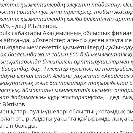
кеттік қызметшілердің әлеуетін пайдалану. О
ынан арнайы пул, яғни тренерлер тобын жасақт
кеттік қызметшілердің кәсіби біліктілігін ар
еді»
, - деді Р.Бисенов.
лік сабақтары Академияның облыстық филиалы
н айтқанда, «Өзгерістер агенті» деген атауға и
циядағы мемлекеттік қызметшілерді дайындау
ал базасында жыл сайын 600-дей мемлекеттік қ
ың қатарында біліктілігін арттырушылармен 
 басқандар бар. Түлектер пулының өз тәжірибелер
дауға ықпал етеді. Алдағы уақытта «Академия 
ақтастық және бастамалар» тақырыбында об
ластық. Аймақтағы мемлекеттік қызмет аппар
лар фабрикасын» құру жоспарлануда»
, - деді 
 Әйтімов.
ен қатар, пул мүшелері облыстың қоғамдық өмі
рлап отыр. Алдағы уақытта қайырымдылық ак
атын болады.
ат ретінде: бүгінде Қызылорда облысында "Бо