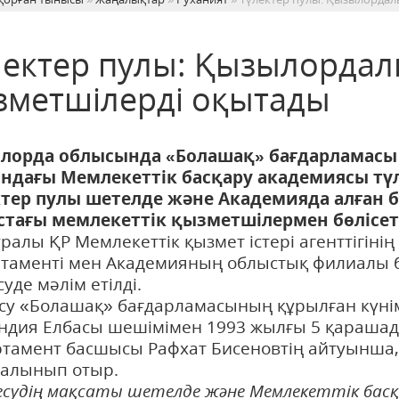
лектер пулы: Қызылордал
зметшілерді оқытады
лорда облысында «Болашақ» бағдарламасы 
ндағы Мемлекеттік басқару академиясы түл
тер пулы шетелде және Академияда алған б
стағы мемлекеттік қызметшілермен бөлісет
уралы ҚР Мемлекеттік қызмет істері агенттігі
таменті мен Академияның облыстық филиалы б
суде мәлім етілді.
су «Болашақ» бағдарламасының құрылған күніме
ндия Елбасы шешімімен 1993 жылғы 5 қарашад
тамент басшысы Рафхат Бисеновтің айтуынша,
 алынып отыр.
есудің мақсаты шетелде және Мемлекеттік басқа