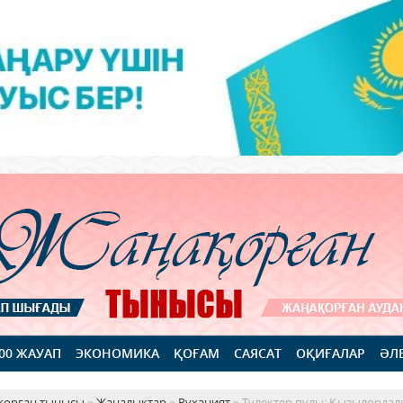
100 ЖАУАП
ЭКОНОМИКА
ҚОҒАМ
САЯСАТ
ОҚИҒАЛАР
ӘЛ
қорған тынысы
»
Жаңалықтар
»
Руханият
» Түлектер пулы: Қызылордал