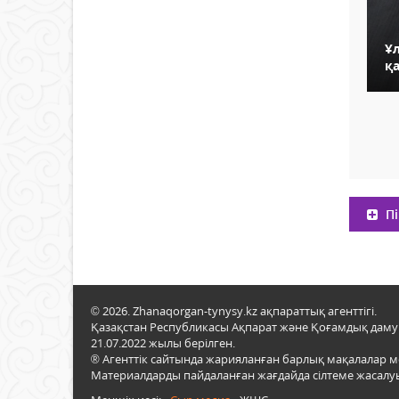
Ұ
қ
Пі
© 2026. Zhanaqorgan-tynysy.kz ақпараттық агенттігі.
Қазақстан Республикасы Ақпарат және Қоғамдық даму м
21.07.2022 жылы берілген.
® Агенттік сайтында жарияланған барлық мақалалар 
Материалдарды пайдаланған жағдайда сілтеме жасалуы