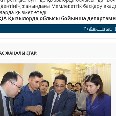
дентінің жанындағы Мемлекеттік басқару акаде
дарда қызмет етеді.
ҚІА Қызылорда облысы бойынша департамен
Жаңалықтар
/
АС ЖАҢАЛЫҚТАР: