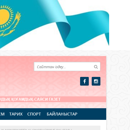
ЕМ
ТАРИХ
СПОРТ
БАЙЛАНЫСТАР
ық мемлекеттік қызметшілерді оқытады