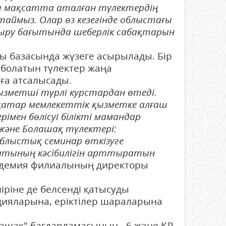
сы мақсатта аталған түлектердің
аймыз. Олар өз кезегінде облыстағы
ттыру бағытында шеберлік сабақтарын
 базасында жүзеге асырылады. Бір
е болатын түлектер жаңа
ға атсалысады.
ызметші түрлі курстардан өтеді.
қатар мемлекеттік қызметке алғаш
імен бөлісуі білікті мамандар
және Болашақ түлектері:
лыстық семинар өткізуге
атының кәсібилігін арттыратын
Академия филиалының директоры
ріне де белсенді қатысуды
цияларына, еріктілер шараларына
лашақ" бағдарламасының - 6 және ҚР