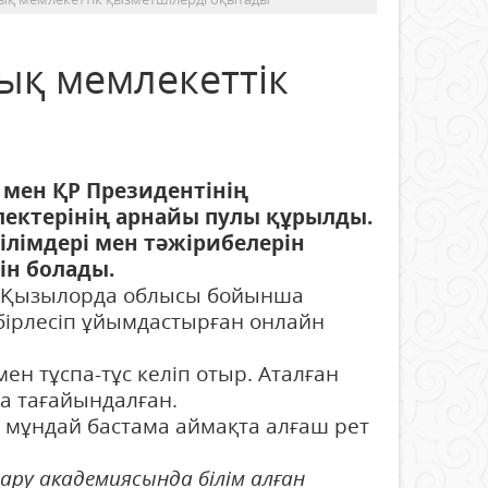
ық мемлекеттік
мен ҚР Президентінің
ектерінің арнайы пулы құрылды.
ілімдері мен тәжірибелерін
ін болады.
нің Қызылорда облысы бойынша
ірлесіп ұйымдастырған онлайн
н тұспа-тұс келіп отыр. Аталған
а тағайындалған.
 мұндай бастама аймақта алғаш рет
ру академиясында білім алған