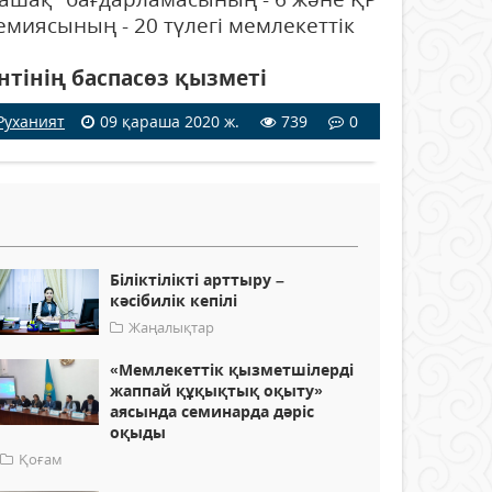
миясының - 20 түлегі мемлекеттік
тінің баспасөз қызметі
Руханият
09 қараша 2020 ж.
739
0
Біліктілікті арттыру –
кәсібилік кепілі
Жаңалықтар
«Мемлекеттік қызметшілерді
жаппай құқықтық оқыту»
аясында семинарда дәріс
оқыды
Қоғам