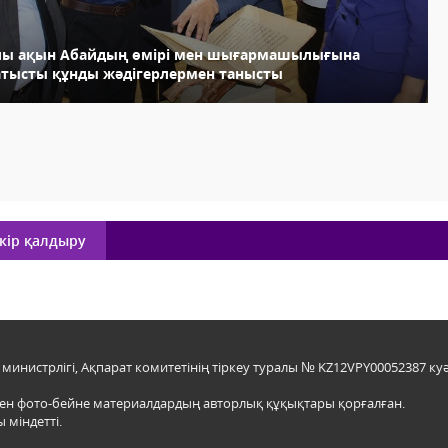
лы ақын Абайдың өмірі мен шығармашылығына
атысты құнды жәдігерлермен танысты
кір қалдыру
инистрлігі, Ақпарат комитетінің тіркеу туралы № KZ12VPY00052387 куә
мен фото-бейне материалдардың авторлық құқықтары қорғалған.
 міндетті.