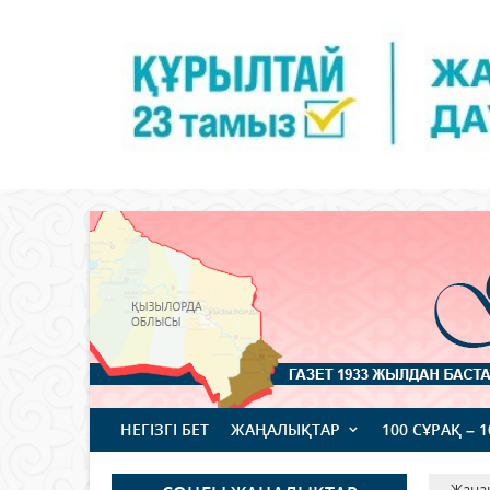
НЕГІЗГІ БЕТ
ЖАҢАЛЫҚТАР
100 СҰРАҚ – 
Жаңа