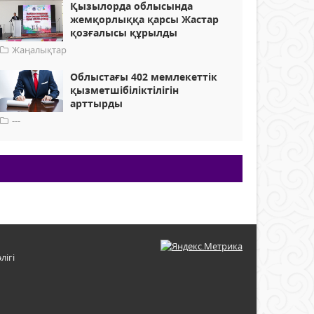
Қызылорда облысында
жемқорлыққа қарсы Жастар
қозғалысы құрылды
Жаңалықтар
Облыстағы 402 мемлекеттік
қызметшібіліктілігін
арттырды
---
лігі