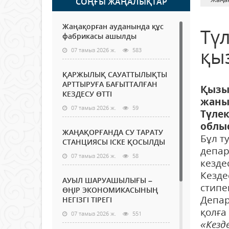
СОҢҒЫ ЖАҢАЛЫҚТАР
Жаңақорған ауданында құс
Тү
фабрикасы ашылды
қы
07 тамыз 2026 ж.
583
ҚАРЖЫЛЫҚ САУАТТЫЛЫҚТЫ
АРТТЫРУҒА БАҒЫТТАЛҒАН
Қызы
КЕЗДЕСУ ӨТТІ
жаны
07 тамыз 2026 ж.
59
Түлек
облы
ЖАҢАҚОРҒАНДА СУ ТАРАТУ
Бұл т
СТАНЦИЯСЫ ІСКЕ ҚОСЫЛДЫ
депар
07 тамыз 2026 ж.
58
кезде
Кезде
АУЫЛ ШАРУАШЫЛЫҒЫ –
стипе
ӨҢІР ЭКОНОМИКАСЫНЫҢ
Депар
НЕГІЗГІ ТІРЕГІ
қолға
07 тамыз 2026 ж.
551
«Кезд