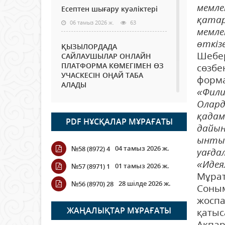
мемле
Есептен шығару куәліктері
қатар
06 тамыз 2026 ж.
63
мемле
өткіз
ҚЫЗЫЛОРДАДА
Шебер
САЙЛАУШЫЛАР ОНЛАЙН
ПЛАТФОРМА КӨМЕГІМЕН ӨЗ
сөзбе
УЧАСКЕСІН ОҢАЙ ТАБА
форма
АЛАДЫ
«Фили
06 тамыз 2026 ж.
78
Олард
қадам
PDF НҰСҚАЛАР МҰРАҒАТЫ
Open Air: Қызылорда
дайын
облысы полиция
ынтым
департаменті 20 мыңнан
04 тамыз 2026 ж.
№58 (8972) 4
уағда
астам көрерменнің
қауіпсіздігін қамтамасыз етті
«Идея
01 тамыз 2026 ж.
№57 (8971) 1
Мұрат
06 тамыз 2026 ж.
84
28 шілде 2026 ж.
№56 (8970) 28
Соным
Wi-Fi ҚАБЫРҒА АРҚЫЛЫ
жоспа
ҚАЛАЙ ӨТЕДІ?
ЖАҢАЛЫҚТАР МҰРАҒАТЫ
қатыс
06 тамыз 2026 ж.
255
Ақпар