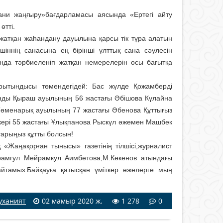
ни жаңғыру»бағдарламасы аясында «Ертегі айту
өтті.
 жатқан жаһандану дауылына қарсы тік тұра алатын
шіннің санасына ең бірінші ұлттық сана сәулесін
ында тәрбиеленіп жатқан немерелерін осы бағытқа
рытындысы төмендегідей: Бас жүлде Қожамберді
ынды Қыраш ауылының 56 жастағы Әбішова Күлайна
Төменарық ауылының 77 жастағы Әбенова Құттығыз
ткері 55 жастағы Ұлықпанова Рыскүл әжемен Машбек
тарыңыз құтты болсын!
«Жаңақорған тынысы» газетінің тілшісі,журналист
рамгул Мейрамкул Аимбетова,М.Көкенов атындағы
тамыз.Байқауға қатысқан үміткер әжелерге мың
уханият
02 мамыр 2020 ж.
1 278
0