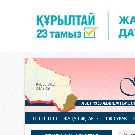
НЕГІЗГІ БЕТ
ЖАҢАЛЫҚТАР
100 СҰРАҚ – 
Жаңа