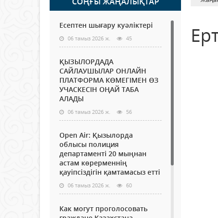
СОҢҒЫ ЖАҢАЛЫҚТАР
Есептен шығару куәліктері
Ерт
06 тамыз 2026 ж.
45
ҚЫЗЫЛОРДАДА
САЙЛАУШЫЛАР ОНЛАЙН
ПЛАТФОРМА КӨМЕГІМЕН ӨЗ
УЧАСКЕСІН ОҢАЙ ТАБА
АЛАДЫ
06 тамыз 2026 ж.
56
Open Air: Қызылорда
облысы полиция
департаменті 20 мыңнан
астам көрерменнің
қауіпсіздігін қамтамасыз етті
06 тамыз 2026 ж.
60
Как могут проголосовать
граждане Казахстана,