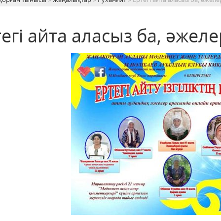
егі айта аласыз ба, әжеле