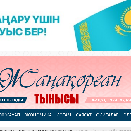
100 ЖАУАП
ЭКОНОМИКА
ҚОҒАМ
САЯСАТ
ОҚИҒАЛАР
ӘЛ
қорған тынысы
»
Жаңалықтар
»
Руханият
» Ертегі айта аласыз ба, әжеле