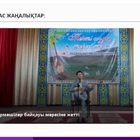
АС ЖАҢАЛЫҚТАР:
ермешілер байқауы мәресіне жетті