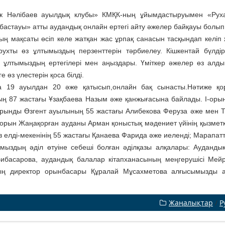
к Нәлібаев ауылдық клубы» КМҚК-ның ұйымдастыруымен «Руха
ің бастауы» атты аудандық онлайн ертегі айту әжелер байқауы болып 
ың мақсаты өсіп келе жатқан жас ұрпақ санасын тасқындап келіп
 рухты өз ұлтымыздың перзенттерін тәрбиелеу. Кішкентай бүлдір
ін ұлтымыздың ертегілері мен аңыздары. Үміткер әжелер өз алд
е өз үлестерін қоса білді.
а 19 ауылдан 20 әже қатысып,онлайн бақ сынасты.Нәтиже қо
ң 87 жастағы Ұзақбаева Назым әже қанжығасына байлады. І-ор
-орынды Өзгент ауылының 55 жастағы Алибекова Феруза әже мен 
І -орын Жаңақорған ауданы Арман қоныстық мәдениет үйінің қызме
в елді-мекенінің 55 жастағы Қанаева Фарида әже иеленді; Марапат
мыздың әділ өтуіне себеші болған әділқазы алқалары: Аудандық 
ибасарова, аудандық балалар кітапханасының меңгерушісі Мей
ң директор орынбасары Құралай Мұсахметова алғысымызды ай
Жаңалықтар
/
Р