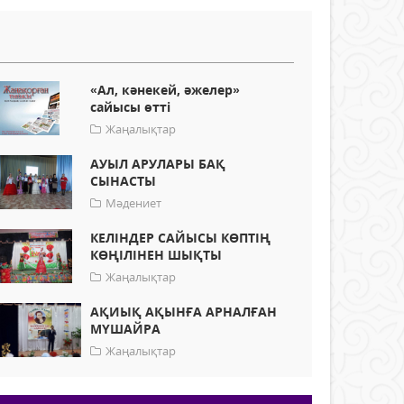
«Ал, кәнекей, әжелер»
сайысы өтті
Жаңалықтар
АУЫЛ АРУЛАРЫ БАҚ
СЫНАСТЫ
Мәдениет
КЕЛІНДЕР САЙЫСЫ КӨПТІҢ
КӨҢІЛІНЕН ШЫҚТЫ
Жаңалықтар
АҚИЫҚ АҚЫНҒА АРНАЛҒАН
МҮШАЙРА
Жаңалықтар