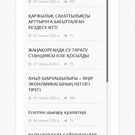
07 тамыз 2026 ж.
597
ҚАРЖЫЛЫҚ САУАТТЫЛЫҚТЫ
АРТТЫРУҒА БАҒЫТТАЛҒАН
КЕЗДЕСУ ӨТТІ
07 тамыз 2026 ж.
71
ЖАҢАҚОРҒАНДА СУ ТАРАТУ
СТАНЦИЯСЫ ІСКЕ ҚОСЫЛДЫ
07 тамыз 2026 ж.
75
АУЫЛ ШАРУАШЫЛЫҒЫ – ӨҢІР
ЭКОНОМИКАСЫНЫҢ НЕГІЗГІ
ТІРЕГІ
07 тамыз 2026 ж.
566
Есептен шығару куәліктері
06 тамыз 2026 ж.
74
ҚЫЗЫЛОРДАДА САЙЛАУШЫЛАР