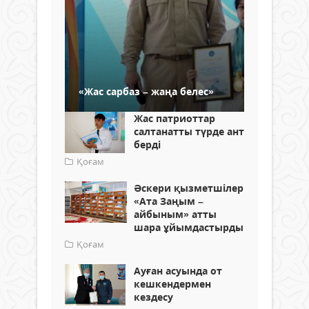
«Жас сарбаз – жаңа белес»
Жас патриоттар
салтанатты түрде ант
берді
Қоғам
Әскери қызметшілер
«Ата Заңым –
айбыным» атты
шара ұйымдастырды
Қоғам
Ауған асуында от
кешкендермен
кездесу