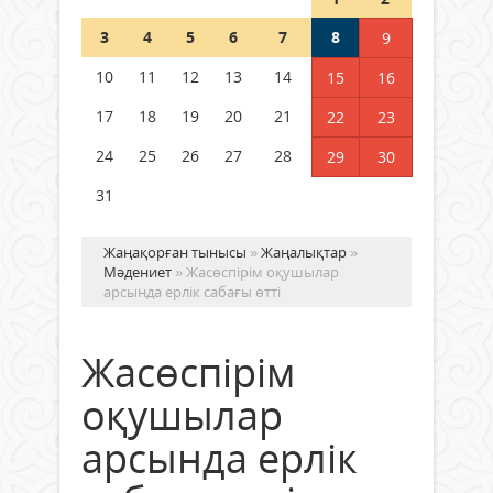
Шетелде жүрген Қазақстан
3
4
5
6
7
8
9
азаматтары қалай дауыс бере
алады?
10
11
12
13
14
15
16
05 тамыз 2026 ж.
157
17
18
19
20
21
22
23
24
25
26
27
28
29
30
31
Жаңақорған тынысы
»
Жаңалықтар
»
Мәдениет
» Жасөспірім оқушылар
арсында ерлік сабағы өтті
Жасөспірім
оқушылар
арсында ерлік