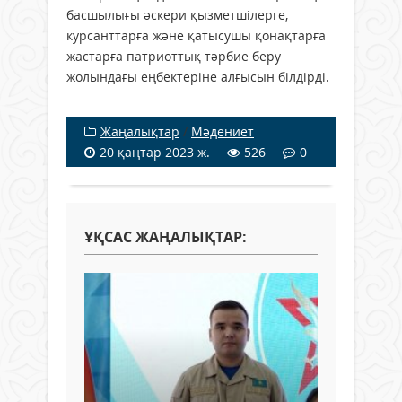
басшылығы әскери қызметшілерге,
курсанттарға және қатысушы қонақтарға
жастарға патриоттық тәрбие беру
жолындағы еңбектеріне алғысын білдірді.
Жаңалықтар
/
Мәдениет
20 қаңтар 2023 ж.
526
0
ҰҚСАС ЖАҢАЛЫҚТАР: