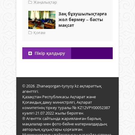
Жаңалықтар
Заң бұзушылықтарға
жол бермеу – басты
мақсат
Қоғам
Пікір қалдыру
© 2026. Zhanaqorgan-tynysy.kz ақпараттық
агенттігі.
Қазақстан Республикасы Ақпарат және
Қоғамдық даму министрлігі, Ақпарат
комитетінің тіркеу туралы № KZ12VPY00052387
куәлігі 21.07.2022 жылы берілген.
® Агенттік сайтында жарияланған барлық
мақалалар мен фото-бейне материалдардың
авторлық құқықтары қорғалған.
Материалдарды пайдаланған жағдайда сілтеме