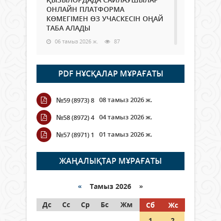
ОНЛАЙН ПЛАТФОРМА
КӨМЕГІМЕН ӨЗ УЧАСКЕСІН ОҢАЙ
ТАБА АЛАДЫ
06 тамыз 2026 ж.
87
Open Air: Қызылорда облысы
PDF НҰСҚАЛАР МҰРАҒАТЫ
полиция департаменті 20
мыңнан астам көрерменнің
қауіпсіздігін қамтамасыз етті
08 тамыз 2026 ж.
№59 (8973) 8
06 тамыз 2026 ж.
97
04 тамыз 2026 ж.
№58 (8972) 4
Wi-Fi ҚАБЫРҒА АРҚЫЛЫ ҚАЛАЙ
01 тамыз 2026 ж.
№57 (8971) 1
ӨТЕДІ?
06 тамыз 2026 ж.
265
ЖАҢАЛЫҚТАР МҰРАҒАТЫ
Как могут проголосовать
граждане Казахстана,
«
Тамыз 2026 »
находящиеся за рубежом?
Дс
Сс
Ср
Бс
Жм
Сб
Жс
05 тамыз 2026 ж.
146
1
2