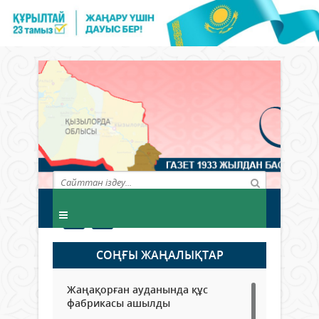
СОҢҒЫ ЖАҢАЛЫҚТАР
Жаңақорған ауданында құс
фабрикасы ашылды