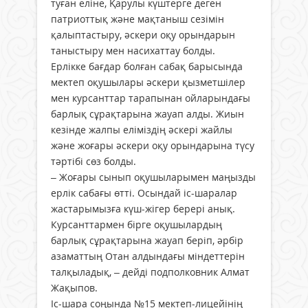
туған еліне, Қарулы күштерге деген
патриоттық және мақтаныш сезімін
қалыптастыру, әскери оқу орындарын
таныстыру мен насихаттау болды.
Ерлікке бағдар болған сабақ барысында
мектеп оқушылары әскери қызметшілер
мен курсанттар тарапынан ойларындағы
барлық сұрақтарына жауап алды. Жиын
кезінде жалпы еліміздің әскері жайлы
және жоғары әскери оқу орындарына түсу
тәртібі сөз болды.
– Жоғары сынып оқушыларымен маңызды
ерлік сабағы өтті. Осындай іс-шаралар
жастарымызға күш-жігер берері анық.
Курсанттармен бірге оқушылардың
барлық сұрақтарына жауап беріп, әрбір
азаматтың Отан алдындағы міндеттерін
талқыладық, – дейді подполковник Алмат
Жақыпов.
Іс-шара соңында №15 мектеп-лицейінің