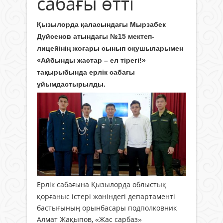
сабағы өтті
Қызылорда қаласындағы Мырзабек
Дүйсенов атындағы №15 мектеп-
лицейінің жоғары сынып оқушыларымен
«Айбынды жастар – ел тірегі!»
тақырыбында ерлік сабағы
ұйымдастырылды.
Ерлік сабағына Қызылорда облыстық
қорғаныс істері жөніндегі департаменті
бастығының орынбасары подполковник
Алмат Жақыпов, «Жас сарбаз»