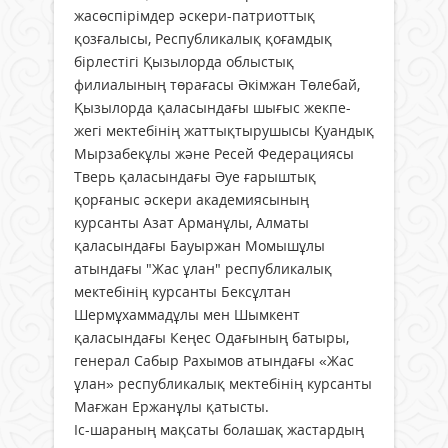
жасөспірімдер әскери-патриоттық
қозғалысы, Республикалық қоғамдық
бірлестігі Қызылорда облыстық
филиалының төрағасы Әкімжан Төлебай,
Қызылорда қаласындағы шығыс жекпе-
жегі мектебінің жаттықтырушысы Қуандық
Мырзабекұлы және Ресей Федерациясы
Тверь қаласындағы Әуе ғарыштық
қорғаныс әскери академиясының
курсанты Азат Арманұлы, Алматы
қаласындағы Бауыржан Момышұлы
атындағы "Жас ұлан" республикалық
мектебінің курсанты Бексұлтан
Шермұхаммадұлы мен Шымкент
қаласындағы Кеңес Одағының батыры,
генерал Сабыр Рахымов атындағы «Жас
ұлан» республикалық мектебінің курсанты
Мағжан Ержанұлы қатысты.
Іс-шараның мақсаты болашақ жастардың