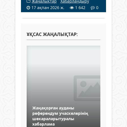
Жаңалықтар
/
Хабарландыру
17 ақпан 2026 ж.
1 642
0
ҰҚСАС ЖАҢАЛЫҚТАР:
Жаңақорған ауданы
референдум учаскелерінің
шекараларытуралы
хабарлама