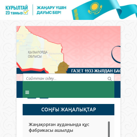
СОҢҒЫ ЖАҢАЛЫҚТАР
Жаңақорған ауданында құс
фабрикасы ашылды