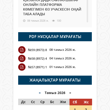
ОНЛАЙН ПЛАТФОРМА
КӨМЕГІМЕН ӨЗ УЧАСКЕСІН ОҢАЙ
ТАБА АЛАДЫ
06 тамыз 2026 ж.
100
Open Air: Қызылорда облысы
PDF НҰСҚАЛАР МҰРАҒАТЫ
полиция департаменті 20
мыңнан астам көрерменнің
қауіпсіздігін қамтамасыз етті
08 тамыз 2026 ж.
№59 (8973) 8
06 тамыз 2026 ж.
121
04 тамыз 2026 ж.
№58 (8972) 4
Wi-Fi ҚАБЫРҒА АРҚЫЛЫ ҚАЛАЙ
01 тамыз 2026 ж.
№57 (8971) 1
ӨТЕДІ?
06 тамыз 2026 ж.
277
ЖАҢАЛЫҚТАР МҰРАҒАТЫ
Как могут проголосовать
граждане Казахстана,
«
Тамыз 2026 »
находящиеся за рубежом?
Дс
Сс
Ср
Бс
Жм
Сб
Жс
05 тамыз 2026 ж.
159
1
2