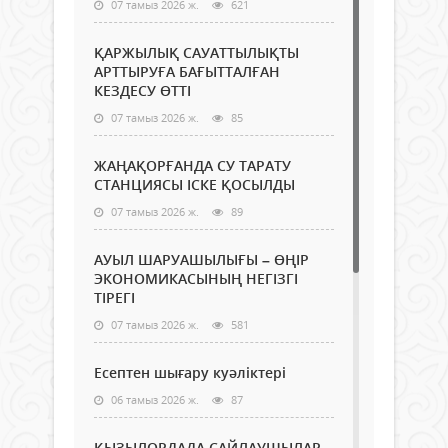
07 тамыз 2026 ж.
621
ҚАРЖЫЛЫҚ САУАТТЫЛЫҚТЫ
АРТТЫРУҒА БАҒЫТТАЛҒАН
КЕЗДЕСУ ӨТТІ
07 тамыз 2026 ж.
85
ЖАҢАҚОРҒАНДА СУ ТАРАТУ
СТАНЦИЯСЫ ІСКЕ ҚОСЫЛДЫ
07 тамыз 2026 ж.
89
АУЫЛ ШАРУАШЫЛЫҒЫ – ӨҢІР
ЭКОНОМИКАСЫНЫҢ НЕГІЗГІ
ТІРЕГІ
07 тамыз 2026 ж.
581
Есептен шығару куәліктері
06 тамыз 2026 ж.
87
ҚЫЗЫЛОРДАДА САЙЛАУШЫЛАР