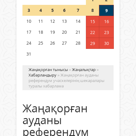
Шетелде жүрген Қазақстан
3
4
5
6
7
8
9
азаматтары қалай дауыс бере
алады?
10
11
12
13
14
15
16
05 тамыз 2026 ж.
170
17
18
19
20
21
22
23
24
25
26
27
28
29
30
31
Жаңақорған тынысы
»
Жаңалықтар
»
Хабарландыру
» Жаңақорған ауданы
референдум учаскелерінің шекаралары
туралы хабарлама
Жаңақорған
ауданы
референдум