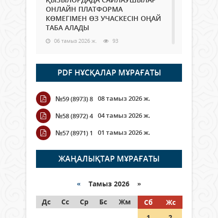
ОНЛАЙН ПЛАТФОРМА
КӨМЕГІМЕН ӨЗ УЧАСКЕСІН ОҢАЙ
ТАБА АЛАДЫ
06 тамыз 2026 ж.
93
Open Air: Қызылорда облысы
PDF НҰСҚАЛАР МҰРАҒАТЫ
полиция департаменті 20
мыңнан астам көрерменнің
қауіпсіздігін қамтамасыз етті
08 тамыз 2026 ж.
№59 (8973) 8
06 тамыз 2026 ж.
110
04 тамыз 2026 ж.
№58 (8972) 4
Wi-Fi ҚАБЫРҒА АРҚЫЛЫ ҚАЛАЙ
01 тамыз 2026 ж.
№57 (8971) 1
ӨТЕДІ?
06 тамыз 2026 ж.
270
ЖАҢАЛЫҚТАР МҰРАҒАТЫ
Как могут проголосовать
граждане Казахстана,
«
Тамыз 2026 »
находящиеся за рубежом?
Дс
Сс
Ср
Бс
Жм
Сб
Жс
05 тамыз 2026 ж.
152
1
2