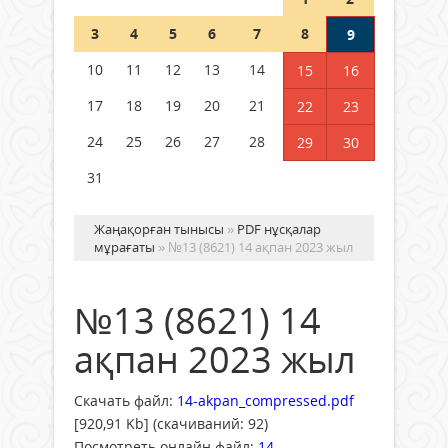
Шетелде жүрген Қазақстан
3
4
5
6
7
8
9
азаматтары қалай дауыс бере
алады?
10
11
12
13
14
15
16
05 тамыз 2026 ж.
162
17
18
19
20
21
22
23
24
25
26
27
28
29
30
31
Жаңақорған тынысы
»
PDF нұсқалар
мұрағаты
» №13 (8621) 14 ақпан 2023 жыл
№13 (8621) 14
ақпан 2023 жыл
Скачать файл:
14-akpan_compressed.pdf
[920,91 Kb] (cкачиваний: 92)
Посмотреть онлайн файл:
14-