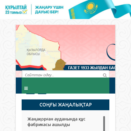
СОҢҒЫ ЖАҢАЛЫҚТАР
Жаңақорған ауданында құс
фабрикасы ашылды