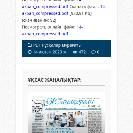
akpan_compressed.pdf
Скачать файл:
14-
akpan_compressed.pdf
[920,91 Kb]
(cкачиваний: 92)
Посмотреть онлайн файл:
14-
akpan_compressed.pdf
PDF нұсқалар мұрағаты
14 ақпан 2023 ж.
472
0
ҰҚСАС ЖАҢАЛЫҚТАР: