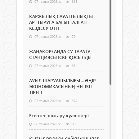
07 тамыз 2026 ж.
611
ҚАРЖЫЛЫҚ САУАТТЫЛЫҚТЫ
АРТТЫРУҒА БАҒЫТТАЛҒАН
КЕЗДЕСУ ӨТТІ
07 тамыз 2026 ж.
79
ЖАҢАҚОРҒАНДА СУ ТАРАТУ
СТАНЦИЯСЫ ІСКЕ ҚОСЫЛДЫ
07 тамыз 2026 ж.
83
АУЫЛ ШАРУАШЫЛЫҒЫ – ӨҢІР
ЭКОНОМИКАСЫНЫҢ НЕГІЗГІ
ТІРЕГІ
07 тамыз 2026 ж.
574
Есептен шығару куәліктері
06 тамыз 2026 ж.
80
ҚЫЗЫЛОРДАДА САЙЛАУШЫЛАР