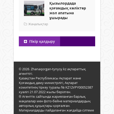
Қызылордада
қоғамдық көліктер
жол апатына
ұшырады
Жаңалықтар
Пікір қалдыру
© 2026. Zhanaqorgan-tynysy.kz ақпараттық
агенттігі.
Қазақстан Республикасы Ақпарат және
Қоғамдық даму министрлігі, Ақпарат
комитетінің тіркеу туралы № KZ12VPY00052387
куәлігі 21.07.2022 жылы берілген.
® Агенттік сайтында жарияланған барлық
мақалалар мен фото-бейне материалдардың
авторлық құқықтары қорғалған.
Материалдарды пайдаланған жағдайда сілтеме