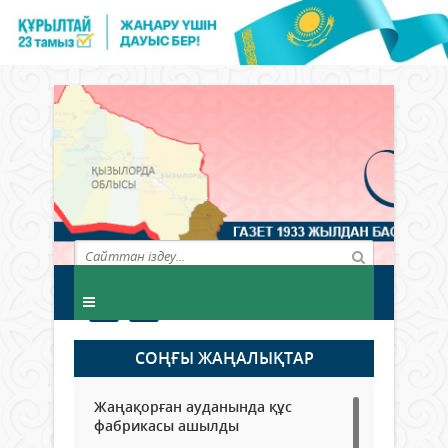
СОҢҒЫ ЖАҢАЛЫҚТАР
Жаңақорған ауданында құс
фабрикасы ашылды