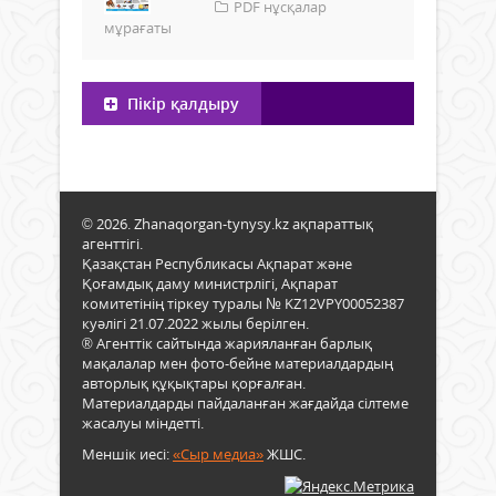
PDF нұсқалар
мұрағаты
Пікір қалдыру
© 2026. Zhanaqorgan-tynysy.kz ақпараттық
агенттігі.
Қазақстан Республикасы Ақпарат және
Қоғамдық даму министрлігі, Ақпарат
комитетінің тіркеу туралы № KZ12VPY00052387
куәлігі 21.07.2022 жылы берілген.
® Агенттік сайтында жарияланған барлық
мақалалар мен фото-бейне материалдардың
авторлық құқықтары қорғалған.
Материалдарды пайдаланған жағдайда сілтеме
жасалуы міндетті.
Меншік иесі:
«Сыр медиа»
ЖШС.