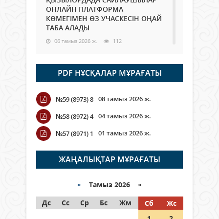
ОНЛАЙН ПЛАТФОРМА
КӨМЕГІМЕН ӨЗ УЧАСКЕСІН ОҢАЙ
ТАБА АЛАДЫ
06 тамыз 2026 ж.
112
Open Air: Қызылорда облысы
PDF НҰСҚАЛАР МҰРАҒАТЫ
полиция департаменті 20
мыңнан астам көрерменнің
қауіпсіздігін қамтамасыз етті
08 тамыз 2026 ж.
№59 (8973) 8
06 тамыз 2026 ж.
142
04 тамыз 2026 ж.
№58 (8972) 4
Wi-Fi ҚАБЫРҒА АРҚЫЛЫ ҚАЛАЙ
01 тамыз 2026 ж.
№57 (8971) 1
ӨТЕДІ?
06 тамыз 2026 ж.
288
ЖАҢАЛЫҚТАР МҰРАҒАТЫ
Как могут проголосовать
граждане Казахстана,
«
Тамыз 2026 »
находящиеся за рубежом?
Дс
Сс
Ср
Бс
Жм
Сб
Жс
05 тамыз 2026 ж.
168
1
2