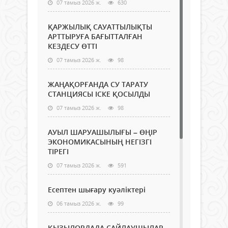
07 тамыз 2026 ж.
630
ҚАРЖЫЛЫҚ САУАТТЫЛЫҚТЫ
АРТТЫРУҒА БАҒЫТТАЛҒАН
КЕЗДЕСУ ӨТТІ
07 тамыз 2026 ж.
98
ЖАҢАҚОРҒАНДА СУ ТАРАТУ
СТАНЦИЯСЫ ІСКЕ ҚОСЫЛДЫ
07 тамыз 2026 ж.
98
АУЫЛ ШАРУАШЫЛЫҒЫ – ӨҢІР
ЭКОНОМИКАСЫНЫҢ НЕГІЗГІ
ТІРЕГІ
07 тамыз 2026 ж.
591
Есептен шығару куәліктері
06 тамыз 2026 ж.
99
ҚЫЗЫЛОРДАДА САЙЛАУШЫЛАР