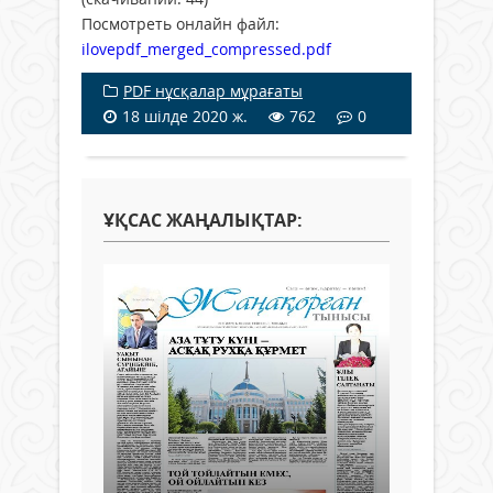
Посмотреть онлайн файл:
ilovepdf_merged_compressed.pdf
PDF нұсқалар мұрағаты
18 шілде 2020 ж.
762
0
ҰҚСАС ЖАҢАЛЫҚТАР: