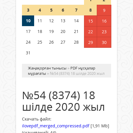
Шетелде жүрген Қазақстан
3
4
5
6
7
8
9
азаматтары қалай дауыс бере
алады?
10
11
12
13
14
15
16
05 тамыз 2026 ж.
179
17
18
19
20
21
22
23
24
25
26
27
28
29
30
31
Жаңақорған тынысы
»
PDF нұсқалар
мұрағаты
» №54 (8374) 18 шілде 2020 жыл
№54 (8374) 18
шілде 2020 жыл
Скачать файл:
ilovepdf_merged_compressed.pdf
[1,91 Mb]
(cкачиваний: 44)