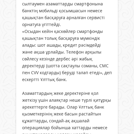
сылтаумен азаматтарды смартфонына
банктің мобильді қосымшасын немесе
қашықтан басқаруға арналған сервисті
орнатуға үгіттейді.
«Осыдан кейін қаскөйлер смартфонды
қашықтан толық басқаруға мүмкіндік
алады: шот ашады, кредит рәсімдейді
және ақша ұрлайды. Телефон арқылы
сөйлесу кезінде дербес әрі жабық
деректерді (шотта сақтаулы соманы, СМС
пен CVV кодтарды) беруді талап етеді», деп
ескертті Ұлттық банк.
Азаматтардың жеке деректеріне қол
жеткізу үшін алаяқтар неше түрлі қитұрқы
әрекеттерге барады. Олар Ұлттық банк
қызметкерінің жеке басын растайтын
құжаттарды, сондай-ақ ақшалай
операциялар бойынша хаттарды немесе