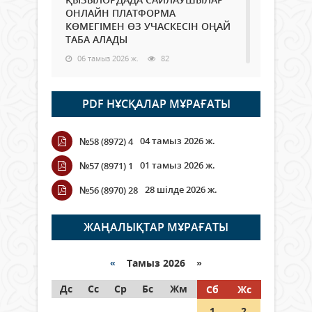
ОНЛАЙН ПЛАТФОРМА
КӨМЕГІМЕН ӨЗ УЧАСКЕСІН ОҢАЙ
ТАБА АЛАДЫ
06 тамыз 2026 ж.
82
Open Air: Қызылорда облысы
PDF НҰСҚАЛАР МҰРАҒАТЫ
полиция департаменті 20
мыңнан астам көрерменнің
қауіпсіздігін қамтамасыз етті
04 тамыз 2026 ж.
№58 (8972) 4
06 тамыз 2026 ж.
89
01 тамыз 2026 ж.
№57 (8971) 1
Wi-Fi ҚАБЫРҒА АРҚЫЛЫ ҚАЛАЙ
28 шілде 2026 ж.
№56 (8970) 28
ӨТЕДІ?
06 тамыз 2026 ж.
258
ЖАҢАЛЫҚТАР МҰРАҒАТЫ
Как могут проголосовать
граждане Казахстана,
«
Тамыз 2026 »
находящиеся за рубежом?
Дс
Сс
Ср
Бс
Жм
Сб
Жс
05 тамыз 2026 ж.
140
1
2