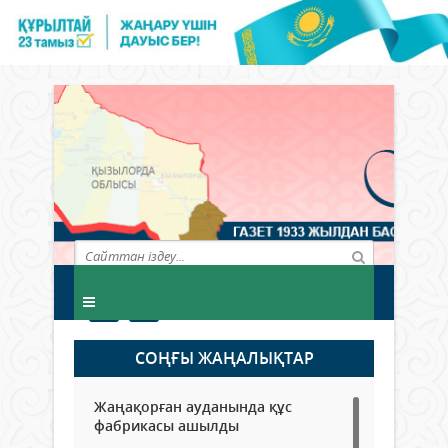
СОҢҒЫ ЖАҢАЛЫҚТАР
Жаңақорған ауданында құс
фабрикасы ашылды