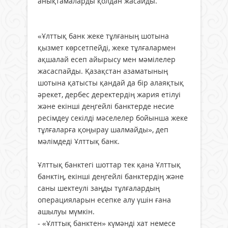
анықтамаларды қолдан жасайды.
«Ұлттық банк жеке тұлғаның шотына
қызмет көрсетпейді, жеке тұлғалармен
ақшалай есеп айырысу мен мәмілелер
жасаспайды. Қазақстан азаматының
шотына қатысты қандай да бір алаяқтық
әрекет, дербес деректердің жария етілуі
және екінші деңгейлі банктерде несие
ресімдеу секілді мәселелер бойынша жеке
тұлғаларға қоңырау шалмайды», деп
мәлімдеді Ұлттық банк.
Ұлттық банктегі шоттар тек қана Ұлттық
банктің, екінші деңгейлі банктердің және
саны шектеулі заңды тұлғалардың
операцияларын есепке алу үшін ғана
ашылуы мүмкін.
- «Ұлттық банктен» күмәнді хат немесе