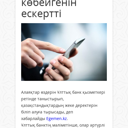
көбейгенін
ескертті
Алаяқтар өздерін Ұлттық банк қызметкері
ретінде таныстырып,
қазақстандықтардың жеке деректерін
біліп алуға тырысады, деп
хабарлайды
Egemen.kz
.
Ұлттық банктің мәліметінше, олар әртүрлі