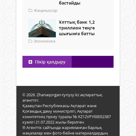
бастайды
Жаңалықтар
Ұлттық банк 1,2
триллион теңге
шығынға батты
Экономика
Пікір қалдыру
© 2026. Zhanaqorgan-tynysy.kz ақпараттық
агенттігі.
Қазақстан Республикасы Ақпарат және
Қоғамдық даму министрлігі, Ақпарат
комитетінің тіркеу туралы № KZ12VPY00052387
куәлігі 21.07.2022 жылы берілген.
® Агенттік сайтында жарияланған барлық
мақалалар мен фото-бейне материалдардың