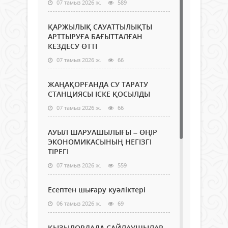
07 тамыз 2026 ж.
589
ҚАРЖЫЛЫҚ САУАТТЫЛЫҚТЫ
АРТТЫРУҒА БАҒЫТТАЛҒАН
КЕЗДЕСУ ӨТТІ
07 тамыз 2026 ж.
66
ЖАҢАҚОРҒАНДА СУ ТАРАТУ
СТАНЦИЯСЫ ІСКЕ ҚОСЫЛДЫ
07 тамыз 2026 ж.
66
АУЫЛ ШАРУАШЫЛЫҒЫ – ӨҢІР
ЭКОНОМИКАСЫНЫҢ НЕГІЗГІ
ТІРЕГІ
07 тамыз 2026 ж.
559
Есептен шығару куәліктері
06 тамыз 2026 ж.
69
ҚЫЗЫЛОРДАДА САЙЛАУШЫЛАР