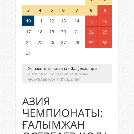
Шетелде жүрген Қазақстан
3
4
5
6
7
8
9
азаматтары қалай дауыс бере
алады?
10
11
12
13
14
15
16
05 тамыз 2026 ж.
179
17
18
19
20
21
22
23
24
25
26
27
28
29
30
31
Жаңақорған тынысы
»
Жаңалықтар
»
АЗИЯ ЧЕМПИОНАТЫ: ҒАЛЫМЖАН
ӨСЕРБАЕВ ҚОЛА ЖҮЛДЕГЕР!
АЗИЯ
ЧЕМПИОНАТЫ:
ҒАЛЫМЖАН