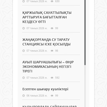
07 тамыз 2026 ж.
630
ҚАРЖЫЛЫҚ САУАТТЫЛЫҚТЫ
АРТТЫРУҒА БАҒЫТТАЛҒАН
КЕЗДЕСУ ӨТТІ
07 тамыз 2026 ж.
99
ЖАҢАҚОРҒАНДА СУ ТАРАТУ
СТАНЦИЯСЫ ІСКЕ ҚОСЫЛДЫ
07 тамыз 2026 ж.
98
АУЫЛ ШАРУАШЫЛЫҒЫ – ӨҢІР
ЭКОНОМИКАСЫНЫҢ НЕГІЗГІ
ТІРЕГІ
07 тамыз 2026 ж.
592
Есептен шығару куәліктері
06 тамыз 2026 ж.
99
ҚЫЗЫЛОРДАДА САЙЛАУШЫЛАР