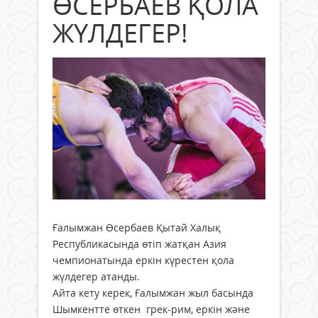
ӨСЕРБАЕВ ҚОЛА
ЖҮЛДЕГЕР!
Ғалымжан Өсербаев Қытай Халық
Республикасында өтіп жатқан Азия
чемпионатында еркін күрестен қола
жүлдегер атанды.
Айта кету керек, Ғалымжан жыл басында
Шымкентте өткен грек-рим, еркін және