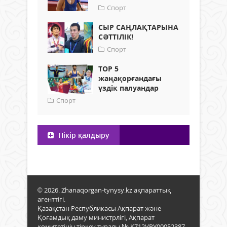
Спорт
СЫР САҢЛАҚТАРЫНА
СӘТТІЛІК!
Спорт
TOP 5
жаңақорғандағы
үздік палуандар
Спорт
Пікір қалдыру
© 2026. Zhanaqorgan-tynysy.kz ақпараттық
агенттігі.
Қазақстан Республикасы Ақпарат және
Қоғамдық даму министрлігі, Ақпарат
комитетінің тіркеу туралы № KZ12VPY00052387