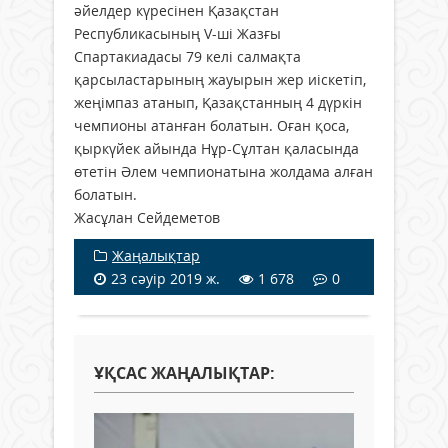
әйелдер күресінен Қазақстан
Республикасының V-ші Жазғы
Спартакиадасы 79 келі салмақта
қарсыластарының жауырын жер иіскетіп,
жеңімпаз атанып, Қазақстанның 4 дүркін
чемпионы атанған болатын. Оған қоса,
қыркүйек айында Нұр-Сұлтан қаласында
өтетін Әлем чемпионатына жолдама алған
болатын.
Жасұлан Сейдеметов
Жаңалықтар
23 сәуір 2019 ж.
1 678
0
ҰҚСАС ЖАҢАЛЫҚТАР: