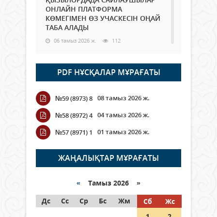
ОНЛАЙН ПЛАТФОРМА
КӨМЕГІМЕН ӨЗ УЧАСКЕСІН ОҢАЙ
ТАБА АЛАДЫ
06 тамыз 2026 ж.
112
Open Air: Қызылорда облысы
PDF НҰСҚАЛАР МҰРАҒАТЫ
полиция департаменті 20
мыңнан астам көрерменнің
қауіпсіздігін қамтамасыз етті
08 тамыз 2026 ж.
№59 (8973) 8
06 тамыз 2026 ж.
142
04 тамыз 2026 ж.
№58 (8972) 4
Wi-Fi ҚАБЫРҒА АРҚЫЛЫ ҚАЛАЙ
01 тамыз 2026 ж.
№57 (8971) 1
ӨТЕДІ?
06 тамыз 2026 ж.
288
ЖАҢАЛЫҚТАР МҰРАҒАТЫ
Как могут проголосовать
граждане Казахстана,
«
Тамыз 2026 »
находящиеся за рубежом?
Дс
Сс
Ср
Бс
Жм
Сб
Жс
05 тамыз 2026 ж.
168
1
2