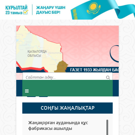
СОҢҒЫ ЖАҢАЛЫҚТАР
Жаңақорған ауданында құс
фабрикасы ашылды