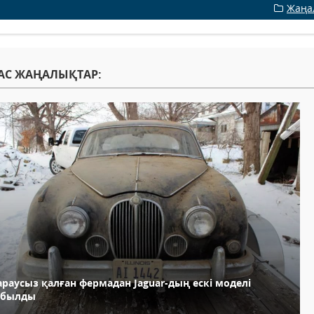
Жаңа
АС ЖАҢАЛЫҚТАР:
раусыз қалған фермадан Jaguar-дың ескі моделі
абылды