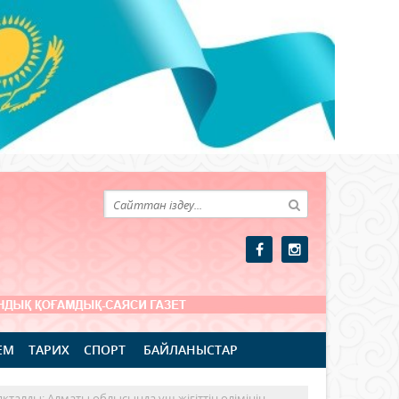
ЕМ
ТАРИХ
СПОРТ
БАЙЛАНЫСТАР
қталды: Алматы облысында үш жігіттің өлімінің