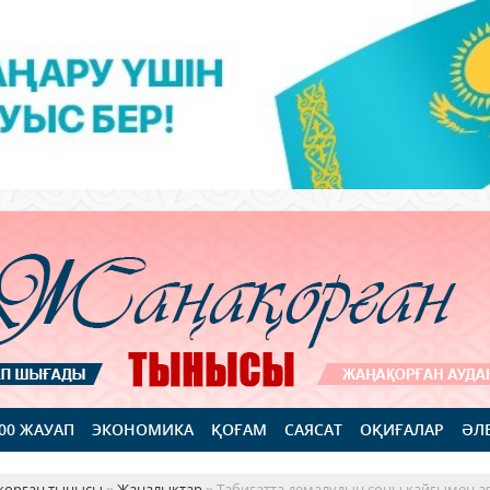
100 ЖАУАП
ЭКОНОМИКА
ҚОҒАМ
САЯСАТ
ОҚИҒАЛАР
ӘЛ
қорған тынысы
»
Жаңалықтар
» Табиғатта демалудың соңы қайғымен ая