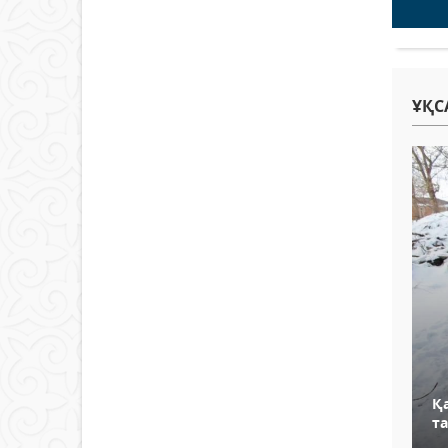
ҰҚС
Қа
т