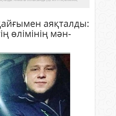
қайғымен аяқталды:
ң өлімінің мән-