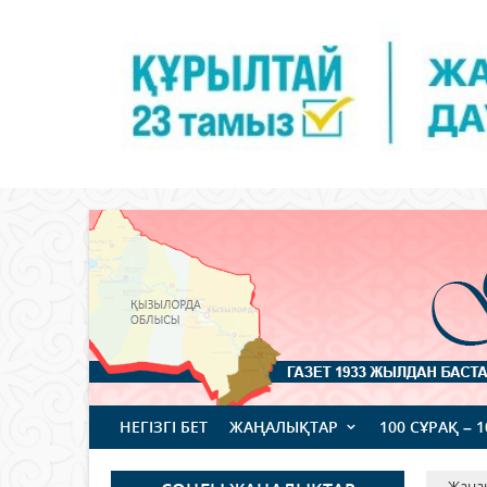
НЕГІЗГІ БЕТ
ЖАҢАЛЫҚТАР
100 СҰРАҚ – 
Жаңа