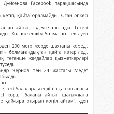
 Дүйсенова Facebook парақшасында
 кетіп, қайта оралмайды. Оған әпкесі
ғанын айтып, іздеуге шығады. Текелі
ды. Көлікте ешкім болмаған. Тек әуен
рден 200 метр жерде шахтаны көреді.
ін болмағандықтан қайта көтеріледі.
қ төтенше жағдайлар қызметкерлері
түседі.
сандр Чернов пен 24 жастағы Медет
табылды.
ан.
реттегі балаларды енді ешқашан анасы
есі көрші баланы айтып шағымдана
не қайғыра отырып көңіл айтам", -деп