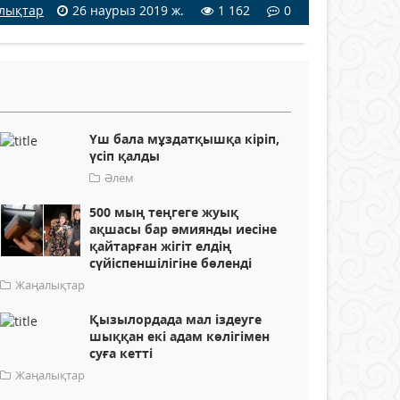
лықтар
26 наурыз 2019 ж.
1 162
0
Үш бала мұздатқышқа кіріп,
үсіп қалды
Әлем
500 мың теңгеге жуық
ақшасы бар әмиянды иесіне
қайтарған жігіт елдің
сүйіспеншілігіне бөленді
Жаңалықтар
Қызылордада мал іздеуге
шыққан екі адам көлігімен
суға кетті
Жаңалықтар