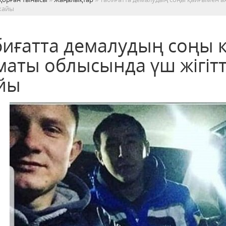
жайы
биғатта демалудың соңы 
аты облысында үш жігітті
йы