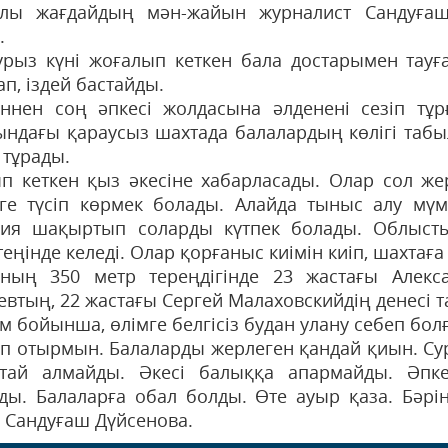
лы жағдайдың мән-жайын журналист Сандуғаш
.
урыз күні жоғалып кеткен бала достарымен тауға
п, іздей бастайды.
үннен соң әпкесі жолдасына әлденені сезіп тұр
ындағы қараусыз шахтада балалардың көлігі табыл
 тұрады.
п кеткен қыз әкесіне хабарласады. Олар сол же
ге түсіп көрмек болады. Алайда тыныс алу мүмк
ия шақыртып соларды күтпек болады. Облысты
еңінде келеді. Олар қорғаныс киімін киіп, шахтаға 
ның 350 метр тереңдігінде 23 жастағы Алек
евтың, 22 жастағы Сергей Малаховскийдің денесі 
 бойынша, өлімге белгісіз будан улану себеп болғ
п отырмын. Балаларды жерлеген қандай қиын. Су
тай алмайды. Әкесі балыққа апармайды. Әпк
ды. Балаларға обал болды. Өте ауыр қаза. Бәрі
 Сандуғаш Дүйсенова.