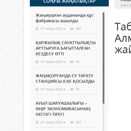
СОҢҒЫ ЖАҢАЛЫҚТАР
мән-
Жаңақорған ауданында құс
фабрикасы ашылды
Та
07 тамыз 2026 ж.
583
Алм
ҚАРЖЫЛЫҚ САУАТТЫЛЫҚТЫ
жа
АРТТЫРУҒА БАҒЫТТАЛҒАН
КЕЗДЕСУ ӨТТІ
07 тамыз 2026 ж.
59
ЖАҢАҚОРҒАНДА СУ ТАРАТУ
СТАНЦИЯСЫ ІСКЕ ҚОСЫЛДЫ
07 тамыз 2026 ж.
59
АУЫЛ ШАРУАШЫЛЫҒЫ –
ӨҢІР ЭКОНОМИКАСЫНЫҢ
НЕГІЗГІ ТІРЕГІ
07 тамыз 2026 ж.
552