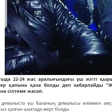
ыда 22-24 жас аралығындағы үш жігіт қырш
тер қапына қаза болды деп хабарлайды "Жа
на сілтеме жасап.
 демалыста үш баланың демалысы өліммен аяқта
сыз қалған шахтада мерт болды.