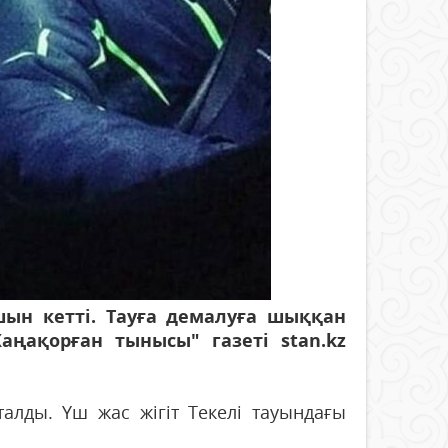
ын кетті. Тауға демалуға шыққан
ңақорған тынысы" газеті stan.kz
лды. Үш жас жігіт Текелі тауындағы