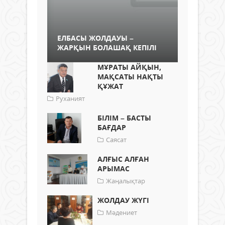
ЕЛБАСЫ ЖОЛДАУЫ –
ЖАРҚЫН БОЛАШАҚ КЕПІЛІ
МҰРАТЫ АЙҚЫН,
МАҚСАТЫ НАҚТЫ
ҚҰЖАТ
Руханият
БІЛІМ – БАСТЫ
БАҒДАР
Саясат
АЛҒЫС АЛҒАН
АРЫМАС
Жаңалықтар
ЖОЛДАУ ЖҮГІ
Мәдениет