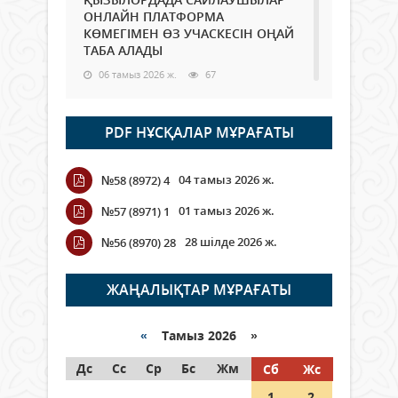
ОНЛАЙН ПЛАТФОРМА
КӨМЕГІМЕН ӨЗ УЧАСКЕСІН ОҢАЙ
ТАБА АЛАДЫ
06 тамыз 2026 ж.
67
Open Air: Қызылорда облысы
PDF НҰСҚАЛАР МҰРАҒАТЫ
полиция департаменті 20
мыңнан астам көрерменнің
қауіпсіздігін қамтамасыз етті
04 тамыз 2026 ж.
№58 (8972) 4
06 тамыз 2026 ж.
77
01 тамыз 2026 ж.
№57 (8971) 1
Wi-Fi ҚАБЫРҒА АРҚЫЛЫ ҚАЛАЙ
28 шілде 2026 ж.
№56 (8970) 28
ӨТЕДІ?
06 тамыз 2026 ж.
251
ЖАҢАЛЫҚТАР МҰРАҒАТЫ
Как могут проголосовать
граждане Казахстана,
«
Тамыз 2026 »
находящиеся за рубежом?
Дс
Сс
Ср
Бс
Жм
Сб
Жс
05 тамыз 2026 ж.
122
1
2