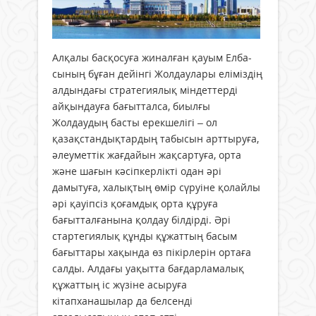
Алқалы басқосуға жиналған қауым Елба­
сының бұған дейінгі Жолдаулары еліміздің
алдындағы стратегиялық міндеттерді
айқын­дауға бағытталса, биылғы
Жолдаудың басты ерекшелігі – ол
қазақстандықтардың табысын арттыруға,
әлеуметтік жағдайын жақсартуға, орта
және шағын кәсіпкерлікті одан әрі
дамытуға, халықтың өмір сүруіне қолайлы
әрі қауіпсіз қоғамдық орта құруға
бағытталғанына қолдау білдірді. Әрі
стартегиялық құнды құжаттың басым
бағыттары хақында өз пікірлерін ортаға
салды. Алдағы уақытта бағдарламалық
құжаттың іс жүзіне асыруға
кітапханашылар да белсенді