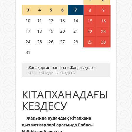
Шетелде жүрген Қазақстан
3
4
5
6
7
8
9
азаматтары қалай дауыс бере
алады?
10
11
12
13
14
15
16
05 тамыз 2026 ж.
134
17
18
19
20
21
22
23
24
25
26
27
28
29
30
31
Жаңақорған тынысы
»
Жаңалықтар
»
КІТАПХАНАДАҒЫ КЕЗДЕСУ
КІТАПХАНАДАҒЫ
КЕЗДЕСУ
Жақында аудандық кітапхана
қызметкерлері арасында Елбасы
Н.Ә.Назарбаевтың