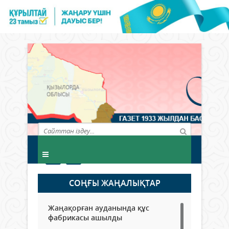
СОҢҒЫ ЖАҢАЛЫҚТАР
Жаңақорған ауданында құс
фабрикасы ашылды