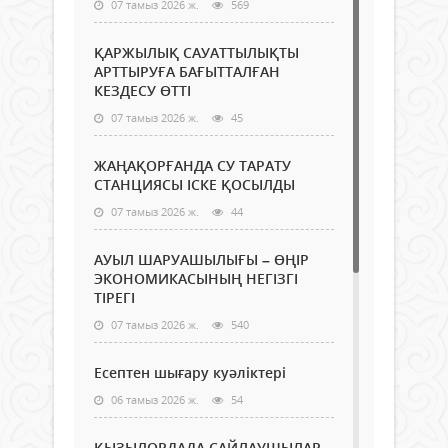
07 тамыз 2026 ж.
569
ҚАРЖЫЛЫҚ САУАТТЫЛЫҚТЫ
АРТТЫРУҒА БАҒЫТТАЛҒАН
КЕЗДЕСУ ӨТТІ
07 тамыз 2026 ж.
45
ЖАҢАҚОРҒАНДА СУ ТАРАТУ
СТАНЦИЯСЫ ІСКЕ ҚОСЫЛДЫ
07 тамыз 2026 ж.
44
АУЫЛ ШАРУАШЫЛЫҒЫ – ӨҢІР
ЭКОНОМИКАСЫНЫҢ НЕГІЗГІ
ТІРЕГІ
07 тамыз 2026 ж.
540
Есептен шығару куәліктері
06 тамыз 2026 ж.
54
ҚЫЗЫЛОРДАДА САЙЛАУШЫЛАР