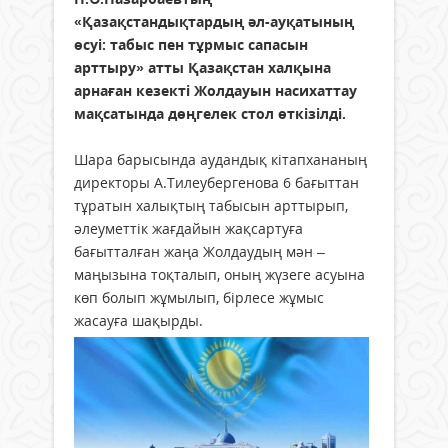
«Қазақстандықтардың әл-ауқатының
өсуі: табыс пен тұрмыс сапасын
арттыру» атты Қазақстан халқына
арнаған кезекті Жолдауын насихаттау
мақсатында дөңгелек стол өткізілді.
Шара барысында аудандық кітапхананың
директоры А.Тилеубергенова 6 бағыттан
тұ­ратын халықтың табысын арттырып,
әлеуметтік жағдайын жақсартуға
бағытталған жаңа Жолдаудың мән –
маңызына тоқталып, оның жүзеге асуына
көп болып жұмылып, бірлесе жұмыс
жасауға шақырды.