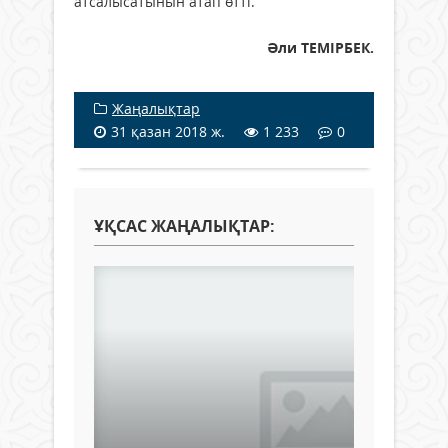
атсалысатынын атап өтті.
Әли ТЕМІРБЕК.
Жаңалықтар
31 қазан 2018 ж.
1 233
0
ҰҚСАС ЖАҢАЛЫҚТАР: