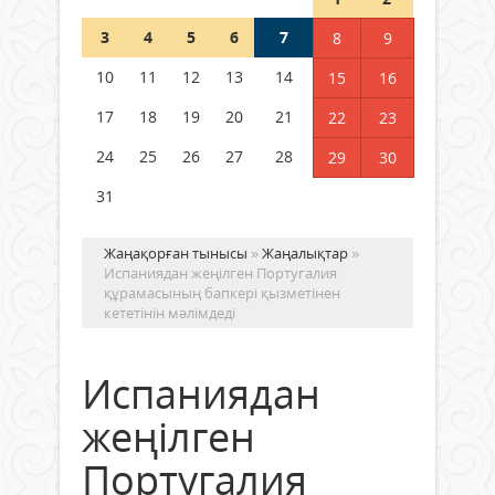
3
4
5
6
7
8
9
Германия аптап ыстыққа
байланысты суды үнемдей
10
11
12
13
14
15
16
бастады
17
18
19
20
21
22
23
04 тамыз 2026 ж.
100
24
25
26
27
28
29
30
31
Жаңақорған тынысы
»
Жаңалықтар
»
Испаниядан жеңілген Португалия
құрамасының бапкері қызметінен
кететінін мәлімдеді
Испаниядан
жеңілген
Португалия