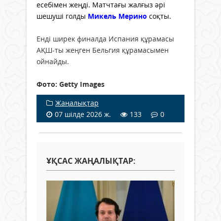
есебімен жеңді. Матчтағы жалғыз әрі
шешуші голды
Микель Мерино
соқты.
Енді ширек финалда Испания құрамасы
АҚШ-ты жеңген Бельгия құрамасымен
ойнайды.
Фото: Getty Images
Жаңалықтар
07 шілде 2026 ж.
133
0
ҰҚСАС ЖАҢАЛЫҚТАР: