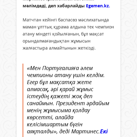
мәлімдеді, деп хабарлайды
Egemen.kz.
Матчтан кейінгі баспасөз мәслихатында
маман ұлттық құрама алдына тек чемпион
атану міндеті қойылғанын, бұл мақсат
орындалмағандықтан жұмысын
жалғастыра алмайтынын жеткізді.
«Мен Португалияға әлем
чемпионы атану үшін келдім.
Егер бұл мақсатқа жете
алмасақ, әрі қарай жұмыс
істеудің қажеті жоқ деп
санаймын. Президент әрдайым
менің жұмысыма қолдау
көрсетті, алайда
келісімшартым бүгін
аяқталды», деді Мартинес.
Екі