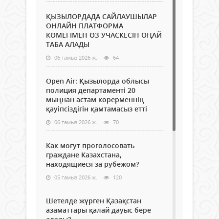
ҚЫЗЫЛОРДАДА САЙЛАУШЫЛАР
ОНЛАЙН ПЛАТФОРМА
КӨМЕГІМЕН ӨЗ УЧАСКЕСІН ОҢАЙ
ТАБА АЛАДЫ
06 тамыз 2026 ж.
64
Open Air: Қызылорда облысы
полиция департаменті 20
мыңнан астам көрерменнің
қауіпсіздігін қамтамасыз етті
06 тамыз 2026 ж.
70
Как могут проголосовать
граждане Казахстана,
находящиеся за рубежом?
05 тамыз 2026 ж.
120
Шетелде жүрген Қазақстан
азаматтары қалай дауыс бере