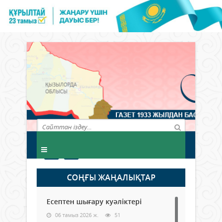
СОҢҒЫ ЖАҢАЛЫҚТАР
Есептен шығару куәліктері
06 тамыз 2026 ж.
51