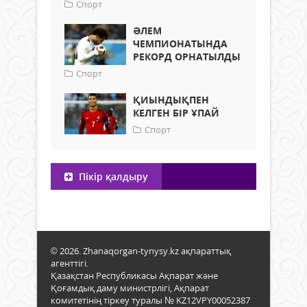
Спорт
ӘЛЕМ
ЧЕМПИОНАТЫНДА
РЕКОРД ОРНАТЫЛДЫ
Спорт
ҚИЫНДЫҚПЕН
КЕЛГЕН БІР ҰПАЙ
Спорт
Пікір қалдыру
© 2026. Zhanaqorgan-tynysy.kz ақпараттық
агенттігі.
Қазақстан Республикасы Ақпарат және
Қоғамдық даму министрлігі, Ақпарат
комитетінің тіркеу туралы № KZ12VPY00052387