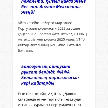
пенальти, қызыл қағаз және
бес гол: Англия Мексиканы
жеңді
Айта кетейік, Роберто Мартинес
Португалия құрамасын 2023 жылдың
қаңтарынан бастап жаттықтырды. Оның
жетекшілігімен құрама 2025 жылы УЕФА
Ұлттар лигасының жеңімпазы атанған
болатын.
Балогунның ойнауына
рұқсат берілді: ФИФА
Бельгияның наразылығын
кері қайтарды
Еске сала кетейік, АҚШ-тың Даллас
қаласында өткен тартысты кездесуде
Испания құрамасы Португалияны 1:0