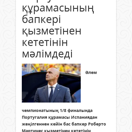
құрамасының
бапкері
қызметінен
кететінін
мәлімдеді
Әлем
чемпионатының 1/8 финалында
Португалия құрамасы Испаниядан
жеңілгеннен кейін бас бапкер Роберто
Мартинес қызметінен кететінін