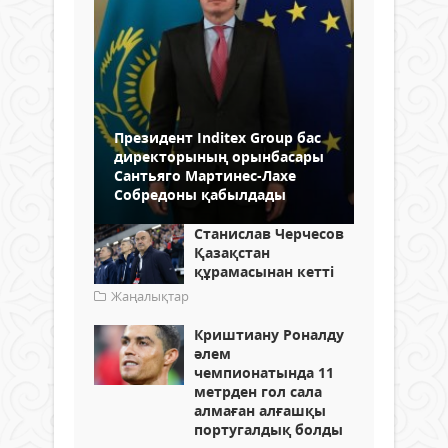
Президент Inditex Group бас
директорының орынбасары
Сантьяго Мартинес-Лахе
Собредоны қабылдады
Станислав Черчесов
Қазақстан
құрамасынан кетті
Жаңалықтар
Криштиану Роналду
әлем
чемпионатында 11
метрден гол сала
алмаған алғашқы
португалдық болды