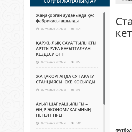
СОҢҒЫ ЖАҢАЛЫҚТАР
Жаңақорған ауданында құс
Ст
фабрикасы ашылды
кет
07 тамыз 2026 ж.
621
ҚАРЖЫЛЫҚ САУАТТЫЛЫҚТЫ
АРТТЫРУҒА БАҒЫТТАЛҒАН
КЕЗДЕСУ ӨТТІ
07 тамыз 2026 ж.
85
ЖАҢАҚОРҒАНДА СУ ТАРАТУ
СТАНЦИЯСЫ ІСКЕ ҚОСЫЛДЫ
07 тамыз 2026 ж.
89
АУЫЛ ШАРУАШЫЛЫҒЫ –
ӨҢІР ЭКОНОМИКАСЫНЫҢ
НЕГІЗГІ ТІРЕГІ
07 тамыз 2026 ж.
581
Футбол