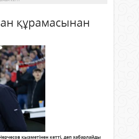
тан құрамасынан
ерчесов қызметінен кетті, деп хабарлайды