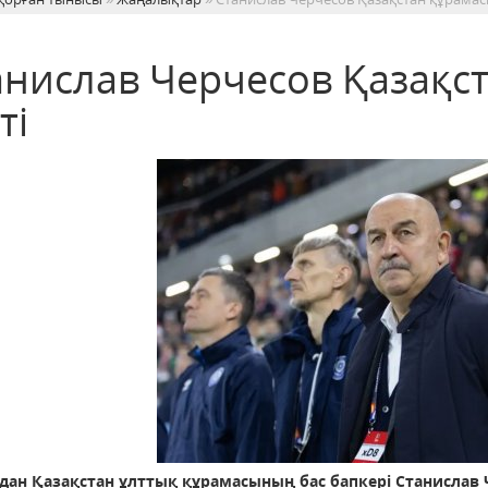
анислав Черчесов Қазақс
ті
дан Қазақстан ұлттық құрамасының бас бапкері Станислав Ч