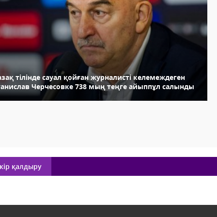
зақ тілінде сауал қойған журналисті келемеждеген
танислав Черчесовке 738 мың теңге айыппұл салынды
кір қалдыру