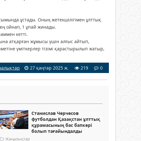
сымында ұстады. Оның жетекшілігімен ұлттық
ең ойнап, 1 ұпай жинады.
аммен кетті.
на атқарған жұмысы үшін алғыс айтып,
зметіне үміткерлер тізімі қарастырылып жатыр,
ңалықтар
27 қаңтар 2025 ж.
219
0
Станислав Черчесов
футболдан Қазақстан ұлттық
құрамасының бас бапкері
болып тағайындалды
Жаңалықтар