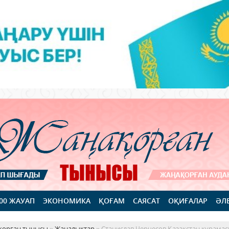
100 ЖАУАП
ЭКОНОМИКА
ҚОҒАМ
САЯСАТ
ОҚИҒАЛАР
ӘЛ
қорған тынысы
»
Жаңалықтар
» Станислав Черчесов Қазақстан құрамас