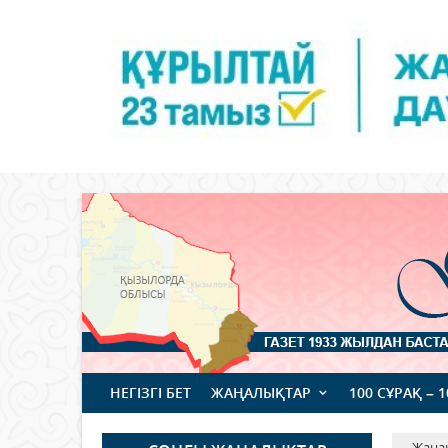
НЕГІЗГІ БЕТ
ЖАҢАЛЫҚТАР
100 СҰРАҚ – 
Жаңа