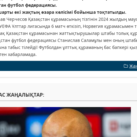
тан футбол федерациясы.
шарты екі жақтың өзара келісімі бойынша тоқтатылды.
ав Черчесов Қазақстан құрамасының тізгінін 2024 жылдың мау
УЕФА Ұлттар лигасында 6 матч өткізіп, Норвегия құрамасымен т
ақ Қазақстан құрамасынан жаттықтырушылар штабы толық құр
стан футбол федерациясы Станислав Саламұлы мен оның штабы
на табыс тілейді! Футболдан ұлттық құраманың бас бапкері қы
ген хабарламада.
Жа
АС ЖАҢАЛЫҚТАР: