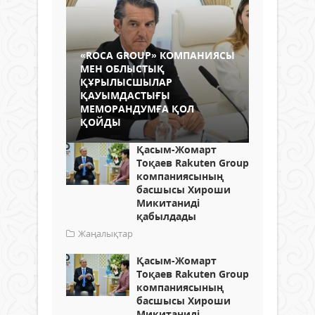
«ROCA GROUP» КОМПАНИЯСЫ
МЕН ОБЛЫСТЫҚ
ҚҰРЫЛЫСШЫЛАР
ҚАУЫМДАСТЫҒЫ
МЕМОРАНДУМҒА ҚОЛ
ҚОЙДЫ
Қасым-Жомарт
Тоқаев Rakuten Group
компаниясының
басшысы Хироши
Микитаниді
қабылдады
Жаңалықтар
Қасым-Жомарт
Тоқаев Rakuten Group
компаниясының
басшысы Хироши
Микитаниді