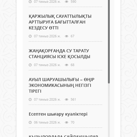
07 тамыз 2026 ж.
590
ҚАРЖЫЛЫҚ САУАТТЫЛЫҚТЫ
АРТТЫРУҒА БАҒЫТТАЛҒАН
КЕЗДЕСУ ӨТТІ
07 тамыз 2026 ж.
67
ЖАҢАҚОРҒАНДА СУ ТАРАТУ
СТАНЦИЯСЫ ІСКЕ ҚОСЫЛДЫ
07 тамыз 2026 ж.
68
АУЫЛ ШАРУАШЫЛЫҒЫ – ӨҢІР
ЭКОНОМИКАСЫНЫҢ НЕГІЗГІ
ТІРЕГІ
07 тамыз 2026 ж.
561
Есептен шығару куәліктері
06 тамыз 2026 ж.
70
ҚЫЗЫЛОРДАДА САЙЛАУШЫЛАР