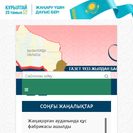
СОҢҒЫ ЖАҢАЛЫҚТАР
Жаңақорған ауданында құс
фабрикасы ашылды