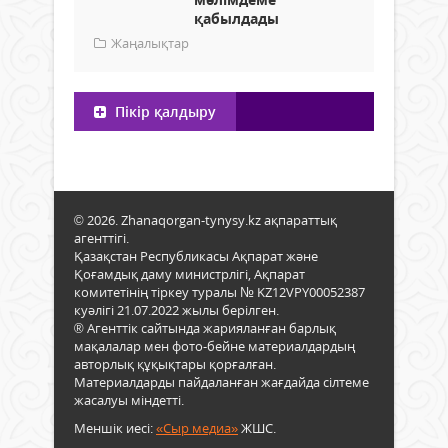
қабылдады
Жаңалықтар
Пікір қалдыру
© 2026. Zhanaqorgan-tynysy.kz ақпараттық
агенттігі.
Қазақстан Республикасы Ақпарат және
Қоғамдық даму министрлігі, Ақпарат
комитетінің тіркеу туралы № KZ12VPY00052387
куәлігі 21.07.2022 жылы берілген.
® Агенттік сайтында жарияланған барлық
мақалалар мен фото-бейне материалдардың
авторлық құқықтары қорғалған.
Материалдарды пайдаланған жағдайда сілтеме
жасалуы міндетті.
Меншік иесі:
«Сыр медиа»
ЖШС.