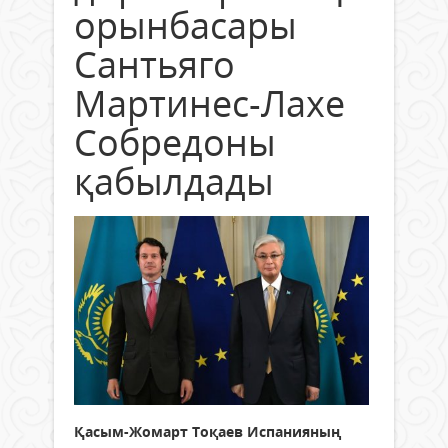
орынбасары
Сантьяго
Мартинес-Лахе
Собредоны
қабылдады
Қасым-Жомарт Тоқаев Испанияның