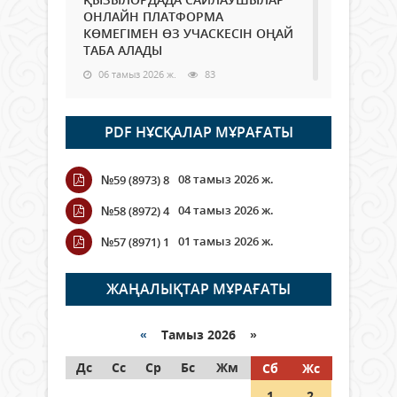
ОНЛАЙН ПЛАТФОРМА
КӨМЕГІМЕН ӨЗ УЧАСКЕСІН ОҢАЙ
ТАБА АЛАДЫ
06 тамыз 2026 ж.
83
Open Air: Қызылорда облысы
PDF НҰСҚАЛАР МҰРАҒАТЫ
полиция департаменті 20
мыңнан астам көрерменнің
қауіпсіздігін қамтамасыз етті
08 тамыз 2026 ж.
№59 (8973) 8
06 тамыз 2026 ж.
91
04 тамыз 2026 ж.
№58 (8972) 4
Wi-Fi ҚАБЫРҒА АРҚЫЛЫ ҚАЛАЙ
01 тамыз 2026 ж.
№57 (8971) 1
ӨТЕДІ?
06 тамыз 2026 ж.
259
ЖАҢАЛЫҚТАР МҰРАҒАТЫ
Как могут проголосовать
граждане Казахстана,
«
Тамыз 2026 »
находящиеся за рубежом?
Дс
Сс
Ср
Бс
Жм
Сб
Жс
05 тамыз 2026 ж.
141
1
2