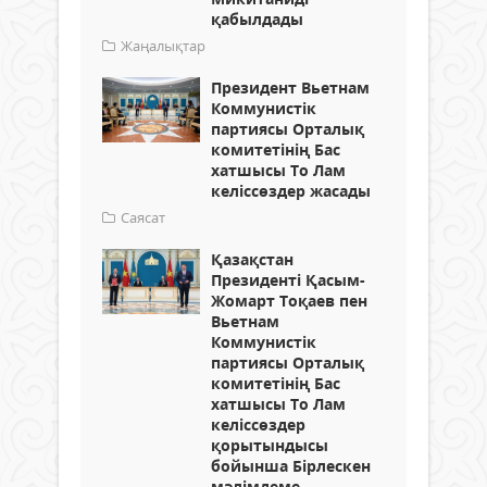
қабылдады
Жаңалықтар
Президент Вьетнам
Коммунистік
партиясы Орталық
комитетінің Бас
хатшысы То Лам
келіссөздер жасады
Саясат
Қазақстан
Президенті Қасым-
Жомарт Тоқаев пен
Вьетнам
Коммунистік
партиясы Орталық
комитетінің Бас
хатшысы То Лам
келіссөздер
қорытындысы
бойынша Бірлескен
мәлімдеме