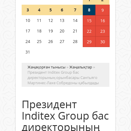
Шетелде жүрген Қазақстан
3
4
5
6
7
8
9
азаматтары қалай дауыс бере
алады?
10
11
12
13
14
15
16
05 тамыз 2026 ж.
151
17
18
19
20
21
22
23
24
25
26
27
28
29
30
31
Жаңақорған тынысы
»
Жаңалықтар
»
Президент Inditex Group бас
директорының орынбасары Сантьяго
Мартинес-Лахе Собредоны қабылдады
Президент
Inditex Group бас
директорының