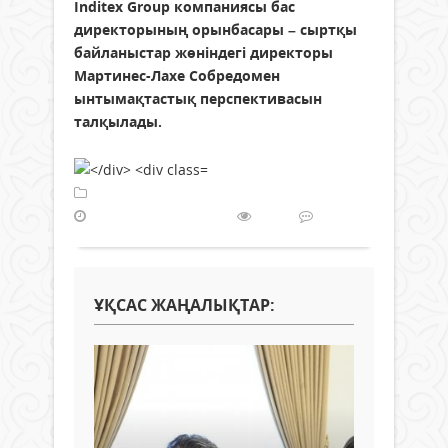
Inditex Group компаниясы бас
директорының орынбасары – сыртқы
байланыстар жөніндегі директоры
Мартинес-Лахе Собредомен
ынтымақтастық перспективасын
талқылады.
Жаңалықтар
24 маусым 2026 ж.
128
0
ҰҚСАС ЖАҢАЛЫҚТАР: