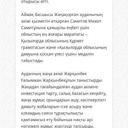
отырысы өтті.
Аймақ басшысы Жаңақорған ауданының
әкімі қызметін атқарған Самитов Мажит
Самитұлына қажырлы еңбегі үшін
облыстың ең жоғары марапаты –
Қызылорда облысының Құрмет
грамотасын және «Қызылорда облысының
дамуына қосқан үлесі үшін» медалін
табыстады.
Ауданның жаңа әкімі Жарқынбек
Ғалымжан Жарқынбекұлын таныстырды.
Жаңадан тағайындалған аудан әкіміне
инвестиция тарту, салық базасын кеңейту,
жаңа жұмыс орындарын ашу, кәсіпкерлікті
дамыту жобаларын іске асыру және
қоғамдық-саяси тұрақтылықты
қамтамасыз ету бойынша нақты әрі
нәтижелі жұмыс жүргізуді тапсырды.