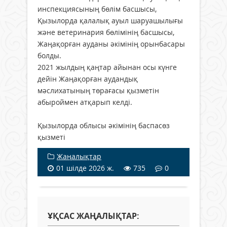
инспекциясының бөлім басшысы,
Қызылорда қалалық ауыл шаруашылығы
және ветеринария бөлімінің басшысы,
Жаңақорған ауданы әкімінің орынбасары
болды.
2021 жылдың қаңтар айынан осы күнге
дейін Жаңақорған аудандық
мәслихатының төрағасы қызметін
абыроймен атқарып келді.
Қызылорда облысы әкімінің баспасөз
қызметі
Жаңалықтар
01 шілде 2026 ж.
735
0
ҰҚСАС ЖАҢАЛЫҚТАР: