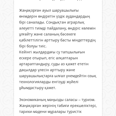
Жаңақорған ауыл шаруашылығы
өнімдерін өндіретін үздік аудандардың
бірі саналады. Сондықтан аграрлық
әлеуетті тиімді пайдалану, өндіріс көлемін
ұлғайту және саланың бәсекеге
қабілеттілігін арттыру басты міндеттердің
бірі болуы тиіс.
Кейінгі жылдардағы су тапшылығын
ескере отырып, егіс алқаптарын
әртараптандыру, суды аз қажет ететін
дақылдар үлесін арттыру және
шаруашылықтарға ылғал үнемдейтін озық
технологияларды енгізуді жүйелі
ұйымдастыру қажет.
Экономиканың маңызды саласы – туризм.
Жаңақорған жерінің табиғи ерекшеліктері,
тарихи-мәдени мұралары туристік