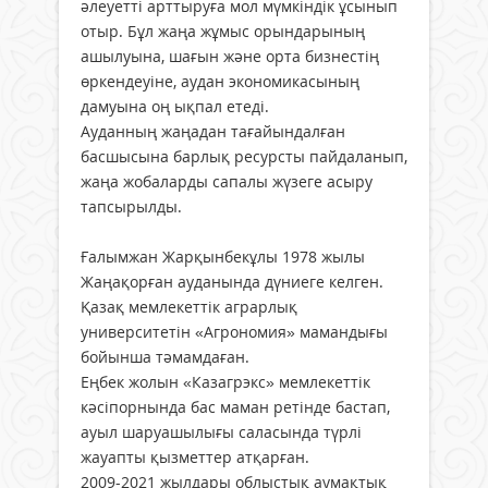
әлеуетті арттыруға мол мүмкіндік ұсынып
отыр. Бұл жаңа жұмыс орындарының
ашылуына, шағын және орта бизнестің
өркендеуіне, аудан экономикасының
дамуына оң ықпал етеді.
Ауданның жаңадан тағайындалған
басшысына барлық ресурсты пайдаланып,
жаңа жобаларды сапалы жүзеге асыру
тапсырылды.
Ғалымжан Жарқынбекұлы 1978 жылы
Жаңақорған ауданында дүниеге келген.
Қазақ мемлекеттік аграрлық
университетін «Агрономия» мамандығы
бойынша тәмамдаған.
Еңбек жолын «Казагрэкс» мемлекеттік
кәсіпорнында бас маман ретінде бастап,
ауыл шаруашылығы саласында түрлі
жауапты қызметтер атқарған.
2009-2021 жылдары облыстық аумақтық