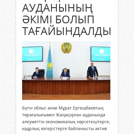
АУДАНЫНЫҢ
ӘКІМІ БОЛЫП
ТАҒАЙЫНДАЛДЫ
Бүгін облыс әкімі Мұрат Ергешбаевтың
төрағалығымен Жаңақорған ауданында
әлеуметтік-экономикалық көрсеткіштерге,
кадрлық өзгерістерге байланысты актив