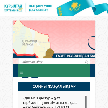
СОҢҒЫ ЖАҢАЛЫҚТАР
«Дін мен дәстүр – ұлт
тәрбиесінің негізі» атты мақала
жазу байқауының ЕРЕЖЕСІ