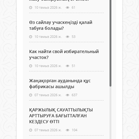
10 тамыз 2026 ж.
61
Өз сайлау учаскеңізді қалай
табуға болады?
10 тамыз 2026 ж.
53
Как найти свой избирательный
участок?
10 тамыз 2026 ж.
51
Жаңақорған ауданында құс
фабрикасы ашылды
07 тамыз 2026 ж.
637
ҚАРЖЫЛЫҚ САУАТТЫЛЫҚТЫ
АРТТЫРУҒА БАҒЫТТАЛҒАН
КЕЗДЕСУ ӨТТІ
07 тамыз 2026 ж.
104