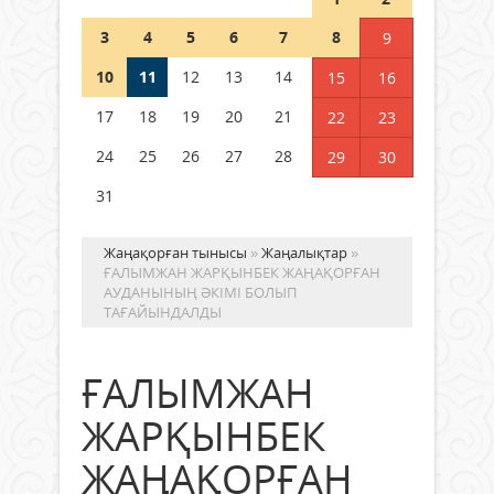
полиция департаменті 20
мыңнан астам көрерменнің
3
4
5
6
7
8
9
қауіпсіздігін қамтамасыз етті
10
11
12
13
14
06 тамыз 2026 ж.
155
15
16
17
18
19
20
21
22
23
24
25
26
27
28
29
30
31
Жаңақорған тынысы
»
Жаңалықтар
»
ҒАЛЫМЖАН ЖАРҚЫНБЕК ЖАҢАҚОРҒАН
АУДАНЫНЫҢ ӘКІМІ БОЛЫП
ТАҒАЙЫНДАЛДЫ
ҒАЛЫМЖАН
ЖАРҚЫНБЕК
ЖАҢАҚОРҒАН