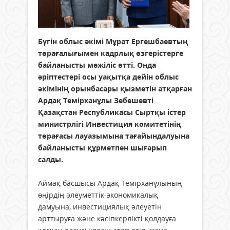
Бүгін облыс әкімі Мұрат Ергешбаевтың
төрағалығымен кадрлық өзгерістерге
байланысты мәжіліс өтті. Онда
әріптестері осы уақытқа дейін облыс
әкімінің орынбасары қызметін атқарған
Ардақ Темірханұлы Зебешевті
Қазақстан Республикасы Сыртқы істер
министрлігі Инвестиция комитетінің
төрағасы лауазымына тағайындалуына
байланысты құрметпен шығарып
салды.
Аймақ басшысы Ардақ Темірханұлының
өңірдің әлеуметтік-экономикалық
дамуына, инвестициялық әлеуетін
арттыруға және кәсіпкерлікті қолдауға