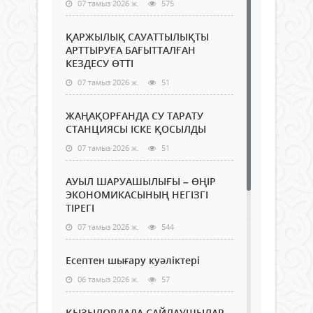
07 тамыз 2026 ж.
575
ҚАРЖЫЛЫҚ САУАТТЫЛЫҚТЫ
АРТТЫРУҒА БАҒЫТТАЛҒАН
КЕЗДЕСУ ӨТТІ
07 тамыз 2026 ж.
51
ЖАҢАҚОРҒАНДА СУ ТАРАТУ
СТАНЦИЯСЫ ІСКЕ ҚОСЫЛДЫ
07 тамыз 2026 ж.
51
АУЫЛ ШАРУАШЫЛЫҒЫ – ӨҢІР
ЭКОНОМИКАСЫНЫҢ НЕГІЗГІ
ТІРЕГІ
07 тамыз 2026 ж.
544
Есептен шығару куәліктері
06 тамыз 2026 ж.
57
ҚЫЗЫЛОРДАДА САЙЛАУШЫЛАР