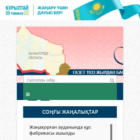
СОҢҒЫ ЖАҢАЛЫҚТАР
Жаңақорған ауданында құс
фабрикасы ашылды