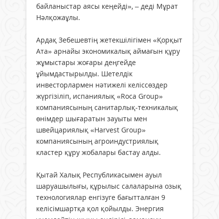
байланыстар аясы кеңейді», – деді Мұрат
Нәлқожаұлы.
Ардақ Зебешевтің жетекшілігімен «Қорқыт
Ата» арнайы экономикалық аймағын құру
жұмыстары жоғары деңгейде
ұйымдастырылды. Шетелдік
инвесторлармен нәтижелі келіссөздер
жүргізіліп, испаниялық «Roca Group»
компаниясының санитарлық-техникалық
өнімдер шығаратын зауыты мен
швейцариялық «Harvest Group»
компаниясының агроиндустриялық
кластер құру жобалары бастау алды.
Қытай Халық Республикасымен ауыл
шаруашылығы, құрылыс салаларына озық
технологиялар енгізуге бағытталған 9
келісімшартқа қол қойылды. Энергия