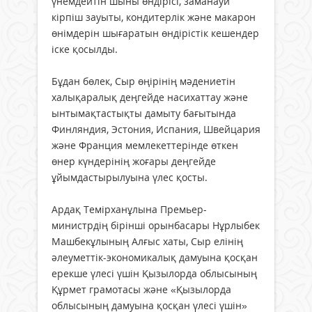
үнемдейтін шыны өндірісі, заманауи
кірпіш зауыты, кондитерлік және макарон
өнімдерін шығаратын өндірістік кешендер
іске қосылды.
Бұдан бөлек, Сыр өңірінің мәдениетін
халықаралық деңгейде насихаттау және
ынтымақтастықты дамыту бағытында
Финляндия, Эстония, Испания, Швейцария
және Франция мемлекеттерінде өткен
өнер күндерінің жоғары деңгейде
ұйымдастырылуына үлес қосты.
Ардақ Темірханұлына Премьер-
министрдің бірінші орынбасары Нұрлыбек
Машбекұлының Алғыс хаты, Сыр елінің
әлеуметтік-экономикалық дамуына қосқан
ерекше үлесі үшін Қызылорда облысының
Құрмет грамотасы және «Қызылорда
облысының дамуына қосқан үлесі үшін»