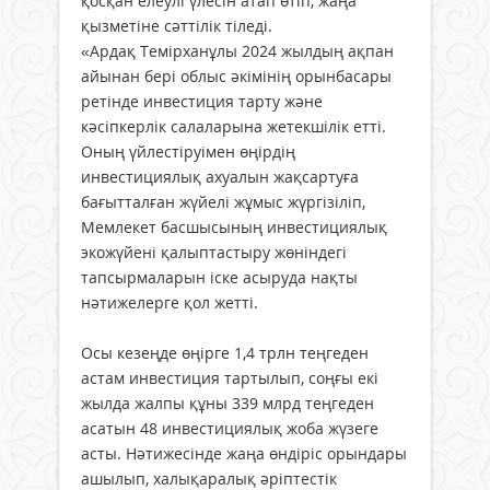
қосқан елеулі үлесін атап өтіп, жаңа
қызметіне сәттілік тіледі.
«Ардақ Темірханұлы 2024 жылдың ақпан
айынан бері облыс әкімінің орынбасары
ретінде инвестиция тарту және
кәсіпкерлік салаларына жетекшілік етті.
Оның үйлестіруімен өңірдің
инвестициялық ахуалын жақсартуға
бағытталған жүйелі жұмыс жүргізіліп,
Мемлекет басшысының инвестициялық
экожүйені қалыптастыру жөніндегі
тапсырмаларын іске асыруда нақты
нәтижелерге қол жетті.
Осы кезеңде өңірге 1,4 трлн теңгеден
астам инвестиция тартылып, соңғы екі
жылда жалпы құны 339 млрд теңгеден
асатын 48 инвестициялық жоба жүзеге
асты. Нәтижесінде жаңа өндіріс орындары
ашылып, халықаралық әріптестік