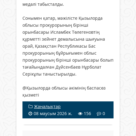
медалі табысталды.
Сонымен қатар, мәжілісте Қызылорда
облысы прокурорының бірінші
орынбасары Исламбек Төлегеновтің
құрметті зейнет демалысына шығуына
орай, Қазақстан Республикасы Бас
прокурорының бұйрығымен облыс
прокурорының бірінші орынбасары болып
тағайындалған Дүйсенбаев Нұрболат
Серікұлы таныстырылды.
@Қызылорда облысы әкімінің баспасөз
қызметі
Жаңалықтар
08 маусым 2026 ж.
156
0