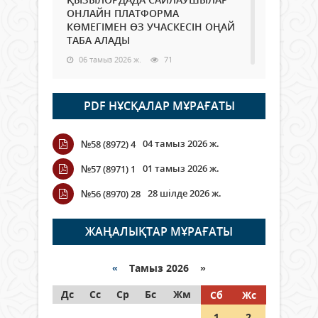
ОНЛАЙН ПЛАТФОРМА
КӨМЕГІМЕН ӨЗ УЧАСКЕСІН ОҢАЙ
ТАБА АЛАДЫ
06 тамыз 2026 ж.
71
Open Air: Қызылорда облысы
PDF НҰСҚАЛАР МҰРАҒАТЫ
полиция департаменті 20
мыңнан астам көрерменнің
қауіпсіздігін қамтамасыз етті
04 тамыз 2026 ж.
№58 (8972) 4
06 тамыз 2026 ж.
81
01 тамыз 2026 ж.
№57 (8971) 1
Wi-Fi ҚАБЫРҒА АРҚЫЛЫ ҚАЛАЙ
28 шілде 2026 ж.
№56 (8970) 28
ӨТЕДІ?
06 тамыз 2026 ж.
252
ЖАҢАЛЫҚТАР МҰРАҒАТЫ
Как могут проголосовать
граждане Казахстана,
«
Тамыз 2026 »
находящиеся за рубежом?
Дс
Сс
Ср
Бс
Жм
Сб
Жс
05 тамыз 2026 ж.
131
1
2