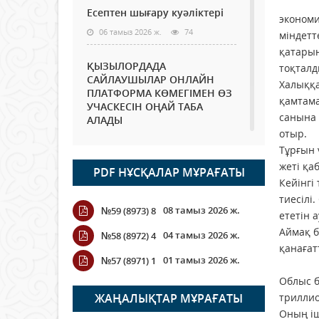
Есептен шығару куәліктері
экономи
06 тамыз 2026 ж.
74
міндетт
қатарын
ҚЫЗЫЛОРДАДА
тоқталд
САЙЛАУШЫЛАР ОНЛАЙН
Халыққа
ПЛАТФОРМА КӨМЕГІМЕН ӨЗ
қамтама
УЧАСКЕСІН ОҢАЙ ТАБА
санына 
АЛАДЫ
отыр.
06 тамыз 2026 ж.
87
Тұрғын 
жеті қа
PDF НҰСҚАЛАР МҰРАҒАТЫ
Open Air: Қызылорда
Кейінгі
облысы полиция
тиесілі
департаменті 20 мыңнан
08 тамыз 2026 ж.
№59 (8973) 8
астам көрерменнің
ететін 
қауіпсіздігін қамтамасыз етті
Аймақ б
04 тамыз 2026 ж.
№58 (8972) 4
06 тамыз 2026 ж.
97
қанағат
01 тамыз 2026 ж.
№57 (8971) 1
ИН
Wi-Fi ҚАБЫРҒА АРҚЫЛЫ
Облыс б
ҚАЛАЙ ӨТЕДІ?
ЖАҢАЛЫҚТАР МҰРАҒАТЫ
триллио
Оның іш
06 тамыз 2026 ж.
265