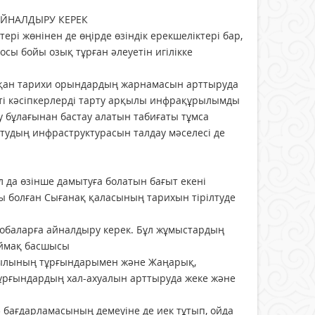
НАЛДЫРУ КЕРЕК
рі жөнінен де өңірде өзіндік ерекшеліктері бар,
осы бойы озық тұрған әлеуетін игілікке
жатқан тарихи орындардың жарнамасын арттыруда
ті кәсіпкерлерді тарту арқылы инфрақұрылымды
ау бұлағынан бастау алатын табиғаты тұмса
тудың инфраструктурасын талдау мәселесі де
да өзінше дамытуға болатын бағыт екені
сы болған Сығанақ қаласының тарихын тірілтуде
жобаларға айналдыру керек. Бұл жұмыстардың
 аймақ басшысы
уылының тұрғындарымен және Жаңарық,
тұрғындардың хал-ахуалын арттыруда жеке және
» бағдарламасының демеуіне де иек тұтып, ойда