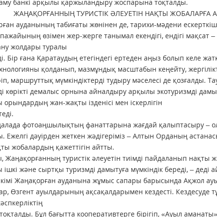
аму банкі арқылы қаржыландыру жоспарына тоқталды.
ОРҒАННЫҢ ТУРИСТІК ӘЛЕУЕТІН НАҚТЫ ЖОБАЛАРҒА АЙ
ған ауданының табиғаты жөнінен де, тарихи-мәдени ескерткіште
ипажайының өзімен жер-жерге танымал екендігі, ендігі мақсат – 
ану жолдары туралы
ді. Бір ғана Қаратаудың етегіндегі ертеден аңыз болып келе 
хнологияны қолданып, мазмұндық масштабын кеңейту, жергілік
ріп, маршруттық мүмкіндіктерді тудыру мәселесі де қозғалды. Т
і көрікті демалыс орнына айналдыру арқылы экотуризмді дамы
 орындардың жан-жақты ізденісі мен іскерлігін
еді.
алада фотоаңшылықтың фанаттарына жағдай қалыптасыру – ол 
. Ежелгі дәуірден жеткен жәдігеріміз – Алтын Орданың астана
ты жобалардың қажеттігін айтты.
, Жаңақорғанның туристік әлеуетін тиімді пайдаланып нақты 
 ішкі және сыртқы туризмді дамытуға мүмкіндік береді, – деді
әкімі Жаңақорған ауданына жұмыс сапары барысында Ақжол а
ар, Өзгент ауылдарының ақсақалдарымен кездесті. Кездесуде 
әспкерліктің
 тоқталды. Бұл бағытта кооперативтерге бірігіп, «Ауыл аманаты