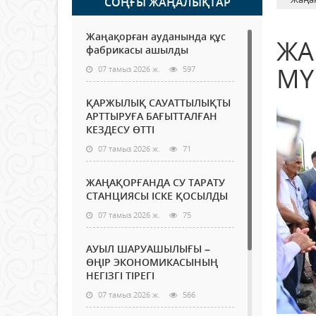
СОҢҒЫ ЖАҢАЛЫҚТАР
Жаңақорған ауданында құс
ЖА
фабрикасы ашылды
МҮ
07 тамыз 2026 ж.
597
ҚАРЖЫЛЫҚ САУАТТЫЛЫҚТЫ
АРТТЫРУҒА БАҒЫТТАЛҒАН
КЕЗДЕСУ ӨТТІ
07 тамыз 2026 ж.
71
ЖАҢАҚОРҒАНДА СУ ТАРАТУ
СТАНЦИЯСЫ ІСКЕ ҚОСЫЛДЫ
07 тамыз 2026 ж.
75
АУЫЛ ШАРУАШЫЛЫҒЫ –
ӨҢІР ЭКОНОМИКАСЫНЫҢ
НЕГІЗГІ ТІРЕГІ
07 тамыз 2026 ж.
566