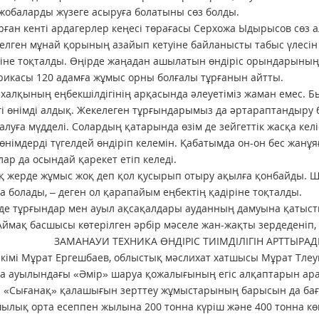
жобаларды жүзеге асыруға болатыны сөз болды.
ған кенті ардагерлер кеңесі төрағасы Серхожа Ыдырысов сөз ал
елген мұнай қорының азайып кетуіне байланысты табыс үлесін
іне тоқталды. Өңірде жаңадан ашылатын өндіріс орындарының
рикасы 120 адамға жұмыс орны болғалы тұрғанын айтты.
 халқының еңбекшілдігінің арқасында әлеуетіміз жаман емес.
і өнімді алдық. Жекелеген тұрғындарымыз да әртараптандыру б
 алуға мүдделі. Солардың қатарында өзім де зейгеттік жасқа к
к өнімдерді түгелдей өндіріп келемін. Қабатымда он-он бес жа
олар да осындай қарекет етіп келеді.
 жерде жұмыс жоқ деп қол қусырып отыру ақылға қонбайды. 
а болады, – деген ол қарапайым еңбектің қадіріне тоқталды.
де тұрғындар мен ауыл ақсақалдары ауданның дамуына қатыст
Аймақ басшысы көтерілген әрбір мәселе жан-жақты зердеденіп,
АУИ ТЕХНИКА ӨНДІРІС ТИІМДІЛІГІН АРТТЫРАД
кімі Мұрат Ергешбаев, облыстық мәслихат хатшысы Мұрат Тл
а ауылындағы «Әмір» шаруа қожалығының егіс алқаптарын ара
а «Сығанақ» қалашығын зерттеу жұмыстарының барысын да ба
лық орта есеппен жылына 200 тонна күріш және 400 тонна көкө