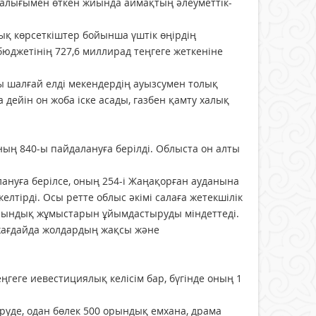
ғалығымен өткен жиында аймақтың әлеуметтік-
ық көрсеткіштер бойынша үштік өңірдің
бюджетінің 727,6 миллирад теңгеге жеткеніне
ы шалғай елді мекендердің ауызсумен толық
дейін он жоба іске асады, газбен қамту халық
ың 840-ы пайдалануға берілді. Облыста он алты
лануға берілсе, оның 254-і Жаңақорған ауданына
елтірді. Осы ретте облыс әкімі салаға жетекшілік
айындық жұмыстарын ұйымдастыруды міндеттеді.
 жағдайда жолдардың жақсы және
геге иевестициялық келісім бар, бүгінде оның 1
уде, одан бөлек 500 орындық емхана, драма