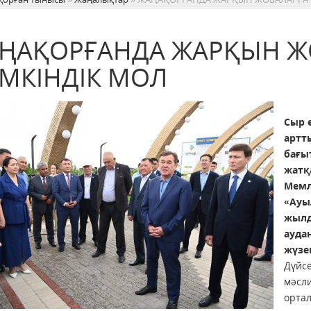
ҢАҚОРҒАНДА ЖАРҚЫН Ж
МКІНДІК МОЛ
Сыр 
артт
бағы
жатқ
Мемл
«Ауы
жылд
ауда
жүзе
Дүйсе
мәсли
ортал