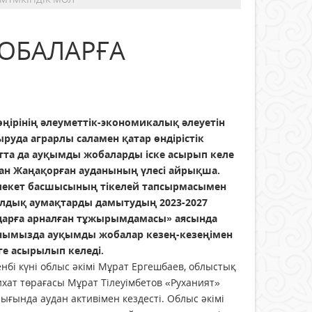
ОБАЛАРҒА
өңірінің әлеуметтік-экономикалық әлеуетін
ыруда аграрлы саламен қатар өндірістік
тта да ауқымды жобаларды іске асырып келе
ан Жаңақорған ауданының үлесі айрықша.
екет басшысының тікелей тапсырмасымен
лдық аумақтарды дамытудың 2023-2027
арға арналған тұжырымдамасы» аясында
нымызда ауқымды жобалар кезең-кезеңімен
ге асырылып келеді.
нбі күні облыс әкімі Мұрат Ергешбаев, облыстық
хат төрағасы Мұрат Тілеуімбетов «Руханият»
ығында аудан активімен кездесті. Облыс әкімі