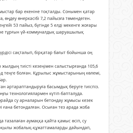
ыстар бар екеніне тоқталды. Сонымен қатар
, өңдеу өнеркәсібі 7,2 пайызға төмендеген.
ейі 53 пайыз, бүгінде 5 елді мекенге жоғары
және тұрғын үй-коммуналдық шаруашылық
үрдісі сақталып, бірқатар бағыт бойынша оң
 жылдың тиісті кезеңімен салыстырғанда 105,6
лрд теңге болған. Құрылыс жұмыстарының көлемі,
бар.
қтан әртараптандыруға басымдық беруге тиіспіз.
соңғы технологиялармен күтіп-бапталуда.
орайда су арналарын бетондау жұмысы кезек
 ғана бетондалған. Осыған тез арада жоба
 тазалаған аумаққа қайта қамыс өсіп, су
 арқылы жобалық-құжаттамаларды дайындап,