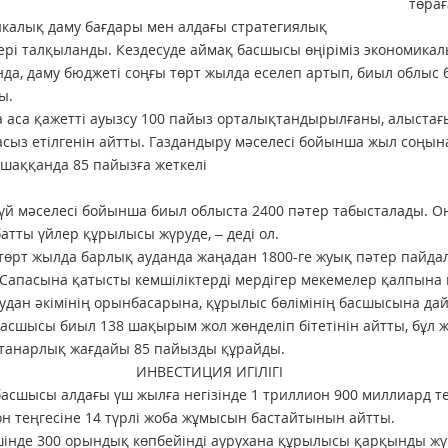
төра
калық даму бағдары мен алдағы стратегиялық
ері талқыланды. Кездесуде аймақ басшысы өңіріміз экономикал
да, даму бюджеті соңғы төрт жылда еселеп артып, биыл облыс 
ы.
 аса қажетті ауызсу 100 пайыз орталықтандырылғаны, алыстағ
сыз етілгенін айтты. Газдандыру мәселесі бойынша жыл соңына 
шаққанда 85 пайызға жеткелі
үй мәселесі бойынша биыл облыста 2400 пәтер табысталады. Он
батты үйлер құрылысы жүруде, – деді ол.
 төрт жылда барлық ауданда жаңадан 1800-ге жуық пәтер пайда
. Сапасына қатысты кемшіліктерді мердігер мекемелер қалпына к
аудан әкімінің орынбасарына, құрылыс бөлімінің басшысына д
асшысы биыл 138 шақырым жол жөнделіп бітетінін айтты, бұл
танарлық жағдайы 85 пайызды құрайды.
ВЕСТИЦИЯ ИГІЛІГІ
асшысы алдағы үш жылға негізінде 1 триллион 900 миллиард тең
н теңгесіне 14 түрлі жоба жұмысын бастайтынын айтты.
інде 300 орындық көпбейінді аурухана құрылысы қарқынды жүр