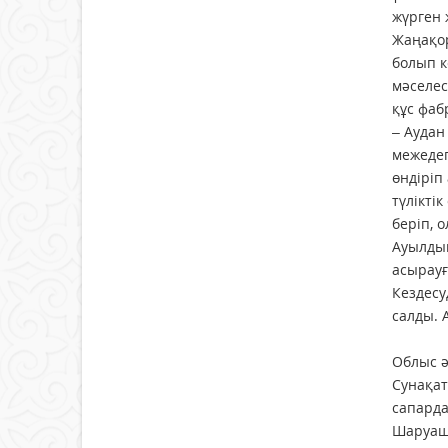
жүрген 
Жаңақор
болып к
мәселес
құс фаб
– Аудан
межедег
өндіріп
түлікті
беріп, 
Ауылдық
асырауғ
Кездесу
салды. 
ЗАМАН
Облыс ә
Сунақат
сапард
Шаруашы