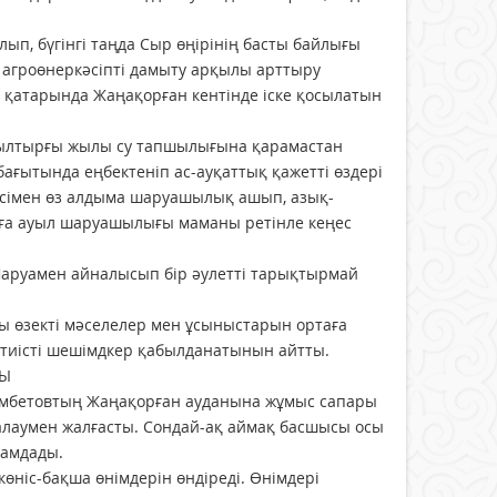
ып, бүгінгі таңда Сыр өңірінің басты байлығы
 агроөнеркәсіпті дамыту арқылы арттыру
 қатарында Жаңақорған кентінде іске қосылатын
 Былтырғы жылы су тапшылығына қарамастан
ағытында еңбектеніп ас-ауқаттық қажетті өздері
елісімен өз алдыма шаруашылық ашып, азық-
нұяға ауыл шаруашылығы маманы ретінле кеңес
Шаруамен айналысып бір әулетті тарықтырмай
ы өзекті мәселелер мен ұсыныстарын ортаға
 тиісті шешімдкер қабылданатынын айтты.
Ы
еумбетовтың Жаңақорған ауданына жұмыс сапары
лаумен жалғасты. Сондай-ақ аймақ басшысы осы
ғамдады.
ніс-бақша өнімдерін өндіреді. Өнімдері