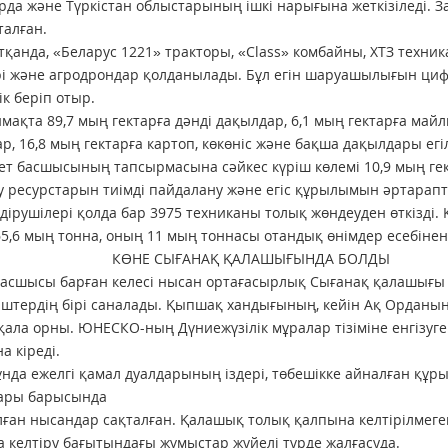
да және Түркістан облыстарының ішкі нарығына жеткізіледі. 
алған.
тқанда, «Беларус 1221» тракторы, «Class» комбайны, ХТЗ техника
рі және агродрондар қолданылады. Бұл егін шаруашылығын цифр
ік беріп отыр.
мақта 89,7 мың гектарға дәнді дақылдар, 6,1 мың гектарға май
р, 16,8 мың гектарға картоп, көкөніс және бақша дақылдары егіл
т басшысының тапсырмасына сәйкес күріш көлемі 10,9 мың гек
у ресурстарын тиімді пайдалану және егіс құрылымын әртара
дірушілері қолда бар 3975 техниканы толық жөндеуден өткізд
65,6 мың тонна, оның 11 мың тоннасы отандық өнімдер есебінен
Е СЫҒАНАҚ ҚАЛАШЫҒЫНДА БОЛДЫ
асшысы барған келесі нысан ортағасырлық Сығанақ қалашығы 
іштердің бірі саналады. Қыпшақ хандығының, кейін Ақ Орданы
қала орны. ЮНЕСКО-ның Дүниежүзілік мұралар тізіміне енгізуг
а кіреді.
ұнда ежелгі қамал дуалдарының іздері, төбешікке айналған құ
ары барысында
ған нысандар сақталған. Қалашық толық қалпына келтірілмегені
 келтіру бағытындағы жұмыстар жүйелі түрде жалғасуда.