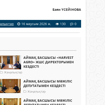
Баян ҮСЕЙІНОВА
алықтар
16 маусым 2026 ж.
130
0
АЙМАҚ БАСШЫСЫ «HARVEST
AGRO» ЖШС ДИРЕКТОРЫМЕН
КЕЗДЕСТІ
Жаңалықтар
АЙМАҚ БАСШЫСЫ МӘЖІЛІС
ДЕПУТАТЫМЕН КЕЗДЕСТІ
Жаңалықтар
АЙМАҚ БАСШЫСЫ МӘЖІЛІС
ДЕПУТАТЫМЕН КЕЗДЕСТІ