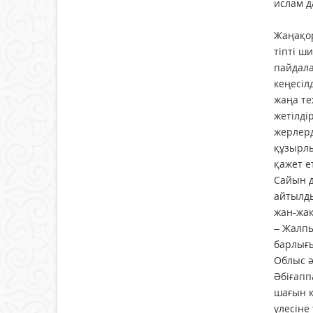
ислам д
ЖАҢАҚ
Жаңақор
тіпті ш
пайдал
кеңесіл
жаңа те
жетілді
жерлерд
құзырлы
қажет ет
Сайын д
айтылды
жан-жақ
– Жалпы
барлығы
Облыс 
Әбіғапп
шағын к
үлесіне