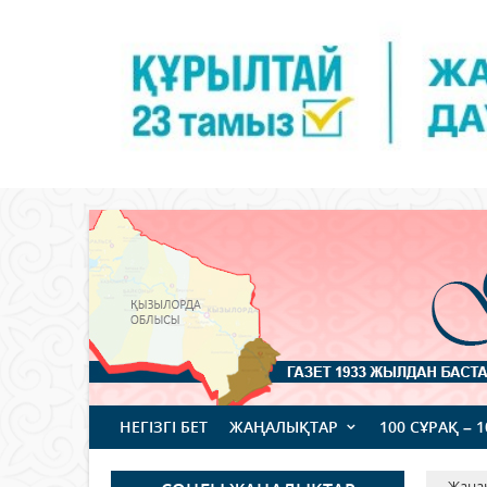
НЕГІЗГІ БЕТ
ЖАҢАЛЫҚТАР
100 СҰРАҚ – 
Жаңа