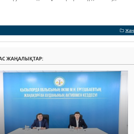
Жаң
АС ЖАҢАЛЫҚТАР: