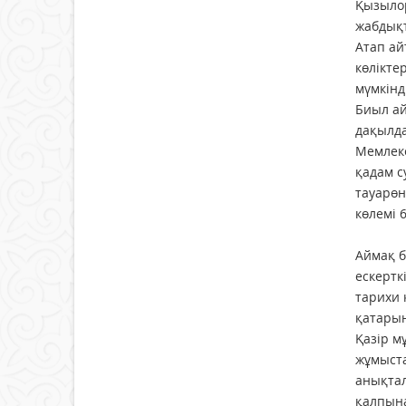
Қызылор
жабдықт
Атап ай
көлікте
мүмкінд
Биыл ай
дақылда
Мемлеке
қадам с
тауарөн
көлемі 
КӨН
Аймақ б
ескертк
тарихи 
қатарын
Қазір м
жұмыст
анықтал
қалпына