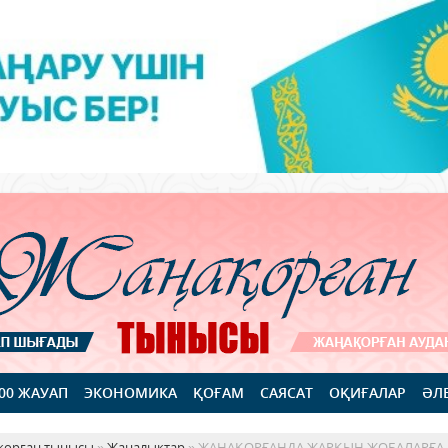
100 ЖАУАП
ЭКОНОМИКА
ҚОҒАМ
САЯСАТ
ОҚИҒАЛАР
ӘЛ
қорған тынысы
»
Жаңалықтар
» ЖАҢАҚОРҒАНДА ЖАРҚЫН ЖОБАЛАРҒА