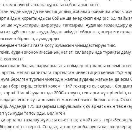
ен заманауи кітапхана құрылысы басталып кетті.
ған ауданында да инвестициялық жобалар бойынша жақсы жұм
өрт айдың қорытындысы бойынша өнеркәсіп өндірісі 5,5 пайызға
ынша жұмыстарды ширатуды тапсырды. Ауданда газдандыру деңг
 газ құбыры салынуда. Аудан әкімдігі облыстық энергетика 
асымен бірлесіп, ауылдарды
езеңімен табиғи газға қосу жұмысын ұйымдастыруы тиіс.
тейік, аудан экономикасының негізгі салаларында тұрақты даму 
е қол жетті.
рман және балық шаруашылығы өнімдерінің жалпы көлемі өткен
 артты. Негізгі капиталға тартылған инвестиция көлемі 25,3 м
нуға берілген тұрғын үйлердің жалпы ауданы жағынан да өсім 
лдан бері күріш егістігі көлемі 1147 гектарға қысқарды. Сонды
, көрші Шиелі ауданында 2000-ға жуық гектарға жүгері егіліп, 
ылдары егісте су тапшылығы мәселесі өзекті болып отыр. Осы 
ейді. Ауданда 175 шақырым шаруашылық су арнасының тек екеуі
п ұсынуды тапсырды. Бөлінген
қа арнаны тазалау жұмысы өз-өзін ақтамайтыны, төрт-бес жылда
 бітелетінін ескертті. Сондықтан жеке жобалаушы кәсіпкерлер