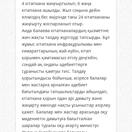
4 кітапхана жаңғыртылып, 6 жаңа
кітапхана ашылды. Жыл соңына дейін
еліміздің бес өңірінде тағы 24 кітапхананы
жаңғырту жоспарланып отыр.
Аида Балаева кітапханалардың қызметіне
жан-жақты талдау жүргізуді тапсырды. Бұл
жұмыс кітапхана инфрақұрылымы мен
ғимараттарының жай-күйін, кітап
қорымен қамтамасыз етілу деңгейін,
сондай-ақ ондағы әдебиеттерге
сұранысты қамтуы тиіс. Талдау
қорытындысы бойынша, әсіресе балалар
мен жастарға арналған әдебиет
бағытындағы тапшылықтарды айқындап,
кітапхана қорын одан әрі дамыту және
жаңарту жөнінде нақты ұсыныстар әзірлеу
қажет. Балалар мен жастар арасында оқу
мәдениетін дамытуға бағытталған
шаралар туралы оқу-ағарту министрі