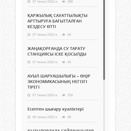
07 тамыз 2026 ж.
588
ҚАРЖЫЛЫҚ САУАТТЫЛЫҚТЫ
АРТТЫРУҒА БАҒЫТТАЛҒАН
КЕЗДЕСУ ӨТТІ
07 тамыз 2026 ж.
65
ЖАҢАҚОРҒАНДА СУ ТАРАТУ
СТАНЦИЯСЫ ІСКЕ ҚОСЫЛДЫ
07 тамыз 2026 ж.
65
АУЫЛ ШАРУАШЫЛЫҒЫ – ӨҢІР
ЭКОНОМИКАСЫНЫҢ НЕГІЗГІ
ТІРЕГІ
07 тамыз 2026 ж.
558
Есептен шығару куәліктері
06 тамыз 2026 ж.
68
ҚЫЗЫЛОРДАДА САЙЛАУШЫЛАР