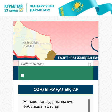
СОҢҒЫ ЖАҢАЛЫҚТАР
Жаңақорған ауданында құс
фабрикасы ашылды