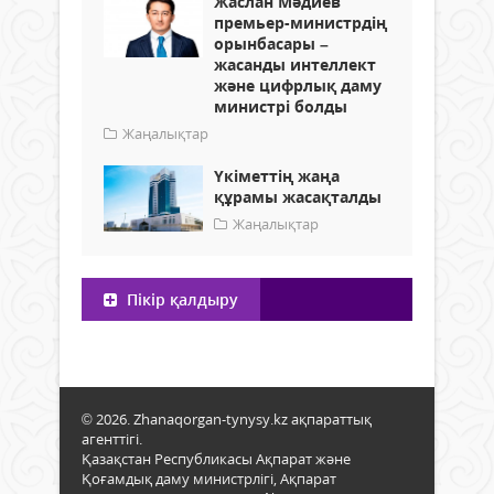
Жаслан Мәдиев
премьер-министрдің
орынбасары –
жасанды интеллект
және цифрлық даму
министрі болды
Жаңалықтар
Үкіметтің жаңа
құрамы жасақталды
Жаңалықтар
Пікір қалдыру
© 2026. Zhanaqorgan-tynysy.kz ақпараттық
агенттігі.
Қазақстан Республикасы Ақпарат және
Қоғамдық даму министрлігі, Ақпарат