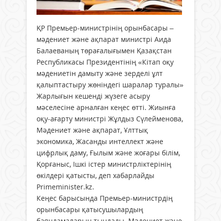
ҚР Премьер-министрінің орынбасары –
мәдениет және ақпарат министрі Аида
Балаеваның төрағалығымен Қазақстан
Республикасы Президентінің «Кітап оқу
мәдениетін дамыту және зерделі ұлт
қалыптастыру жөніндегі шаралар туралы»
Жарлығын кешенді жүзеге асыру
мәселесіне арналған кеңес өтті. Жиынға
оқу-ағарту министрі Жұлдыз Сүлейменова,
Мәдениет және ақпарат, Ұлттық
экономика, Жасанды интеллект және
цифрлық даму, Ғылым және жоғары білім,
Қорғаныс, Ішкі істер министрліктерінің
өкілдері қатысты, деп хабарлайды
Primeminister.kz.
Кеңес барысында Премьер-министрдің
орынбасары қатысушылардың
баяндамаларын тыңдады. Мәдениет және