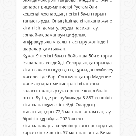
ақпарат вице-министрі Рустам Әли
кешенді жоспардың негізгі бағыттарын
таныстырды. Оның ішінде кітапхана және
кітап ісін дамыту, оқуды насихаттау,
сондай-ақ заманауи цифрлық
инфрақұрылым қалыптастыру жөніндегі
шаралар қамтылған.
Құжат 9 негізгі бағыт бойынша 50-ге тарта
іс-шараны көздейді. Солардың қатарында
кітап саласын құқықтық тұрғыдан жүйелеу
мәселесі де бар. Сонымен қатар Мәдениет
және ақпарат министрлігі кітапхана
саласын жаңғыртуға ерекше көңіл бөліп
отыр. Бүгінде республикада 3 887 көпшілік
кітапхана жұмыс істейді. Олардың
жиынтық қоры 72,5 млн-нан астам сақтау
бірлігін құрайды. 2025 жылы
кітапханаларға келушілер саны рекордтық
көрсеткішке жетіп, 57 млн-нан асты. Биыл