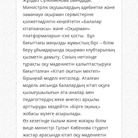
Жұлдыз Сүлейменова баяндады.
Министрлік оқушылардың әдебиетке және
заманауи оқырман сервистеріне
қолжетімділігін кеңейтетін «Балалар
кітапханасы» және «Оқырман»
платформаларын іске қосты. Бұл
бағыттағы маңызды жұмыстың бірі – білім
беру ұйымдарында оқырман клубтарының
қызметін дамыту. Соның негізінде
тұрақты оқу мәдениетін қалыптастыруға
бағытталған «Кітап оқитын мектеп»
бірыңғай моделі енгізіледі. Аталған
модель аясында балалардың кітап оқуға
қызығушылығын ата-аналар мен
педагогтердің жеке өнегесі арқылы
арттыруды көздейтін «Бірге оқиық»
жобасы жүзеге асырылады.
Өз кезегінде ғылым және жоғары білім
вице-министрі Гүлзат Көбенова студент
жастар арасында кітап оқу мәдениетін