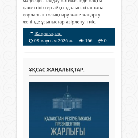
маңызды. Талдау нәтижесінде нақты
қажеттіліктер айқындалып, кітапхана
қорларын толықтыру және жаңарту
жөнінде ұсыныстар әзірленуі тиіс.
Жаңалықтар
08 маусым 2026 ж.
166
0
ҰҚСАС ЖАҢАЛЫҚТАР: