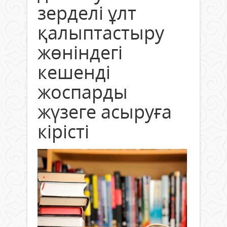
зерделі ұлт
қалыптастыру
жөніндегі
кешенді
жоспарды
жүзеге асыруға
кірісті