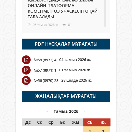
ОНЛАЙН ПЛАТФОРМА
КӨМЕГІМЕН ӨЗ УЧАСКЕСІН ОҢАЙ
ТАБА АЛАДЫ
06 тамыз 2026 ж.
81
Open Air: Қызылорда облысы
PDF НҰСҚАЛАР МҰРАҒАТЫ
полиция департаменті 20
мыңнан астам көрерменнің
қауіпсіздігін қамтамасыз етті
04 тамыз 2026 ж.
№58 (8972) 4
06 тамыз 2026 ж.
88
01 тамыз 2026 ж.
№57 (8971) 1
Wi-Fi ҚАБЫРҒА АРҚЫЛЫ ҚАЛАЙ
28 шілде 2026 ж.
№56 (8970) 28
ӨТЕДІ?
06 тамыз 2026 ж.
257
ЖАҢАЛЫҚТАР МҰРАҒАТЫ
Как могут проголосовать
граждане Казахстана,
«
Тамыз 2026 »
находящиеся за рубежом?
Дс
Сс
Ср
Бс
Жм
Сб
Жс
05 тамыз 2026 ж.
139
1
2