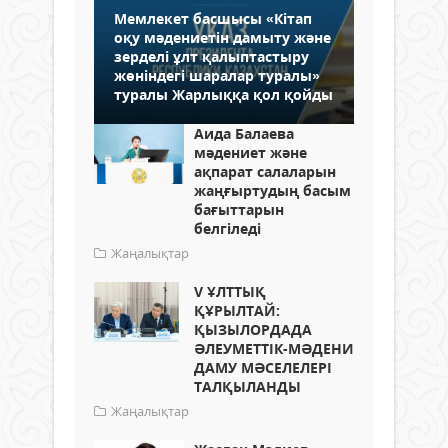
Мемлекет басшысы «Кітап
оқу мәдениетін дамыту және
зерделі ұлт қалыптастыру
жөніндегі шаралар туралы»
туралы Жарлыққа қол қойды
Аида Балаева
мәдениет және
ақпарат салаларын
жаңғыртудың басым
бағыттарын
белгіледі
Жаңалықтар
V ҰЛТТЫҚ
ҚҰРЫЛТАЙ:
ҚЫЗЫЛОРДАДА
ӘЛЕУМЕТТІК-МӘДЕНИ
ДАМУ МӘСЕЛЕЛЕРІ
ТАЛҚЫЛАНДЫ
Жаңалықтар