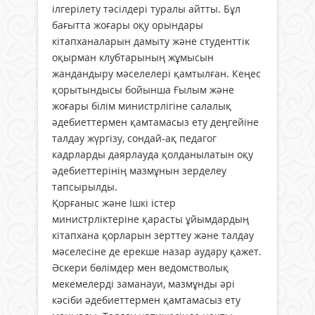
ілгерілету тәсілдері туралы айтты. Бұл
бағытта жоғары оқу орындары
кітапханаларын дамыту және студенттік
оқырман клубтарының жұмысын
жандандыру мәселелері қамтылған. Кеңес
қорытындысы бойынша Ғылым және
жоғары білім министрлігіне салалық
әдебиеттермен қамтамасыз ету деңгейіне
талдау жүргізу, сондай-ақ педагог
кадрларды даярлауда қолданылатын оқу
әдебиеттерінің мазмұнын зерделеу
тапсырылды.
Қорғаныс және Ішкі істер
министрліктеріне қарасты ұйымдардың
кітапхана қорларын зерттеу және талдау
мәселесіне де ерекше назар аудару қажет.
Әскери бөлімдер мен ведомстволық
мекемелерді заманауи, мазмұнды әрі
кәсіби әдебиеттермен қамтамасыз ету