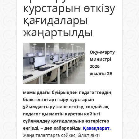
курстарын өткізу
қағидалары
жаңартылды
Оқу-ағарту
министрі
2026
жылғы 29
мамырдағы бұйрықпен педагогтердің
біліктілігін арттыру курстарын
ұйымдастыру және өткізу, сондай-ақ
педагог қызметін курстан кейінгі
сүйемелдеу қағидаларына өзгерістер
енгізді, – деп хабарлайды
Қазақпарат.
Жаңа талаптарға сәйкес, біліктілікті