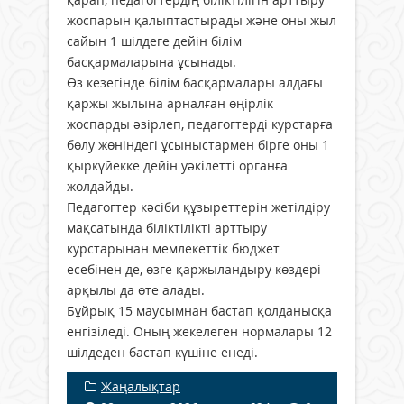
жоспарын қалыптастырады және оны жыл
сайын 1 шілдеге дейін білім
басқармаларына ұсынады.
Өз кезегінде білім басқармалары алдағы
қаржы жылына арналған өңірлік
жоспарды әзірлеп, педагогтерді курстарға
бөлу жөніндегі ұсыныстармен бірге оны 1
қыркүйекке дейін уәкілетті органға
жолдайды.
Педагогтер кәсіби құзыреттерін жетілдіру
мақсатында біліктілікті арттыру
курстарынан мемлекеттік бюджет
есебінен де, өзге қаржыландыру көздері
арқылы да өте алады.
Бұйрық 15 маусымнан бастап қолданысқа
енгізіледі. Оның жекелеген нормалары 12
шілдеден бастап күшіне енеді.
Жаңалықтар