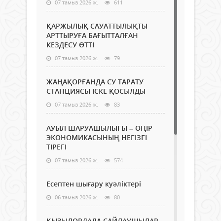
07 тамыз 2026 ж.
611
ҚАРЖЫЛЫҚ САУАТТЫЛЫҚТЫ
АРТТЫРУҒА БАҒЫТТАЛҒАН
КЕЗДЕСУ ӨТТІ
07 тамыз 2026 ж.
79
ЖАҢАҚОРҒАНДА СУ ТАРАТУ
СТАНЦИЯСЫ ІСКЕ ҚОСЫЛДЫ
07 тамыз 2026 ж.
83
АУЫЛ ШАРУАШЫЛЫҒЫ – ӨҢІР
ЭКОНОМИКАСЫНЫҢ НЕГІЗГІ
ТІРЕГІ
07 тамыз 2026 ж.
574
Есептен шығару куәліктері
06 тамыз 2026 ж.
80
ҚЫЗЫЛОРДАДА САЙЛАУШЫЛАР