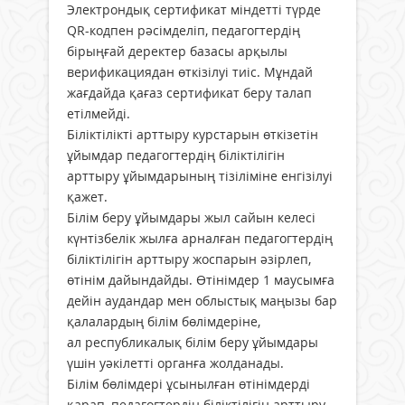
Электрондық сертификат міндетті түрде
QR-кодпен рәсімделіп, педагогтердің
бірыңғай деректер базасы арқылы
верификациядан өткізілуі тиіс. Мұндай
жағдайда қағаз сертификат беру талап
етілмейді.
Біліктілікті арттыру курстарын өткізетін
ұйымдар педагогтердің біліктілігін
арттыру ұйымдарының тізіліміне енгізілуі
қажет.
Білім беру ұйымдары жыл сайын келесі
күнтізбелік жылға арналған педагогтердің
біліктілігін арттыру жоспарын әзірлеп,
өтінім дайындайды. Өтінімдер 1 маусымға
дейін аудандар мен облыстық маңызы бар
қалалардың білім бөлімдеріне,
ал республикалық білім беру ұйымдары
үшін уәкілетті органға жолданады.
Білім бөлімдері ұсынылған өтінімдерді
қарап, педагогтердің біліктілігін арттыру