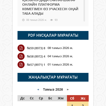
ОНЛАЙН ПЛАТФОРМА
КӨМЕГІМЕН ӨЗ УЧАСКЕСІН ОҢАЙ
ТАБА АЛАДЫ
06 тамыз 2026 ж.
93
Open Air: Қызылорда облысы
PDF НҰСҚАЛАР МҰРАҒАТЫ
полиция департаменті 20
мыңнан астам көрерменнің
қауіпсіздігін қамтамасыз етті
08 тамыз 2026 ж.
№59 (8973) 8
06 тамыз 2026 ж.
110
04 тамыз 2026 ж.
№58 (8972) 4
Wi-Fi ҚАБЫРҒА АРҚЫЛЫ ҚАЛАЙ
01 тамыз 2026 ж.
№57 (8971) 1
ӨТЕДІ?
06 тамыз 2026 ж.
270
ЖАҢАЛЫҚТАР МҰРАҒАТЫ
Как могут проголосовать
граждане Казахстана,
«
Тамыз 2026 »
находящиеся за рубежом?
Дс
Сс
Ср
Бс
Жм
Сб
Жс
05 тамыз 2026 ж.
152
1
2