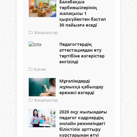
Балабақша
тәрбиешілерінің
жалақысы 1
қыркүйектен бастап
30 пайызға өседі
Жаңалықтар
Педагогтердің
аттестациядан өту
тәртібіне өзгерістер
енгізілді
Қоғам
Мұғалімдерді
жұмысқа қабылдау
ережесі өзгерді
Жаңалықтар
2020 оқу жылындағы
педагог кадрлердің
онлайн режиміндегі
біліктілік арттыру
курстарынан өтуі