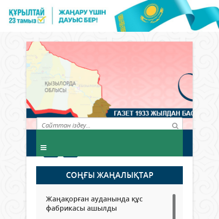
СОҢҒЫ ЖАҢАЛЫҚТАР
Жаңақорған ауданында құс
фабрикасы ашылды