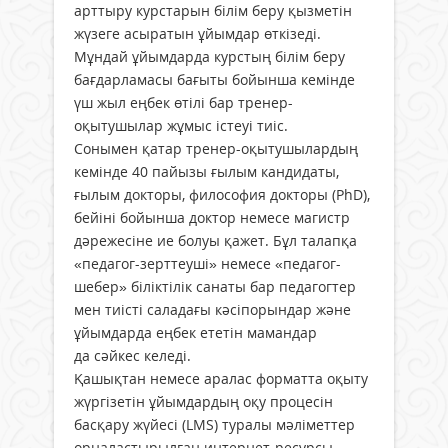
арттыру курстарын білім беру қызметін
жүзеге асыратын ұйымдар өткізеді.
Мұндай ұйымдарда курстың білім беру
бағдарламасы бағыты бойынша кемінде
үш жыл еңбек өтілі бар тренер-
оқытушылар жұмыс істеуі тиіс.
Сонымен қатар тренер-оқытушылардың
кемінде 40 пайызы ғылым кандидаты,
ғылым докторы, философия докторы (PhD),
бейіні бойынша доктор немесе магистр
дәрежесіне ие болуы қажет. Бұл талапқа
«педагог-зерттеуші» немесе «педагог-
шебер» біліктілік санаты бар педагогтер
мен тиісті саладағы кәсіпорындар және
ұйымдарда еңбек ететін мамандар
да сәйкес келеді.
Қашықтан немесе аралас форматта оқыту
жүргізетін ұйымдардың оқу процесін
басқару жүйесі (LMS) туралы мәліметтер
орналастырылған интернет-ресурсы