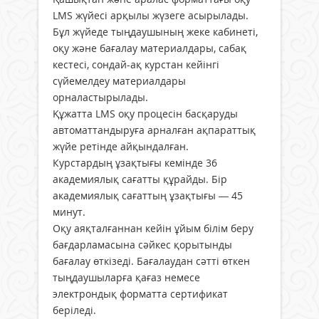
LMS жүйесі арқылы жүзеге асырылады.
Бұл жүйеде тыңдаушының жеке кабинеті,
оқу және бағалау материалдары, сабақ
кестесі, сондай-ақ курстан кейінгі
сүйемелдеу материалдары
орналастырылады.
Құжатта LMS оқу процесін басқаруды
автоматтандыруға арналған ақпараттық
жүйе ретінде айқындалған.
Курстардың ұзақтығы кемінде 36
академиялық сағатты құрайды. Бір
академиялық сағаттың ұзақтығы — 45
минут.
Оқу аяқталғаннан кейін ұйым білім беру
бағдарламасына сәйкес қорытынды
бағалау өткізеді. Бағалаудан сәтті өткен
тыңдаушыларға қағаз немесе
электрондық форматта сертификат
беріледі.