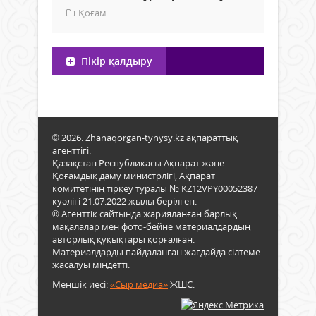
Қоғам
Пікір қалдыру
© 2026. Zhanaqorgan-tynysy.kz ақпараттық
агенттігі.
Қазақстан Республикасы Ақпарат және
Қоғамдық даму министрлігі, Ақпарат
комитетінің тіркеу туралы № KZ12VPY00052387
куәлігі 21.07.2022 жылы берілген.
® Агенттік сайтында жарияланған барлық
мақалалар мен фото-бейне материалдардың
авторлық құқықтары қорғалған.
Материалдарды пайдаланған жағдайда сілтеме
жасалуы міндетті.
Меншік иесі:
«Сыр медиа»
ЖШС.