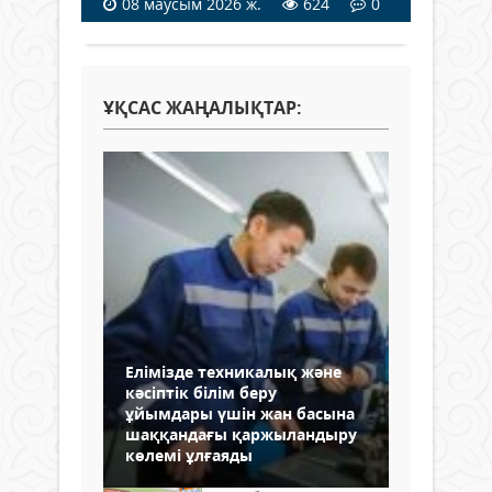
08 маусым 2026 ж.
624
0
ҰҚСАС ЖАҢАЛЫҚТАР:
Елімізде техникалық және
кәсіптік білім беру
ұйымдары үшін жан басына
шаққандағы қаржыландыру
көлемі ұлғаяды