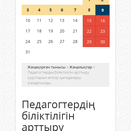
Шетелде жүрген Қазақстан
3
4
5
6
7
8
9
азаматтары қалай дауыс бере
алады?
10
11
12
13
14
15
16
05 тамыз 2026 ж.
162
17
18
19
20
21
22
23
24
25
26
27
28
29
30
31
Жаңақорған тынысы
»
Жаңалықтар
»
Педагогтердің біліктілігін арттыру
курстарын өткізу қағидалары
жаңартылды
Педагогтердің
біліктілігін
арттыру