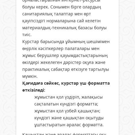
болуы керек. Сонымен бірге олардың
санитариялық талаптар мен өрт
қауіпсіздігі нормаларына сай келетін
материалдық-техникалық базасы болуы
тиіс.
Курстар барысында ұйымның шешімімен
өңірлік кәсіпкерлер палаталары мен
жұмыс берушілер қауымдастықтарының
өкілдері жекелеген дәрістер оқуға және
практикалық сабақтар өткізуге тартылуы
мүмкін.
Қағидаға сәйкес, курстар үш форматта
өткізіледі:
жұмыстан қол үздіріп, жалақысы
сақталатын күндізгі форматта;
жұмыстан қол үзбей қашықтан;
күндізгі және қашықтан оқытуды
ұштастыратын аралас форматта.
Қашықтан және аралас форматтағы оқу