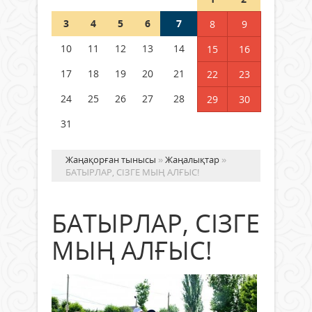
Шетелде жүрген Қазақстан
3
4
5
6
7
8
9
азаматтары қалай дауыс бере
алады?
10
11
12
13
14
15
16
05 тамыз 2026 ж.
144
17
18
19
20
21
22
23
24
25
26
27
28
29
30
31
Жаңақорған тынысы
»
Жаңалықтар
»
БАТЫРЛАР, СІЗГЕ МЫҢ АЛҒЫС!
БАТЫРЛАР, СІЗГЕ
МЫҢ АЛҒЫС!