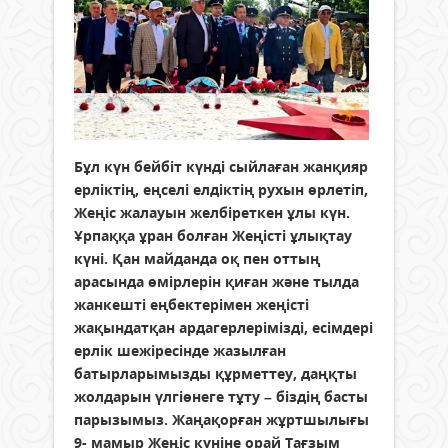
Бұл күн бейбіт күнді сыйлаған жанқияр
ерліктің, еңселі елдіктің рухын өрлетіп,
Жеңіс жалауын желбіреткен ұлы күн.
Ұрпаққа ұран болған Жеңісті ұлықтау
күні. Қан майданда оқ пен оттың
арасында өмірлерін қиған және тылда
жанкешті еңбектерімен жеңісті
жақындатқан ардагерлерімізді, есімдері
ерлік шежіресінде жазылған
батырларымызды құрметтеу, даңқты
жолдарын үлгіөнеге тұту – біздің басты
парызымыз. Жаңақорған жұртшылығы
9- мамыр Жеңіс күніне орай Тағзым