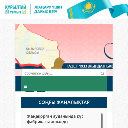
СОҢҒЫ ЖАҢАЛЫҚТАР
Жаңақорған ауданында құс
фабрикасы ашылды