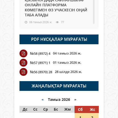
ОНЛАЙН ПЛАТФОРМА
КӨМЕГІМЕН ӨЗ УЧАСКЕСІН ОҢАЙ
ТАБА АЛАДЫ
06 тамыз 2026 ж.
77
Open Air: Қызылорда облысы
PDF НҰСҚАЛАР МҰРАҒАТЫ
полиция департаменті 20
мыңнан астам көрерменнің
қауіпсіздігін қамтамасыз етті
04 тамыз 2026 ж.
№58 (8972) 4
06 тамыз 2026 ж.
84
01 тамыз 2026 ж.
№57 (8971) 1
Wi-Fi ҚАБЫРҒА АРҚЫЛЫ ҚАЛАЙ
28 шілде 2026 ж.
№56 (8970) 28
ӨТЕДІ?
06 тамыз 2026 ж.
254
ЖАҢАЛЫҚТАР МҰРАҒАТЫ
Как могут проголосовать
граждане Казахстана,
«
Тамыз 2026 »
находящиеся за рубежом?
Дс
Сс
Ср
Бс
Жм
Сб
Жс
05 тамыз 2026 ж.
133
1
2