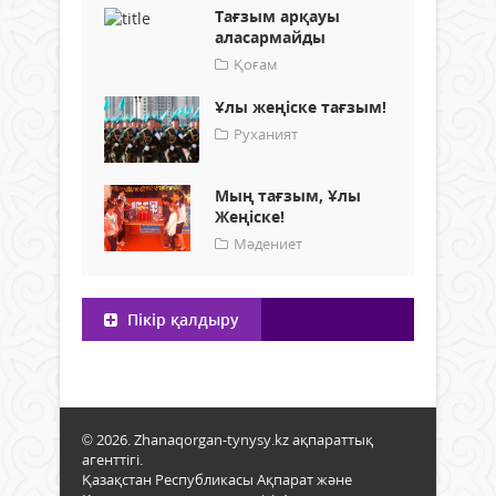
Тағзым арқауы
аласармайды
Қоғам
Ұлы жеңіске тағзым!
Руханият
Мың тағзым, Ұлы
Жеңіске!
Мәдениет
Пікір қалдыру
© 2026. Zhanaqorgan-tynysy.kz ақпараттық
агенттігі.
Қазақстан Республикасы Ақпарат және