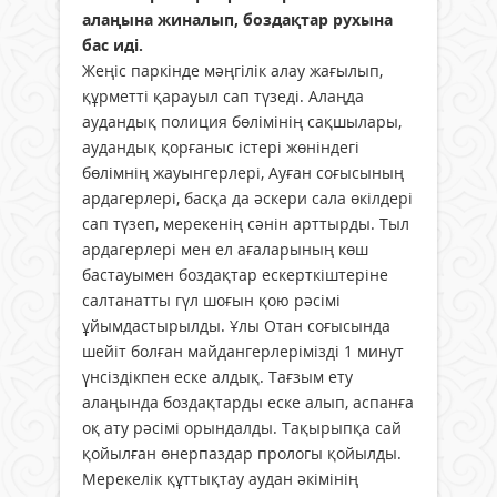
алаңына жиналып, боздақтар рухына
бас иді.
Жеңіс паркінде мәңгілік алау жағылып,
құрметті қарауыл сап түзеді. Алаңда
аудандық полиция бөлімінің сақшылары,
аудандық қорғаныс істері жөніндегі
бөлімнің жауынгерлері, Ауған соғысының
ардагерлері, басқа да әскери сала өкілдері
сап түзеп, мерекенің сәнін арттырды. Тыл
ардагерлері мен ел ағаларының көш
бастауымен боздақтар ескерткіштеріне
салтанатты гүл шоғын қою рәсімі
ұйымдастырылды. Ұлы Отан соғысында
шейіт болған майдангерлерімізді 1 минут
үнсіздікпен еске алдық. Тағзым ету
алаңында боздақтарды еске алып, аспанға
оқ ату рәсімі орындалды. Тақырыпқа сай
қойылған өнерпаздар прологы қойылды.
Мерекелік құттықтау аудан әкімінің