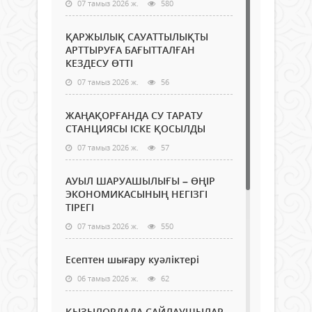
07 тамыз 2026 ж.
580
ҚАРЖЫЛЫҚ САУАТТЫЛЫҚТЫ
АРТТЫРУҒА БАҒЫТТАЛҒАН
КЕЗДЕСУ ӨТТІ
07 тамыз 2026 ж.
56
ЖАҢАҚОРҒАНДА СУ ТАРАТУ
СТАНЦИЯСЫ ІСКЕ ҚОСЫЛДЫ
07 тамыз 2026 ж.
57
АУЫЛ ШАРУАШЫЛЫҒЫ – ӨҢІР
ЭКОНОМИКАСЫНЫҢ НЕГІЗГІ
ТІРЕГІ
07 тамыз 2026 ж.
550
Есептен шығару куәліктері
06 тамыз 2026 ж.
62
ҚЫЗЫЛОРДАДА САЙЛАУШЫЛАР