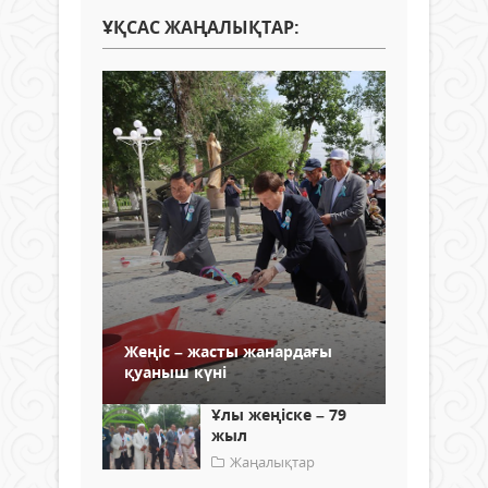
ҰҚСАС ЖАҢАЛЫҚТАР:
Жеңіс – жасты жанардағы
қуаныш күні
Ұлы жеңіске – 79
жыл
Жаңалықтар