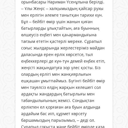
орынбасары Нариман Үсенұлына берілді.
– Ұлы Жеңіс – халқымыздың қайсар рухы
мен ерлігін әлемге танытқан тарихи күн.
Бұл – бейбіт өмір үшін жанын қиған
батырларды ұлықтайтын, аға буынның
өлшеусіз еңбегі мен қаһармандығына
тағзым ететін қастерлі мереке. Сұрапыл
соғыс жылдарында жерлестеріміз майдан
даласында ерен ерлік көрсетсе, тыл
еңбеккерлері де күн-түн демей еңбек етіп,
жеңісті жақындатуға зор үлес қосты. Біз
олардың ерлігі мен жанқиярлығын
ешқашан ұмытпаймыз. Бүгінгі бейбіт өмір
мен тәуелсіз елдің жарқын келешегі сол
ардақты жандардың батырлығы мен
табандылығының жемісі. Сондықтан
ерлікпен ел қорғаған аға буын алдында
әрдайым бас иіп, құрмет көрсету
баршамыздың парызымыз, – деді ол.
Сұрапыл соғыста және бейбіт өмірде қаза