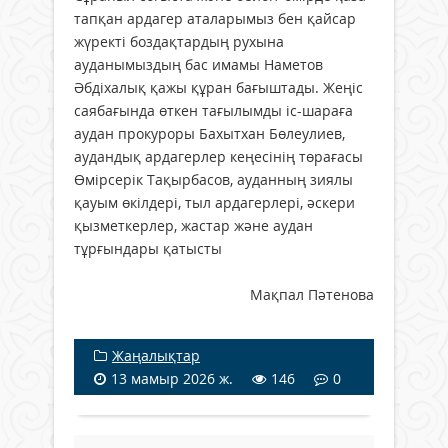
тапқан ардагер аталарымыз бен қайсар
жүректі боздақтардың рухына
ауданымыздың бас имамы Наметов
Әбдіхалық қажы құран бағыштады. Жеңіс
саябағында өткен тағылымды іс-шараға
аудан прокуроры Бахытхан Бөлеулиев,
аудандық ардагерлер кеңесінің төрағасы
Өмірсерік Тақырбасов, ауданның зиялы
қауым өкілдері, тыл ардагерлері, әскери
қызметкерлер, жастар және аудан
тұрғындары қатысты
Мақпал Пәтенова
Жаңалықтар
13 мамыр 2026 ж.
146
0