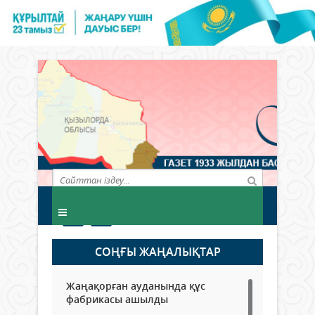
СОҢҒЫ ЖАҢАЛЫҚТАР
Жаңақорған ауданында құс
фабрикасы ашылды