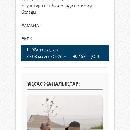
жауапкершілік бар жерде нәтиже де
болады.
#AMANAT
#КПК
Жаңалықтар
08 мамыр 2026 ж.
158
0
ҰҚСАС ЖАҢАЛЫҚТАР: