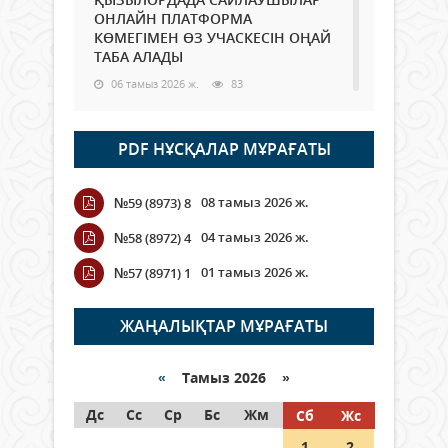
ОНЛАЙН ПЛАТФОРМА
КӨМЕГІМЕН ӨЗ УЧАСКЕСІН ОҢАЙ
ТАБА АЛАДЫ
06 тамыз 2026 ж.
83
Open Air: Қызылорда облысы
PDF НҰСҚАЛАР МҰРАҒАТЫ
полиция департаменті 20
мыңнан астам көрерменнің
қауіпсіздігін қамтамасыз етті
08 тамыз 2026 ж.
№59 (8973) 8
06 тамыз 2026 ж.
91
04 тамыз 2026 ж.
№58 (8972) 4
Wi-Fi ҚАБЫРҒА АРҚЫЛЫ ҚАЛАЙ
01 тамыз 2026 ж.
№57 (8971) 1
ӨТЕДІ?
06 тамыз 2026 ж.
259
ЖАҢАЛЫҚТАР МҰРАҒАТЫ
Как могут проголосовать
граждане Казахстана,
«
Тамыз 2026 »
находящиеся за рубежом?
Дс
Сс
Ср
Бс
Жм
Сб
Жс
05 тамыз 2026 ж.
141
1
2