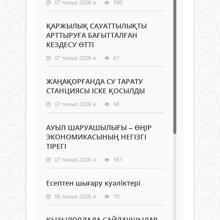
07 тамыз 2026 ж.
590
ҚАРЖЫЛЫҚ САУАТТЫЛЫҚТЫ
АРТТЫРУҒА БАҒЫТТАЛҒАН
КЕЗДЕСУ ӨТТІ
07 тамыз 2026 ж.
67
ЖАҢАҚОРҒАНДА СУ ТАРАТУ
СТАНЦИЯСЫ ІСКЕ ҚОСЫЛДЫ
07 тамыз 2026 ж.
68
АУЫЛ ШАРУАШЫЛЫҒЫ – ӨҢІР
ЭКОНОМИКАСЫНЫҢ НЕГІЗГІ
ТІРЕГІ
07 тамыз 2026 ж.
561
Есептен шығару куәліктері
06 тамыз 2026 ж.
70
ҚЫЗЫЛОРДАДА САЙЛАУШЫЛАР