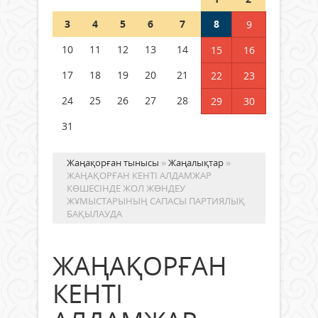
Шетелде жүрген Қазақстан
3
4
5
6
7
8
9
азаматтары қалай дауыс бере
алады?
10
11
12
13
14
15
16
05 тамыз 2026 ж.
151
17
18
19
20
21
22
23
24
25
26
27
28
29
30
31
Жаңақорған тынысы
»
Жаңалықтар
»
ЖАҢАҚОРҒАН КЕНТІ АЛДАМЖАР
КӨШЕСІНДЕ ЖОЛ ЖӨНДЕУ
ЖҰМЫСТАРЫНЫҢ САПАСЫ ПАРТИЯЛЫҚ
БАҚЫЛАУДА
ЖАҢАҚОРҒАН
КЕНТІ