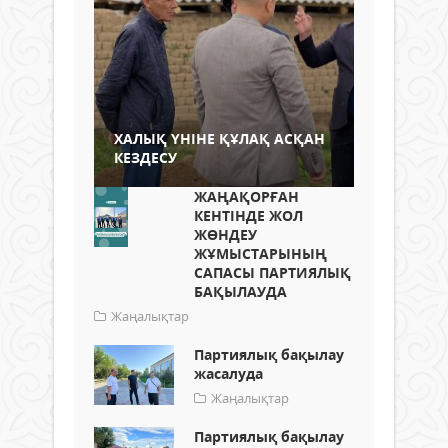
ХАЛЫҚ ҮНІНЕ ҚҰЛАҚ АСҚАН
КЕЗДЕСУ
ЖАҢАҚОРҒАН
КЕНТІНДЕ ЖОЛ
ЖӨНДЕУ
ЖҰМЫСТАРЫНЫҢ
САПАСЫ ПАРТИЯЛЫҚ
БАҚЫЛАУДА
Жаңалықтар
Партиялық бақылау
жасалуда
Жаңалықтар
Партиялық бақылау