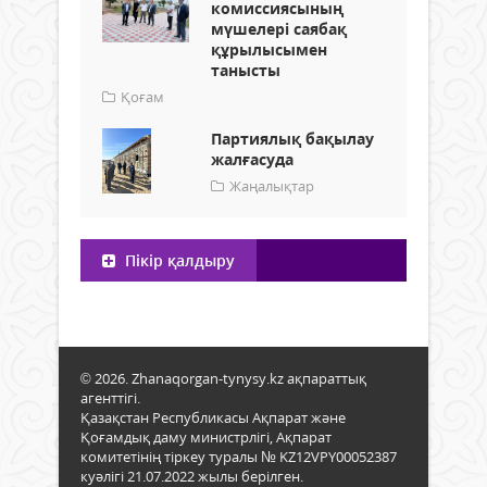
комиссиясының
мүшелері саябақ
құрылысымен
танысты
Қоғам
Партиялық бақылау
жалғасуда
Жаңалықтар
Пікір қалдыру
© 2026. Zhanaqorgan-tynysy.kz ақпараттық
агенттігі.
Қазақстан Республикасы Ақпарат және
Қоғамдық даму министрлігі, Ақпарат
комитетінің тіркеу туралы № KZ12VPY00052387
куәлігі 21.07.2022 жылы берілген.