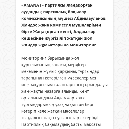
«AMANAT» партиясы Жаңақорған
аудандық партиялық бақылау
комиссиясының мүшесі Абдимауленов
Жандос және комиссия мүшелерімен
бірге Жаңақорған кенті, Алдамжар
көшесінде жүргізіліп жатқан жол
жөндеу жұмыстарына мониторинг
Мониторинг барысында жол
құрылысының сапасы, мердігер
мекеменің жұмыс қарқыны, тұрғындар
тарапынан көтерілген мәселелер мен
инфрақұрылым талаптарының орындалуы
жан-жақты назарға алынды. Кент
орталығындағы Алдамжар көше
тұрғындарының ұзақ уақыттан бері
көтеріп келе жатқан мәселелері
тыңдалып, нақты ұсыныстар ескерілді.
Партиялық бақылаудың басты мақсаты –