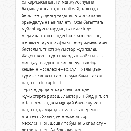
ел қаржысының тиімді жұмсалуына
бақылау жасап қана қоймай, халыққа
берілген уәденің уақытылы әрі сапалы
орындалуына ықпал ету. Осы бағыттағы
жүйелі жұмыстардың нәтижесінде
Алдамжар көшесіндегі жол мәселесі оң
шешімін тауып, асфальт төсеу жұмыстары
басталып, тиісті жұмыстар жүргізілді.
Жақсы жол – тұрғындардың жайлылығы
мен қауіпсіздігінің кепілі. Бұл тек бір
көшенің мәселесі емес, бұл – халықтың
тұрмыс сапасын арттыруға бағытталған
нақты істің көрінісі.
Тұрғындар да атқарылып жатқан
жұмыстарға ризашылықтарын білдіріп, ел
игілігі жолындағы мұндай бақылау мен
нақты қадамдардың маңызын ерекше
атап өтті. Халық үнін ескеріп, әр
мәселенің оң шешім табуына ықпал ету –
ортақ міндет. Ал бақылау мен