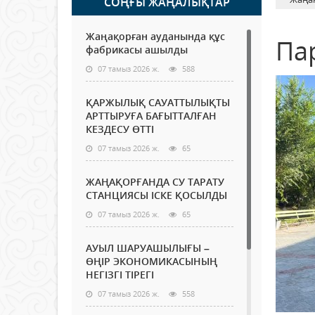
СОҢҒЫ ЖАҢАЛЫҚТАР
Жаңақорған ауданында құс
Па
фабрикасы ашылды
07 тамыз 2026 ж.
588
ҚАРЖЫЛЫҚ САУАТТЫЛЫҚТЫ
АРТТЫРУҒА БАҒЫТТАЛҒАН
КЕЗДЕСУ ӨТТІ
07 тамыз 2026 ж.
65
ЖАҢАҚОРҒАНДА СУ ТАРАТУ
СТАНЦИЯСЫ ІСКЕ ҚОСЫЛДЫ
07 тамыз 2026 ж.
65
АУЫЛ ШАРУАШЫЛЫҒЫ –
ӨҢІР ЭКОНОМИКАСЫНЫҢ
НЕГІЗГІ ТІРЕГІ
07 тамыз 2026 ж.
558