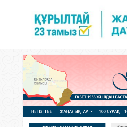
НЕГІЗГІ БЕТ
ЖАҢАЛЫҚТАР
100 СҰРАҚ – 
Жаңа