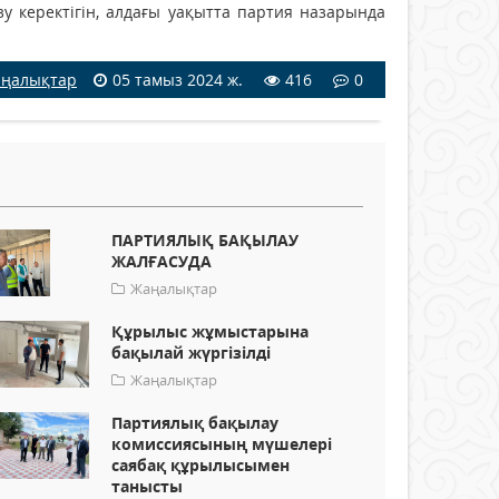
зу керектігін, алдағы уақытта партия назарында
ңалықтар
05 тамыз 2024 ж.
416
0
ПАРТИЯЛЫҚ БАҚЫЛАУ
ЖАЛҒАСУДА
Жаңалықтар
Құрылыс жұмыстарына
бақылай жүргізілді
Жаңалықтар
Партиялық бақылау
комиссиясының мүшелері
саябақ құрылысымен
танысты