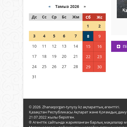
«
Тамыз 2026 »
Қ
Как могут проголосовать
Дс
граждане Казахстана,
Сс
Ср
Бс
Жм
Сб
Жс
находящиеся за рубежом?
1
2
05 тамыз 2026 ж.
139
3
4
5
6
7
8
9
Шетелде жүрген Қазақстан
10
11
12
13
14
15
16
Пі
азаматтары қалай дауыс
бере алады?
17
18
19
20
21
22
23
05 тамыз 2026 ж.
149
24
25
26
27
28
29
30
31
© 2026. Zhanaqorgan-tynysy.kz ақпараттық агенттігі.
Қазақстан Республикасы Ақпарат және Қоғамдық даму м
21.07.2022 жылы берілген.
® Агенттік сайтында жарияланған барлық мақалалар 