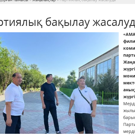
ртиялық бақылау жасалу
«AM
фил
коми
пар
Жаңа
жүрг
мони
мект
аны
жүргі
Мерд
жылы
бары
Парт
мерд