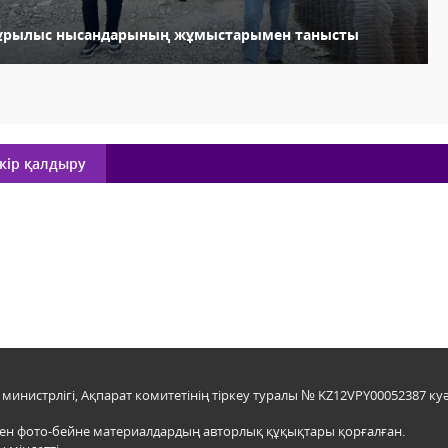
ұрылыс нысандарының жұмыстарымен танысты
кір қалдыру
инистрлігі, Ақпарат комитетінің тіркеу туралы № KZ12VPY00052387 куә
мен фото-бейне материалдардың авторлық құқықтары қорғалған.