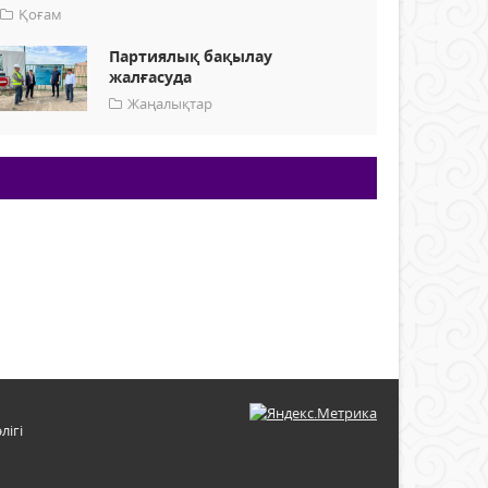
Қоғам
Партиялық бақылау
жалғасуда
Жаңалықтар
лігі