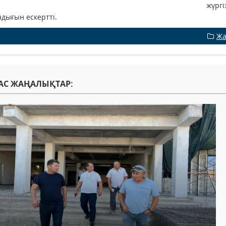
жүргі
дығын ескертті.
Жа
АС ЖАҢАЛЫҚТАР: