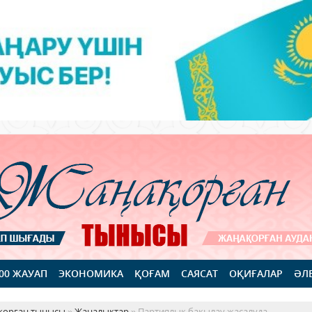
100 ЖАУАП
ЭКОНОМИКА
ҚОҒАМ
САЯСАТ
ОҚИҒАЛАР
ӘЛ
қорған тынысы
»
Жаңалықтар
» Партиялық бақылау жасалуда