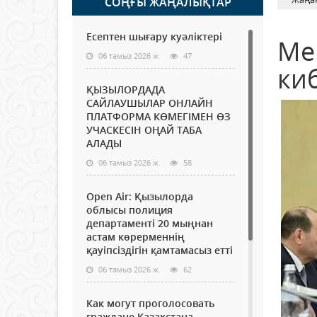
СОҢҒЫ ЖАҢАЛЫҚТАР
Есептен шығару куәліктері
Ме
06 тамыз 2026 ж.
47
киб
ҚЫЗЫЛОРДАДА
САЙЛАУШЫЛАР ОНЛАЙН
ПЛАТФОРМА КӨМЕГІМЕН ӨЗ
УЧАСКЕСІН ОҢАЙ ТАБА
АЛАДЫ
06 тамыз 2026 ж.
58
Open Air: Қызылорда
облысы полиция
департаменті 20 мыңнан
астам көрерменнің
қауіпсіздігін қамтамасыз етті
06 тамыз 2026 ж.
62
Как могут проголосовать
граждане Казахстана,