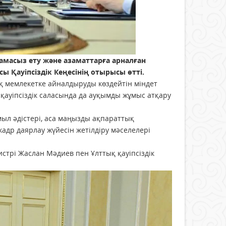
масыз ету және азаматтарға арналған
 Қауіпсіздік Кеңесінің отырысы өтті.
мемлекетке айналдыруды көздейтін міндет
рқауіпсіздік саласында да ауқымды жұмыс атқару
ыл әдістері, аса маңызды ақпараттық
адр даярлау жүйесін жетілдіру мәселелері
стрі Жаслан Мәдиев пен Ұлттық қауіпсіздік