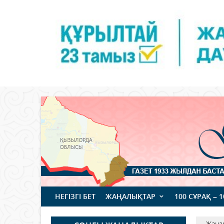
НЕГІЗГІ БЕТ
ЖАҢАЛЫҚТАР
100 СҰРАҚ – 
Жаңа