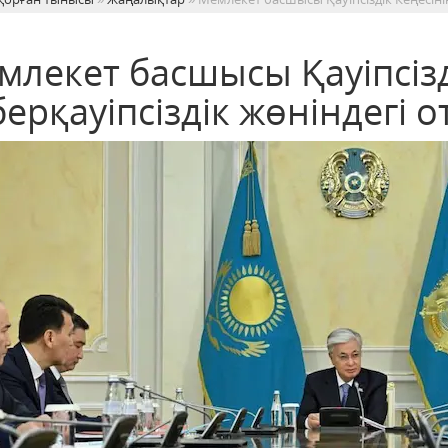
млекет басшысы Қауіпсізд
ерқауіпсіздік жөніндегі 