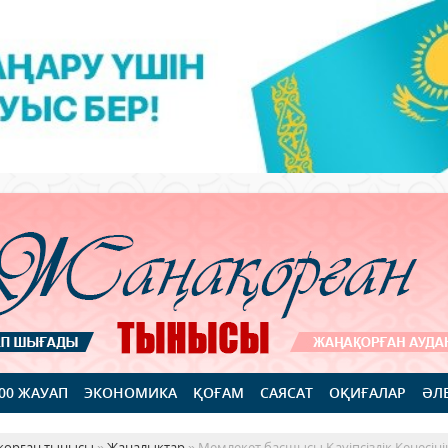
100 ЖАУАП
ЭКОНОМИКА
ҚОҒАМ
САЯСАТ
ОҚИҒАЛАР
ӘЛ
қорған тынысы
»
Жаңалықтар
» Мемлекет басшысы Қауіпсіздік Кеңесінің