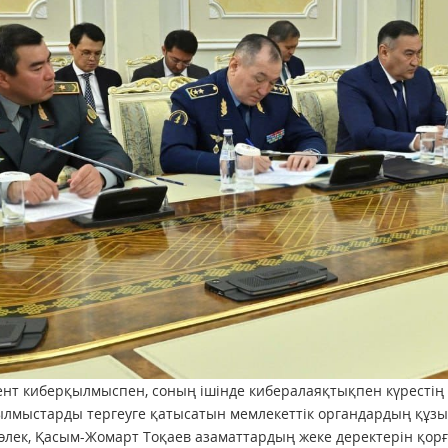
нт киберқылмыспен, соның ішінде кибералаяқтықпен күрестің
лмыстарды тергеуге қатысатын мемлекеттік органдардың құзы
өлек, Қасым-Жомарт Тоқаев азаматтардың жеке деректерін қорғ