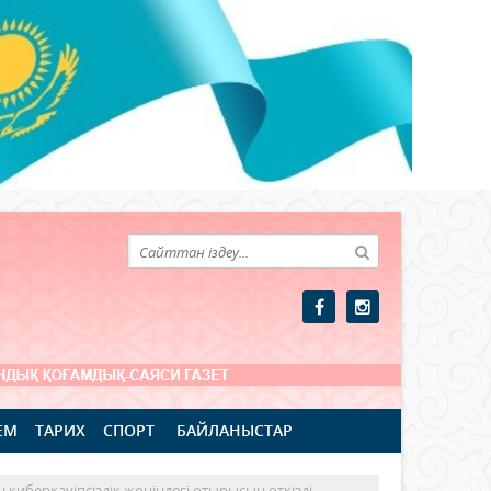
ЕМ
ТАРИХ
СПОРТ
БАЙЛАНЫСТАР
 киберқауіпсіздік жөніндегі отырысын өткізді