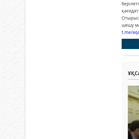
берілет
қағидат
Отырыс 
шешу ма
t.me/aq
ҰҚС