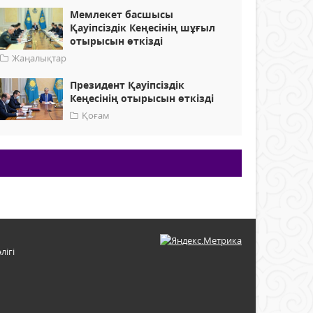
Мемлекет басшысы
Қауіпсіздік Кеңесінің шұғыл
отырысын өткізді
Жаңалықтар
Президент Қауіпсіздік
Кеңесінің отырысын өткізді
Қоғам
лігі