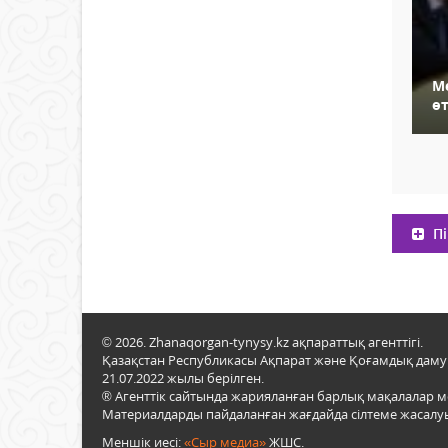
М
өт
Пі
© 2026. Zhanaqorgan-tynysy.kz ақпараттық агенттігі.
Қазақстан Республикасы Ақпарат және Қоғамдық даму м
21.07.2022 жылы берілген.
® Агенттік сайтында жарияланған барлық мақалалар 
Материалдарды пайдаланған жағдайда сілтеме жасалуы
Меншік иесі:
«Сыр медиа»
ЖШС.