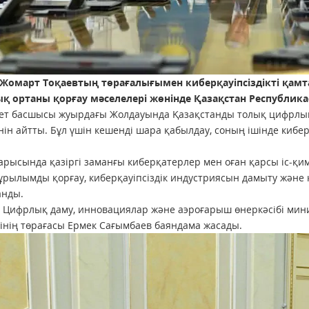
Жомарт Тоқаевтың төрағалығымен киберқауіпсіздікті қамта
 ортаны қорғау мәселелері жөнінде Қазақстан Республикасы
т басшысы жуырдағы Жолдауында Қазақстанды толық цифрлық 
нін айтты. Бұл үшін кешенді шара қабылдау, соның ішінде кибе
рысында қазіргі заманғы киберқатерлер мен оған қарсы іс-қим
рылымды қорғау, киберқауіпсіздік индустриясын дамыту және к
анды.
 Цифрлық даму, инновациялар және аэроғарыш өнеркәсібі мини
інің төрағасы Ермек Сағымбаев баяндама жасады.