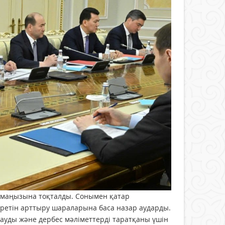
 маңызына тоқталды. Сонымен қатар
ретін арттыру шараларына баса назар аударды.
ауды және дербес мәліметтерді таратқаны үшін