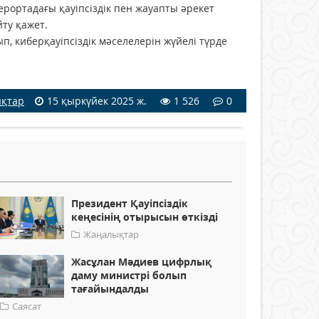
ерортадағы қауіпсіздік пен жауапты әрекет
ту қажет.
 киберқауіпсіздік мәселелерін жүйелі түрде
қтар
15 қыркүйек 2025 ж.
1 526
0
Президент Қауіпсіздік
кеңесінің отырысын өткізді
Жаңалықтар
Жасұлан Мәдиев цифрлық
даму министрі болып
тағайындалды
Саясат