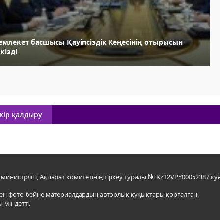
емлекет басшысы Қауіпсіздік Кеңесінің отырысын
кізді
кір қалдыру
инистрлігі, Ақпарат комитетінің тіркеу туралы № KZ12VPY00052387 куә
мен фото-бейне материалдардың авторлық құқықтары қорғалған.
 міндетті.