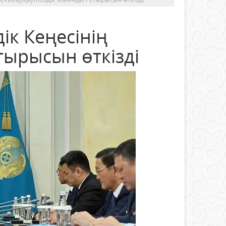
ік Кеңесінің
отырысын өткізді