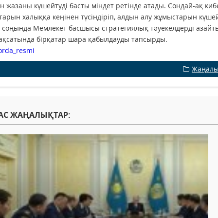
ін жазаны күшейтуді басты міндет ретінде атады. Сондай-ақ киб
тарын халыққа кеңінен түсіндіріп, алдын алу жұмыстарын күшей
соңында Мемлекет басшысы стратегиялық тәуекелдерді азайтып,
қсатында бірқатар шара қабылдауды тапсырды.
orda_resmi
Жаңалы
АС ЖАҢАЛЫҚТАР: