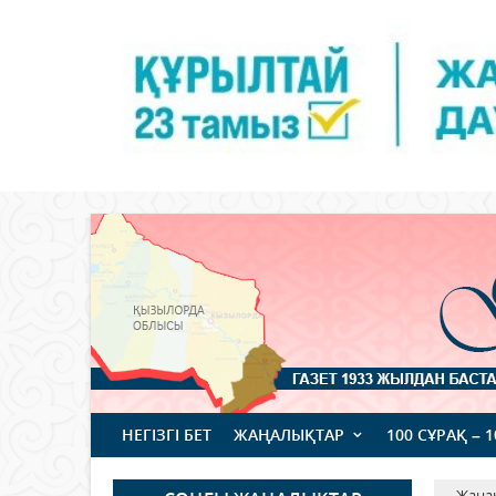
НЕГІЗГІ БЕТ
ЖАҢАЛЫҚТАР
100 СҰРАҚ – 
Жаңа