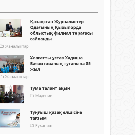
Қазақстан Журналистер
Одағының Қызылорда
облыстық филиал төрағасы
сайланды
Жаңалықтар
Ұлағатты ұстаз Хадиша
Баязитованың туғанына 85
жыл
Жаңалықтар
Тума талант ақын
Мәдениет
Тұңғыш қазақ елшісіне
тағзым
Руханият