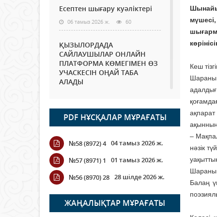
Есептен шығару куәліктері
Шынайы
мүшесі
06 тамыз 2026 ж.
60
шығарм
көрінісі
ҚЫЗЫЛОРДАДА
САЙЛАУШЫЛАР ОНЛАЙН
ПЛАТФОРМА КӨМЕГІМЕН ӨЗ
Кеш тізг
УЧАСКЕСІН ОҢАЙ ТАБА
Шараны 
АЛАДЫ
адалдығ
06 тамыз 2026 ж.
75
қоғамда
ақпарат
PDF НҰСҚАЛАР МҰРАҒАТЫ
Open Air: Қызылорда
ақынның
облысы полиция
департаменті 20 мыңнан
– Мақпа
04 тамыз 2026 ж.
№58 (8972) 4
астам көрерменнің
нәзік тү
қауіпсіздігін қамтамасыз етті
01 тамыз 2026 ж.
уақытты
№57 (8971) 1
06 тамыз 2026 ж.
83
Шараның
28 шілде 2026 ж.
№56 (8970) 28
Балаң ү
Wi-Fi ҚАБЫРҒА АРҚЫЛЫ
поэзиял
ҚАЛАЙ ӨТЕДІ?
ЖАҢАЛЫҚТАР МҰРАҒАТЫ
06 тамыз 2026 ж.
253