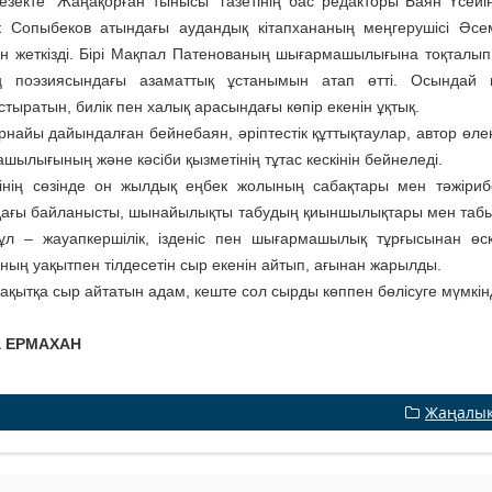
кезекте “Жаңақорған тынысы” газетінің бас редакторы Баян Үсейі
 Сопыбеков атындағы аудандық кітапхананың меңгерушісі Әсемг
ін жеткізді. Бірі Мақпал Патенованың шығармашылығына тоқталып, га
 поэзиясындағы азаматтық ұстанымын атап өтті. Осын­дай п
тыратын, билік пен халық арасындағы көпір екенін ұқтық.
рнайы дайындалған бейнебаян, әріптестік құттықтаулар, автор өле
шылығының және кәсіби қызметінің тұтас кескінін бейнеледі.
інің сөзінде он жылдық еңбек жолының сабақтары мен тәжіриб
ағы байланысты, шынайылықты табудың қиыншылықтары мен табыста
ұл – жауапкершілік, ізденіс пен шығармашылық тұрғысынан өске
ның уақытпен тілдесетін сыр екенін айтып, ағынан жарылды.
ақытқа сыр айтатын адам, кеште сол сырды көппен бөлісуге мүмкінд
 ЕРМАХАН
Жаңалы