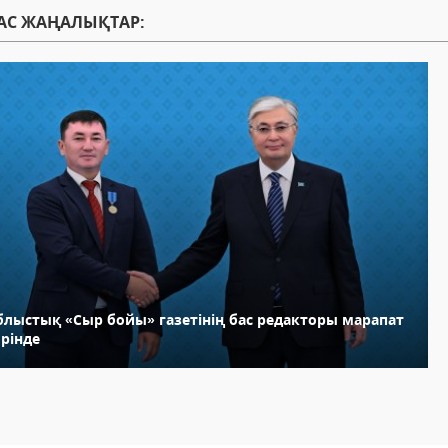
АС ЖАҢАЛЫҚТАР:
блыстық «Сыр бойы» газетінің бас редакторы марапат
рінде