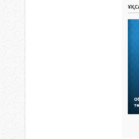
ҰҚС
О
тө