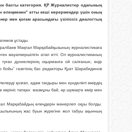
н басты категория. ҚР Журналистер одағының
н өлеңменен” атты кеші көрермендер үшін оның
ер мен қоғам арасындағы үзіліссіз диалогтың
агимов ұстады.
ралбаев Мақпал Марқабайқызының журналисти­ка­ға
ген жауапкершілігін атап өтті. Ол журналистиканың
туған дүниелерінің оқырманға ой салғанын, өңір
р бойы” газетінің бас редакторы Қуат Шарабидинов
лерді қозғап, адам тағдыры мен күнделікті өмірдің
е көрініс тапқан: мазмұны бай, әр шумақта өмір мен
пал Марқабайдың өлеңдерін мәнерлеп оқуы болды.
шылығының жас буын жүрегіне жол табуы ақынның