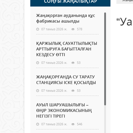
СОҢҒЫ ЖАҢАЛЫҚТАР
Жаңақорған ауданында құс
“У
фабрикасы ашылды
07 тамыз 2026 ж.
578
ҚАРЖЫЛЫҚ САУАТТЫЛЫҚТЫ
АРТТЫРУҒА БАҒЫТТАЛҒАН
КЕЗДЕСУ ӨТТІ
07 тамыз 2026 ж.
53
ЖАҢАҚОРҒАНДА СУ ТАРАТУ
СТАНЦИЯСЫ ІСКЕ ҚОСЫЛДЫ
07 тамыз 2026 ж.
53
АУЫЛ ШАРУАШЫЛЫҒЫ –
ӨҢІР ЭКОНОМИКАСЫНЫҢ
НЕГІЗГІ ТІРЕГІ
07 тамыз 2026 ж.
546