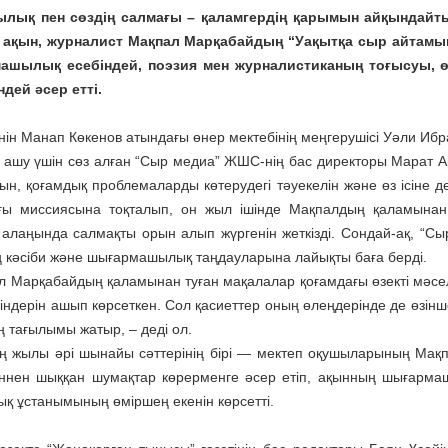
лық пен сөздің салмағы – қаламгердің қарымын айқындайты
, ақын, журналист Мақпал Марқабайдың “Уақытқа сыр айтамы
ашылық есебіндей, поэзия мен журналистиканың тоғысуы, өн
ндей әсер етті.
інін Манап Көкенов атындағы өнер мектебінің меңгерушісі Уәли Ибр
ашу үшін сөз алған “Сыр медиа” ЖШС-нің бас директоры Марат А
ын, қоғамдық проблемаларды көтерудегі тәуекелін және өз ісіне де
ғы миссиясына тоқталып, он жыл ішінде Мақпалдың қаламынан 
 алаңында салмақты орын алып жүргенін жеткізді. Сондай-ақ, “Сы
 кәсіби және шығармашылық таңдауларына лайықты баға берді.
л Марқабайдың қаламынан туған мақалалар қоғамдағы өзекті мәселе
йіндерін ашып көрсеткен. Сол қасиеттер оның өлеңдерінде де өзінш
ң тағылымы жатыр, – деді ол.
 жылы әрі шынайы сәттерінің бірі — мектеп оқушыларының Мақ
ннен шыққан шумақтар көрерменге әсер етіп, ақынның шығарма
ық ұстанымының өміршең екенін көрсетті.