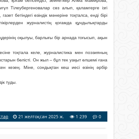
нова, қоғам белсендісі, зейнеткер Алма Мамирова,
үл Тілеубергеновалар сөз алып, қаламгерге ізгі
зет бе­тіндегі өзіндік мәнеріне тоқталса, енді бірі
ікірлерден журналистің қоғамда құндылықтарды
ңдерінің оқылуы, барлығы бір арнада тоғысып, ақын
есіне тоқтала келе, журналистика мен поэзияның
рын бөлісті. Он жыл – бұл тек уақыт өлшемі ғана
н кезең. Міне, сондықтан кеш иесі өзінің әрбір
ік туды.
қтар
21 желтоқсан 2025 ж.
1 239
0