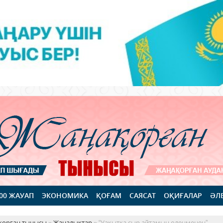
100 ЖАУАП
ЭКОНОМИКА
ҚОҒАМ
САЯСАТ
ОҚИҒАЛАР
ӘЛ
қорған тынысы
»
Жаңалықтар
» “Уақытқа сыр айтамын өлеңменен”