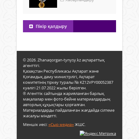
Пікір қалдыру
© 2026. Zhanaqorgan-tynysy.kz ақпараттық
агенттігі.
Қазақстан Республикасы Ақпарат және
Қоғамдық даму министрлігі, Ақпарат
комитетінің тіркеу туралы № KZ12VPY00052387
куәлігі 21.07.2022 жылы берілген.
® Агенттік сайтында жарияланған барлық
мақалалар мен фото-бейне материалдардың
авторлық құқықтары қорғалған.
Материалдарды пайдаланған жағдайда сілтеме
жасалуы міндетті.
Меншік иесі:
«Сыр медиа»
ЖШС.