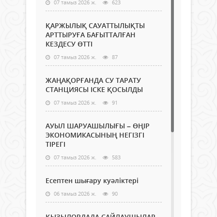
07 тамыз 2026 ж.
623
ҚАРЖЫЛЫҚ САУАТТЫЛЫҚТЫ
АРТТЫРУҒА БАҒЫТТАЛҒАН
КЕЗДЕСУ ӨТТІ
07 тамыз 2026 ж.
87
ЖАҢАҚОРҒАНДА СУ ТАРАТУ
СТАНЦИЯСЫ ІСКЕ ҚОСЫЛДЫ
07 тамыз 2026 ж.
91
АУЫЛ ШАРУАШЫЛЫҒЫ – ӨҢІР
ЭКОНОМИКАСЫНЫҢ НЕГІЗГІ
ТІРЕГІ
07 тамыз 2026 ж.
583
Есептен шығару куәліктері
06 тамыз 2026 ж.
90
ҚЫЗЫЛОРДАДА САЙЛАУШЫЛАР