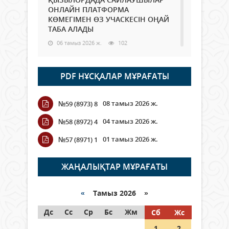
ОНЛАЙН ПЛАТФОРМА
КӨМЕГІМЕН ӨЗ УЧАСКЕСІН ОҢАЙ
ТАБА АЛАДЫ
06 тамыз 2026 ж.
102
Open Air: Қызылорда облысы
PDF НҰСҚАЛАР МҰРАҒАТЫ
полиция департаменті 20
мыңнан астам көрерменнің
қауіпсіздігін қамтамасыз етті
08 тамыз 2026 ж.
№59 (8973) 8
06 тамыз 2026 ж.
125
04 тамыз 2026 ж.
№58 (8972) 4
Wi-Fi ҚАБЫРҒА АРҚЫЛЫ ҚАЛАЙ
01 тамыз 2026 ж.
№57 (8971) 1
ӨТЕДІ?
06 тамыз 2026 ж.
279
ЖАҢАЛЫҚТАР МҰРАҒАТЫ
Как могут проголосовать
граждане Казахстана,
«
Тамыз 2026 »
находящиеся за рубежом?
Дс
Сс
Ср
Бс
Жм
Сб
Жс
05 тамыз 2026 ж.
161
1
2