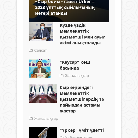
«Сыр бойы» газеті Urker –
2023 ұлттық сыйлығының
иегері атанды
Күзде үздік
мемлекеттік
қызметші мен ауыл
әкімі анықталады
Саясат
"Кәусар" көш
басында
Жаңалықтар
Сыр өңіріндегі
мемлекеттік
қызметшілердің 16
пайыздан астамы
жастар
Жаңалықтар
"Үркер" үміт үдетті
Хабарландыру