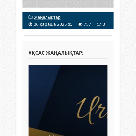
Жаңалықтар
06 қараша 2025 ж.
757
0
ҰҚСАС ЖАҢАЛЫҚТАР: