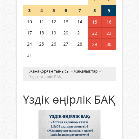
Шетелде жүрген Қазақстан
3
4
5
6
7
8
9
азаматтары қалай дауыс бере
алады?
10
11
12
13
14
15
16
05 тамыз 2026 ж.
172
17
18
19
20
21
22
23
24
25
26
27
28
29
30
31
Жаңақорған тынысы
»
Жаңалықтар
»
Үздік өңірлік БАҚ
Үздік өңірлік БАҚ