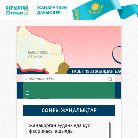
СОҢҒЫ ЖАҢАЛЫҚТАР
Жаңақорған ауданында құс
фабрикасы ашылды