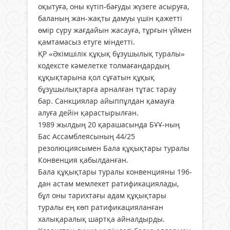
оқытуға, оны күтiп-бағуды жүзеге асыруға,
баланың жан-жақты дамуы үшiн қажеттi
өмір сүру жағдайын жасауға, тұрғын үймен
қамтамасыз етуге міндеттi.
ҚР «Әкімшілік құқық бұзушылық туралы»
кодексте кәмелетке толмағандардың
құқықтарына қол сұғатын құқық
бұзушылықтарға арналған тұтас тарау
бар. Санкциялар айыппұлдан қамауға
алуға дейін қарастырылған.
1989 жылдың 20 қарашасында БҰҰ-ның
Бас Ассамблеясының 44/25
резолюциясымен Бала құқықтары туралы
Конвенция қабылданған.
Бала құқықтары туралы конвенцияны 196-
дан астам мемлекет ратификациялады,
бұл оны тарихтағы адам құқықтары
туралы ең көп ратификацияланған
халықаралық шартқа айналдырды.