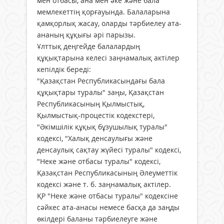
мен отбасы, ана мен әке және бала
мемлекеттің қорғауында. Балаларына
қамқорлық жасау, оларды тәрбиелеу ата-
ананың құқығы әрі парызы.
Ұлттық деңгейде балалардың
құқықтарына келесі заңнамалық актілер
кепілдік береді:
"Қазақстан Республикасындағы бала
құқықтары туралы" заңы, Қазақстан
Республикасының Қылмыстық,
Қылмыстық-процестік кодекстері,
"Әкімшілік құқық бұзушылық туралы"
кодексі, "Халық денсаулығы және
денсаулық сақтау жүйесі туралы" кодексі,
"Неке және отбасы туралы" кодексі,
Қазақстан Республикасының Әлеуметтік
кодексі және т. б. заңнамалық актілер.
ҚР "Неке және отбасы туралы" кодексіне
сәйкес ата-анасы немесе басқа да заңды
өкілдері баланы тәрбиелеуге және