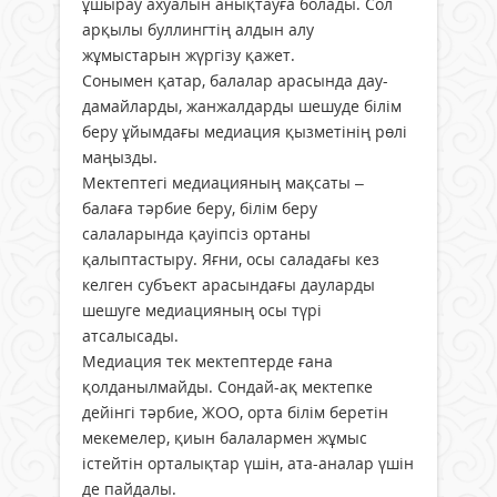
ұшырау ахуалын анықтауға болады. Сол
арқылы буллингтің алдын алу
жұмыстарын жүргізу қажет.
Сонымен қатар, балалар арасында дау-
дамайларды, жанжалдарды шешуде білім
беру ұйымдағы медиация қызметінің рөлі
маңызды.
Мектептегі медиацияның мақсаты –
балаға тәрбие беру, білім беру
салаларында қауіпсіз ортаны
қалыптастыру. Яғни, осы саладағы кез
келген субъект арасындағы дауларды
шешуге медиацияның осы түрі
атсалысады.
Медиация тек мектептерде ғана
қолданылмайды. Сондай-ақ мектепке
дейінгі тәрбие, ЖОО, орта білім беретін
мекемелер, қиын балалармен жұмыс
істейтін орталықтар үшін, ата-аналар үшін
де пайдалы.