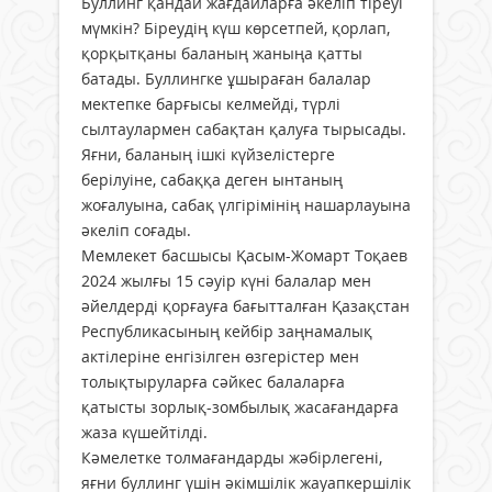
Буллинг қандай жағдайларға әкеліп тіреуі
мүмкін? Біреудің күш көрсетпей, қорлап,
қорқытқаны баланың жаныңа қатты
батады. Буллингке ұшыраған балалар
мектепке барғысы келмейді, түрлі
сылтаулармен сабақтан қалуға тырысады.
Яғни, баланың ішкі күйзелістерге
берілуіне, сабаққа деген ынтаның
жоғалуына, сабақ үлгірімінің нашарлауына
әкеліп соғады.
Мемлекет басшысы Қасым-Жомарт Тоқаев
2024 жылғы 15 сәуір күні балалар мен
әйелдерді қорғауға бағытталған Қазақстан
Республикасының кейбір заңнамалық
актілеріне енгізілген өзгерістер мен
толықтыруларға сәйкес балаларға
қатысты зорлық-зомбылық жасағандарға
жаза күшейтілді.
Кәмелетке толмағандарды жәбірлегені,
яғни буллинг үшін әкімшілік жауапкершілік