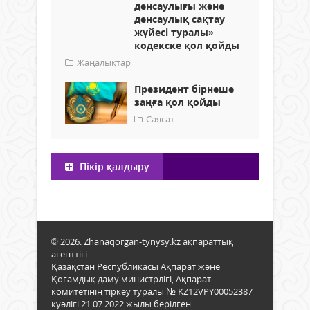
денсаулығы және
денсаулық сақтау
жүйесі туралы»
кодекске қол қойды
Жаңалықтар
Президент бірнеше
заңға қол қойды
Саясат
Пікір қалдыру
© 2026. Zhanaqorgan-tynysy.kz ақпараттық
агенттігі.
Қазақстан Республикасы Ақпарат және
Қоғамдық даму министрлігі, Ақпарат
комитетінің тіркеу туралы № KZ12VPY00052387
куәлігі 21.07.2022 жылы берілген.