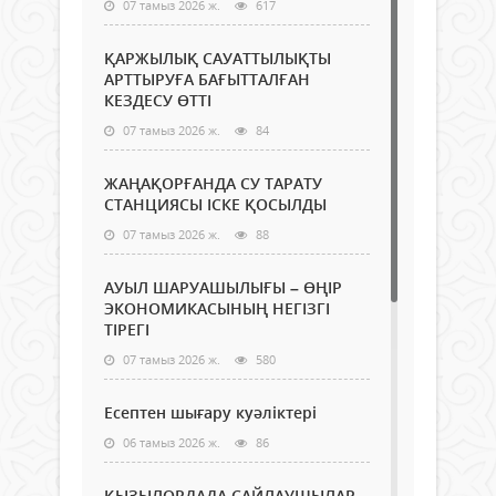
07 тамыз 2026 ж.
617
ҚАРЖЫЛЫҚ САУАТТЫЛЫҚТЫ
АРТТЫРУҒА БАҒЫТТАЛҒАН
КЕЗДЕСУ ӨТТІ
07 тамыз 2026 ж.
84
ЖАҢАҚОРҒАНДА СУ ТАРАТУ
СТАНЦИЯСЫ ІСКЕ ҚОСЫЛДЫ
07 тамыз 2026 ж.
88
АУЫЛ ШАРУАШЫЛЫҒЫ – ӨҢІР
ЭКОНОМИКАСЫНЫҢ НЕГІЗГІ
ТІРЕГІ
07 тамыз 2026 ж.
580
Есептен шығару куәліктері
06 тамыз 2026 ж.
86
ҚЫЗЫЛОРДАДА САЙЛАУШЫЛАР