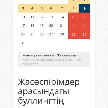
Шетелде жүрген Қазақстан
3
4
5
6
7
8
9
азаматтары қалай дауыс бере
алады?
10
11
12
13
14
15
16
05 тамыз 2026 ж.
169
17
18
19
20
21
22
23
24
25
26
27
28
29
30
31
Жаңақорған тынысы
»
Жаңалықтар
»
Жасөспірімдер арасындағы буллингтің
алдын алу
Жасөспірімдер
арасындағы
буллингтің