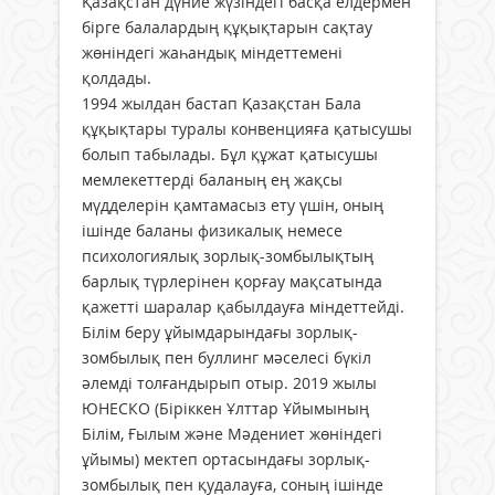
Қазақстан дүние жүзіндегі басқа елдермен
бірге балалардың құқықтарын сақтау
жөніндегі жаһандық міндеттемені
қолдады.
1994 жылдан бастап Қазақстан Бала
құқықтары туралы конвенцияға қатысушы
болып табылады. Бұл құжат қатысушы
мемлекеттерді баланың ең жақсы
мүдделерін қамтамасыз ету үшін, оның
ішінде баланы физикалық немесе
психологиялық зорлық-зомбылықтың
барлық түрлерінен қорғау мақсатында
қажетті шаралар қабылдауға міндеттейді.
Білім беру ұйымдарындағы зорлық-
зомбылық пен буллинг мәселесі бүкіл
әлемді толғандырып отыр. 2019 жылы
ЮНЕСКО (Біріккен Ұлттар Ұйымының
Білім, Ғылым және Мәдениет жөніндегі
ұйымы) мектеп ортасындағы зорлық-
зомбылық пен қудалауға, соның ішінде