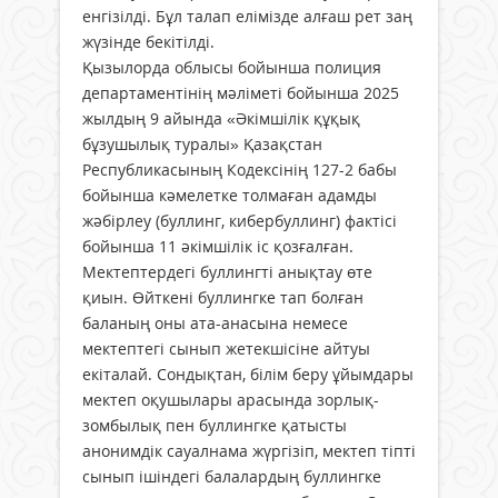
енгізілді. Бұл талап елімізде алғаш рет заң
жүзінде бекітілді.
Қызылорда облысы бойынша полиция
департаментінің мәліметі бойынша 2025
жылдың 9 айында «Әкімшілік құқық
бұзушылық туралы» Қазақстан
Республикасының Кодексінің 127-2 бабы
бойынша кәмелетке толмаған адамды
жәбірлеу (буллинг, кибербуллинг) фактісі
бойынша 11 әкімшілік іс қозғалған.
Мектептердегі буллингті анықтау өте
қиын. Өйткені буллингке тап болған
баланың оны ата-анасына немесе
мектептегі сынып жетекшісіне айтуы
екіталай. Сондықтан, білім беру ұйымдары
мектеп оқушылары арасында зорлық-
зомбылық пен буллингке қатысты
анонимдік сауалнама жүргізіп, мектеп тіпті
сынып ішіндегі балалардың буллингке