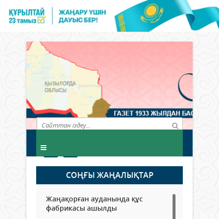
СОҢҒЫ ЖАҢАЛЫҚТАР
Жаңақорған ауданында құс
фабрикасы ашылды