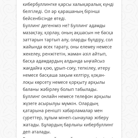
кибербуллингке қарсы халықаралық күнді
белгіледі. Ол әр қарашаның бірінші
бейсенбісінде өтеді.
Буллинг дегеніміз не? Буллинг адамды
мазақтау, қорлау, оның ақшасын не басқа
заттарын тартып алу, оларды бүлдіру, сол
жайында өсек тарату, оны елемеу немесе
жекелеу, ренжітетін, жаман әзіл айтып,
басқа адамдардың алдында ыңғайсыз
жағдайға қою, ұрып-соғу, тепкілеу, итеру
немесе басқаша зақым келтіру, қоқан-
лоқы көрсету немесе қорқыту арқылы
баланы жәбірлеу болып табылады.
Буллинг онлайн немесе телефон арқылы
жүзеге асырылуы мүмкін. Олардың
қатарына ренішті хабарламалар мен
суреттер, зұлым мінеп-сынаулар жіберу
жатады. Бұлардың барлығы кибербуллинг
деп аталады.