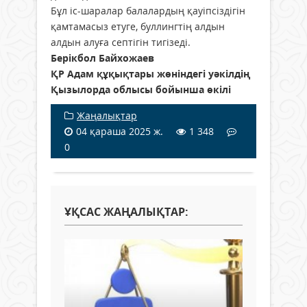
Бұл іс-шаралар балалардың қауіпсіздігін
қамтамасыз етуге, буллингтің алдын
алдын алуға септігін тигізеді.
Берікбол Байхожаев
ҚР Адам құқықтары жөніндегі уәкілдің
Қызылорда облысы бойынша өкілі
Жаңалықтар
04 қараша 2025 ж.
1 348
0
ҰҚСАС ЖАҢАЛЫҚТАР: