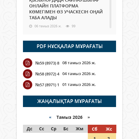
ОНЛАЙН ПЛАТФОРМА
КӨМЕГІМЕН ӨЗ УЧАСКЕСІН ОҢАЙ
ТАБА АЛАДЫ
06 тамыз 2026 ж.
99
Open Air: Қызылорда облысы
PDF НҰСҚАЛАР МҰРАҒАТЫ
полиция департаменті 20
мыңнан астам көрерменнің
қауіпсіздігін қамтамасыз етті
08 тамыз 2026 ж.
№59 (8973) 8
06 тамыз 2026 ж.
117
04 тамыз 2026 ж.
№58 (8972) 4
Wi-Fi ҚАБЫРҒА АРҚЫЛЫ ҚАЛАЙ
01 тамыз 2026 ж.
№57 (8971) 1
ӨТЕДІ?
06 тамыз 2026 ж.
276
ЖАҢАЛЫҚТАР МҰРАҒАТЫ
Как могут проголосовать
граждане Казахстана,
«
Тамыз 2026 »
находящиеся за рубежом?
Дс
Сс
Ср
Бс
Жм
Сб
Жс
05 тамыз 2026 ж.
158
1
2