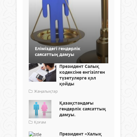
Еліміздегі гендерлік
саясаттың дамуы
Президент Салық
кодексіне енгізілген
түзетулерге қол
қойды
Жаңалықтар
Қазақстандағы
гендерлік саясаттың
дамуы.
Қоғам
Президент «Халық