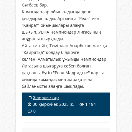
Сәтбаев бар.
Командарлар ойын алдында дене
қыздырып алды. Артынша “Реал” мен
“Қайрат” ойыншылары алаңға
шығып, УЕФА Чемпиондар Лигасының
әнұраны шырқалды.
Айта кетейік, Темірлан Анарбеков матчқа
"Қайратқа" қолдау білдіруге
келген. Алматылық ұжымды Чемпиондар
Лигасына шығаруға себеп болған
қақпашы бүгін "Реал Мадридтке" қарсы
ойында командасына жарақатына
байланысты алаңға шықпады.
Жаңалықтар
30 қыркүйек 2025 ж.
1 184
0