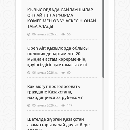
ҚЫЗЫЛОРДАДА САЙЛАУШЫЛАР
ОНЛАЙН ПЛАТФОРМА
КӨМЕГІМЕН ӨЗ УЧАСКЕСІН ОҢАЙ
ТАБА АЛАДЫ
06 тамыз 2026 ж.
56
Open Air: Қызылорда облысы
полиция департаменті 20
мыңнан астам көрерменнің
қауіпсіздігін қамтамасыз етті
06 тамыз 2026 ж.
60
Как могут проголосовать
граждане Казахстана,
находящиеся за рубежом?
05 тамыз 2026 ж.
117
Шетелде жүрген Қазақстан
азаматтары қалай дауыс бере