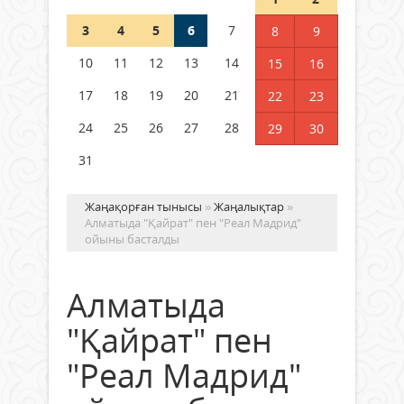
3
4
5
6
7
8
9
Германия аптап ыстыққа
байланысты суды үнемдей
10
11
12
13
14
15
16
бастады
17
18
19
20
21
22
23
04 тамыз 2026 ж.
94
24
25
26
27
28
29
30
31
Жаңақорған тынысы
»
Жаңалықтар
»
Алматыда "Қайрат" пен "Реал Мадрид"
ойыны басталды
Алматыда
"Қайрат" пен
"Реал Мадрид"