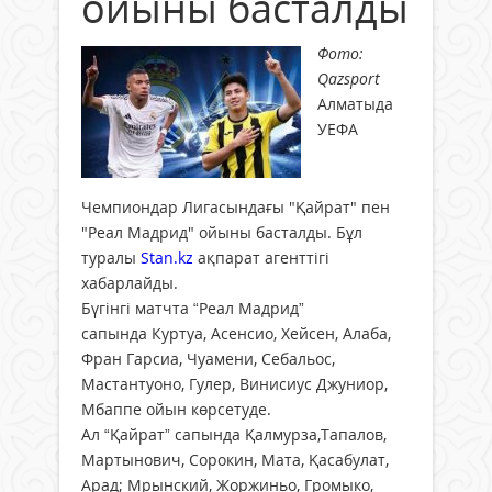
ойыны басталды
Фото:
Qazsport
Алматыда
УЕФА
Чемпиондар Лигасындағы "Қайрат" пен
"Реал Мадрид" ойыны басталды. Бұл
туралы
Stan.kz
ақпарат агенттігі
хабарлайды.
Бүгінгі матчта “Реал Мадрид”
сапында Куртуа, Асенсио, Хейсен, Алаба,
Фран Гарсиа, Чуамени, Себальос,
Мастантуоно, Гулер, Винисиус Джуниор,
Мбаппе ойын көрсетуде.
Ал “Қайрат” сапында Қалмурза,Тапалов,
Мартынович, Сорокин, Мата, Қасабулат,
Арад; Мрынский, Жоржиньо, Громыко,