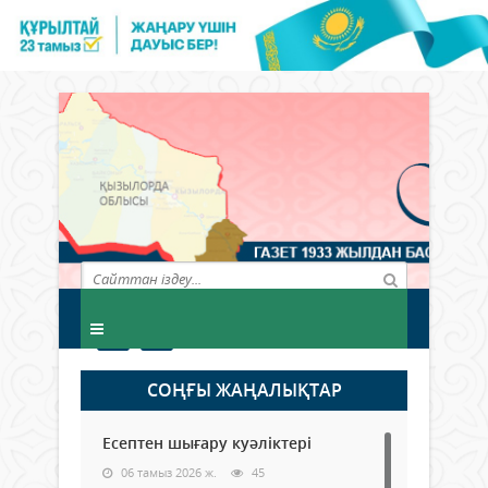
СОҢҒЫ ЖАҢАЛЫҚТАР
Есептен шығару куәліктері
06 тамыз 2026 ж.
45