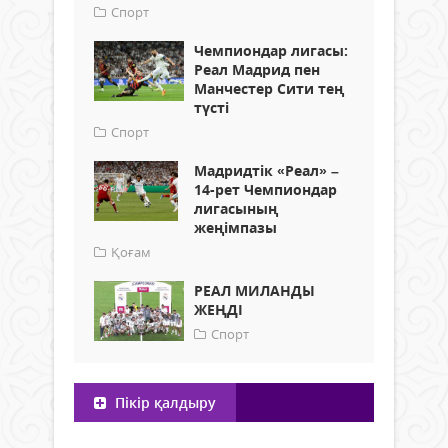
Спорт
Чемпиондар лигасы:
Реал Мадрид пен
Манчестер Сити тең
түсті
Спорт
Мадридтік «Реал» –
14-рет Чемпиондар
лигасының
жеңімпазы
Қоғам
РЕАЛ МИЛАНДЫ
ЖЕҢДІ
Спорт
Пікір қалдыру