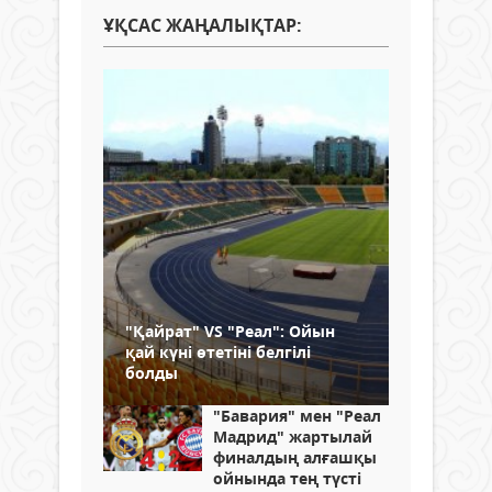
ҰҚСАС ЖАҢАЛЫҚТАР:
"Қайрат" VS "Реал": Ойын
қай күні өтетіні белгілі
болды
"Бавария" мен "Реал
Мадрид" жартылай
финалдың алғашқы
ойнында тең түсті