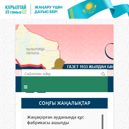
СОҢҒЫ ЖАҢАЛЫҚТАР
Жаңақорған ауданында құс
фабрикасы ашылды