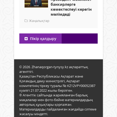
банкирлерге
көмектеспеуі керегін
мәлімдеді
Жаңалықтар
Пікір қалдыру
© 2026. Zhanaqorgan-tynysy.kz ақпараттық
агенттігі.
Қазақстан Республикасы Ақпарат және
Қоғамдық даму министрлігі, Ақпарат
комитетінің тіркеу туралы № KZ12VPY00052387
куәлігі 21.07.2022 жылы берілген.
® Агенттік сайтында жарияланған барлық
мақалалар мен фото-бейне материалдардың
авторлық құқықтары қорғалған.
Материалдарды пайдаланған жағдайда сілтеме
жасалуы міндетті.