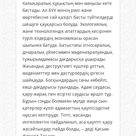
Халықаралық құқықтың мән-маңызы кете
бастады. Ал БҰҰ өзінің рөлі және
мәртебесіне сай қазіргі басты түйткілдерді
шешуге қауқарсыз болуда. Экологиялық
және технологендік апаттардың кесірінен
түрлі елдердің экономикасы орасан
шығынға батуда. Батыстағы этносаралық,
дінаралық үйлесіммен мәдениәралуандық
тұжырымдамасы дағдарысқа ұшырады.
Жаһандық деструктивті күштер ұлттық
мәдениеттер мен дәстүрлердің іргесін
шайқауда. Босқындардың саны көбейіп,
көші-дағдарысы туындады. Адам саудасы,
қару-жарақ пен есірткі саудасы өршіп тұр.
Бұрын-соңды болмаған мүлде жаңа сын-
қатерлер күллі адамзаттың қауіпсіздігіне
нұқсан келтіруде. Тіпті, жасанды
интеллектіні пайдаланып, аса қауіпті қару
жасайтындар пайда болды, – деді Қасым-
Жомарт Тоқаев.