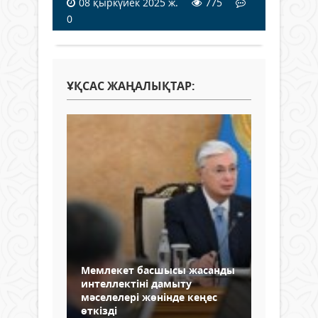
08 қыркүйек 2025 ж.
775
0
ҰҚСАС ЖАҢАЛЫҚТАР:
Мемлекет басшысы жасанды
интеллектіні дамыту
мәселелері жөнінде кеңес
өткізді