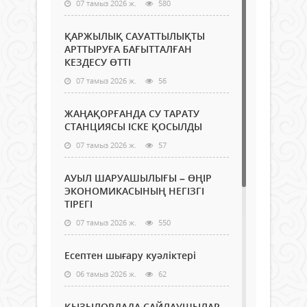
07 тамыз 2026 ж.
580
ҚАРЖЫЛЫҚ САУАТТЫЛЫҚТЫ
АРТТЫРУҒА БАҒЫТТАЛҒАН
КЕЗДЕСУ ӨТТІ
07 тамыз 2026 ж.
56
ЖАҢАҚОРҒАНДА СУ ТАРАТУ
СТАНЦИЯСЫ ІСКЕ ҚОСЫЛДЫ
07 тамыз 2026 ж.
57
АУЫЛ ШАРУАШЫЛЫҒЫ – ӨҢІР
ЭКОНОМИКАСЫНЫҢ НЕГІЗГІ
ТІРЕГІ
07 тамыз 2026 ж.
550
Есептен шығару куәліктері
06 тамыз 2026 ж.
62
ҚЫЗЫЛОРДАДА САЙЛАУШЫЛАР