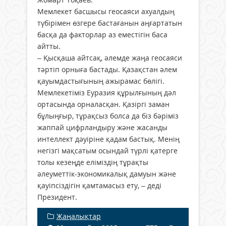
Мемлекет басшысы геосаяси ахуалдың
түбірімен өзгере бастағанын аңғартатын
басқа да факторлар аз еместігін баса
айтты.
– Қысқаша айтсақ, әлемде жаңа геосаяси
тәртіп орныға бастады. Қазақстан әлем
қауымдастығының ажырамас бөлігі.
Мемлекетіміз Еуразия құрылғының дәл
ортасында орналасқан. Қазіргі заман
бұлыңғыр, тұрақсыз болса да біз бәріміз
жаппай цифрландыру және жасанды
интеллект дәуіріне қадам бастық. Менің
негізгі мақсатым осындай түрлі қатерге
толы кезеңде еліміздің тұрақты
әлеуметтік-экономикалық дамуын және
қауіпсіздігін қамтамасыз ету, – деді
Президент.
Жаңалықтар