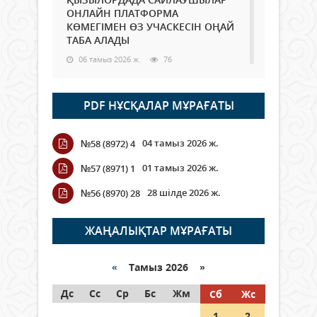
ОНЛАЙН ПЛАТФОРМА
КӨМЕГІМЕН ӨЗ УЧАСКЕСІН ОҢАЙ
ТАБА АЛАДЫ
06 тамыз 2026 ж.
76
Open Air: Қызылорда облысы
PDF НҰСҚАЛАР МҰРАҒАТЫ
полиция департаменті 20
мыңнан астам көрерменнің
қауіпсіздігін қамтамасыз етті
04 тамыз 2026 ж.
№58 (8972) 4
06 тамыз 2026 ж.
84
01 тамыз 2026 ж.
№57 (8971) 1
Wi-Fi ҚАБЫРҒА АРҚЫЛЫ ҚАЛАЙ
28 шілде 2026 ж.
№56 (8970) 28
ӨТЕДІ?
06 тамыз 2026 ж.
254
ЖАҢАЛЫҚТАР МҰРАҒАТЫ
Как могут проголосовать
граждане Казахстана,
«
Тамыз 2026 »
находящиеся за рубежом?
Дс
Сс
Ср
Бс
Жм
Сб
Жс
05 тамыз 2026 ж.
133
1
2