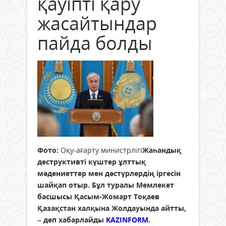
қауіпті қару
жасайтындар
пайда болды
Фото:
Оқу-ағарту министрлігі
Жаһандық
деструктивті күштер ұлттық
мәдениеттер мен дәстүрлердің іргесін
шайқап отыр. Бұл туралы Мемлекет
басшысы Қасым-Жомарт Тоқаев
Қазақстан халқына Жолдауында айтты,
– деп хабарлайды
KAZINFORM.