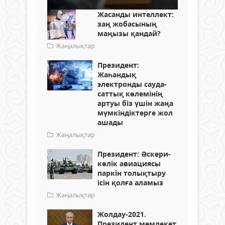
Жасанды интеллект:
заң жобасының
маңызы қандай?
Жаңалықтар
Президент:
Жаһандық
электронды сауда-
саттық көлемінің
артуы біз үшін жаңа
мүмкіндіктерге жол
ашады
Жаңалықтар
Президент: Әскери-
көлік авиациясы
паркін толықтыру
ісін қолға аламыз
Жаңалықтар
Жолдау-2021.
Президент мемлекет