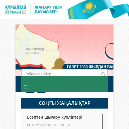
СОҢҒЫ ЖАҢАЛЫҚТАР
Есептен шығару куәліктері
06 тамыз 2026 ж.
50