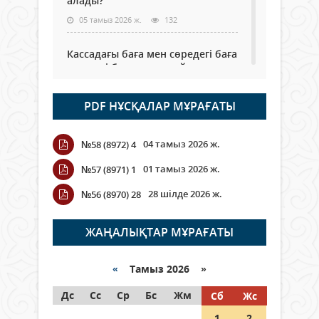
алады?
05 тамыз 2026 ж.
132
Кассадағы баға мен сөредегі баға
әр түрлі болған жағдайда
04 тамыз 2026 ж.
110
PDF НҰСҚАЛАР МҰРАҒАТЫ
ҮКІМЕТТІК ЕМЕС ҰЙЫМДАРҒА
АРНАЛҒАН СЫЙЛЫҚАҚЫ
04 тамыз 2026 ж.
№58 (8972) 4
КОНКУРСЫНА ӨТІНІМ ҚАБЫЛДАУ
БАСТАЛДЫ
01 тамыз 2026 ж.
№57 (8971) 1
04 тамыз 2026 ж.
109
28 шілде 2026 ж.
№56 (8970) 28
Қазақстанда ЖЭК электр
энергиясын өндіру бойынша
ЖАҢАЛЫҚТАР МҰРАҒАТЫ
көрсеткіш асыра орындалды
04 тамыз 2026 ж.
108
«
Тамыз 2026 »
Дс
ҚҰРҚЫЛТАЙДЫҢ ҰЯСЫ КИЕЛІ МЕ?
Сс
Ср
Бс
Жм
Сб
Жс
04 тамыз 2026 ж.
100
1
2