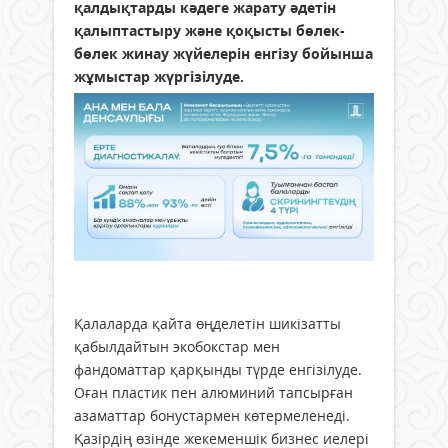
қалдықтарды кәдеге жарату әдетін
қалыптастыру және қоқысты бөлек-
бөлек жинау жүйелерін енгізу бойынша
жұмыстар жүргізілуде.
Қалаларда қайта өңделетін шикізатты
қабылдайтын экобокстар мен
фандоматтар қарқынды түрде енгізілуде.
Оған пластик пен алюминий тапсырған
азаматтар бонустармен көтермеленеді.
Қазірдің өзінде жекеменшік бизнес иелері