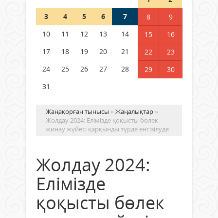
3
4
5
6
7
8
9
Германия аптап ыстыққа
байланысты суды үнемдей
10
11
12
13
14
15
16
бастады
17
18
19
20
21
22
23
04 тамыз 2026 ж.
97
24
25
26
27
28
29
30
31
Жаңақорған тынысы
»
Жаңалықтар
»
Жолдау 2024: Елімізде қоқысты бөлек
жинау жүйесі қарқынды түрде енгізілуде
Жолдау 2024:
Елімізде
қоқысты бөлек