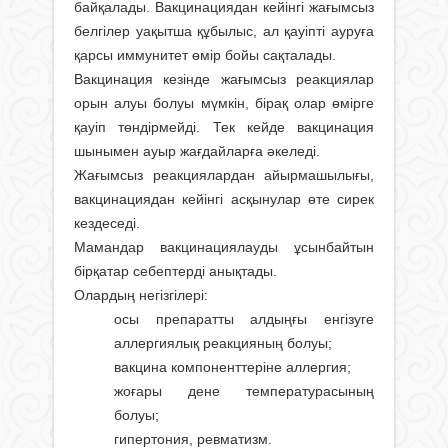
байқалады. Вакцинациядан кейінгі жағымсыз
белгілер уақытша құбылыс, ал қауіпті ауруға
қарсы иммунитет өмір бойы сақталады.
Вакцинация кезінде жағымсыз реакциялар
орын алуы болуы мүмкін, бірақ олар өмірге
қауіп төндірмейді. Тек кейде вакцинация
шынымен ауыр жағдайларға әкеледі.
Жағымсыз реакциялардан айырмашылығы,
вакцинациядан кейінгі асқынулар өте сирек
кездеседі.
Мамандар вакцинациялауды ұсынбайтын
бірқатар себептерді анықтады.
Олардың негізгілері:
осы препаратты алдыңғы енгізуге
аллергиялық реакцияның болуы;
вакцина компоненттеріне аллергия;
жоғары дене температурасының
болуы;
гипертония, ревматизм.