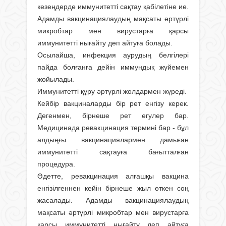
кезеңдерде иммунитетті сақтау қабілетіне ие.
Адамды вакцинациялаудың мақсаты әртүрлі
микробтар мен вирустарға қарсы
иммунитетті нығайту деп айтуға болады.
Осылайша, инфекция аурудың белгілері
пайда болғанға дейін иммундық жүйемен
жойылады.
Иммунитетті құру әртүрлі жолдармен жүреді.
Кейбір вакциналарды бір рет енгізу керек.
Дегенмен, бірнеше рет егулер бар.
Медицинада ревакцинация термині бар - бұл
алдыңғы вакцинациялармен дамыған
иммунитетті сақтауға бағытталған
процедура.
Әдетте, ревакцинация алғашқы вакцина
енгізілгеннен кейін бірнеше жыл өткен соң
жасалады. Адамды вакцинациялаудың
мақсаты әртүрлі микробтар мен вирустарға
қарсы иммунитетті нығайту деп айтуға