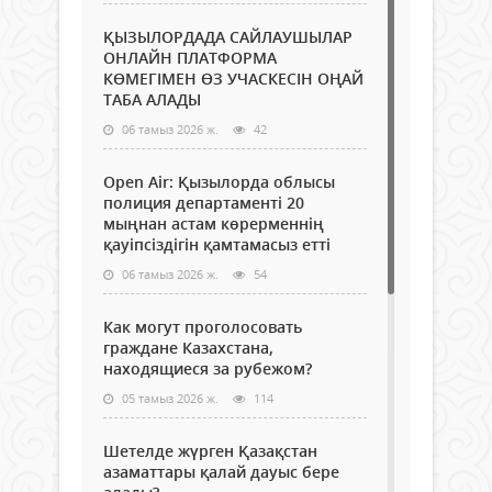
ҚЫЗЫЛОРДАДА САЙЛАУШЫЛАР
ОНЛАЙН ПЛАТФОРМА
КӨМЕГІМЕН ӨЗ УЧАСКЕСІН ОҢАЙ
ТАБА АЛАДЫ
06 тамыз 2026 ж.
42
Open Air: Қызылорда облысы
полиция департаменті 20
мыңнан астам көрерменнің
қауіпсіздігін қамтамасыз етті
06 тамыз 2026 ж.
54
Как могут проголосовать
граждане Казахстана,
находящиеся за рубежом?
05 тамыз 2026 ж.
114
Шетелде жүрген Қазақстан
азаматтары қалай дауыс бере