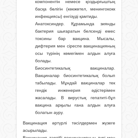
компонентін немесе қоздырғыштың
басқа бөлігін (көкжөтел, менингококк
инфекциясы) енгізуді қамтиды.
Анатоксиндер. Құрамында зиянды
бактерия шығаратын белсенді емес
токсины бар вакцина. Мысалы,
дифтерия мен сіреспе вакцинацияның
осы түрінің көмегімен алдын алуға
болады.
Биосинтетикалық вакциналар.
Вакциналар биосинтетикалық болып
табылады. Мұндай вакциналар тек
гендік инженерия әдістерімен
жасалады. В вирустық гепатиті-бұл
вакцина арқылы ғана алдын алуға
болатын ауру.
Вакцинация әртүрлі тәсілдермен жүзеге
асырылады.
Вакцинация тәртібі вакцинацияның түрі мен