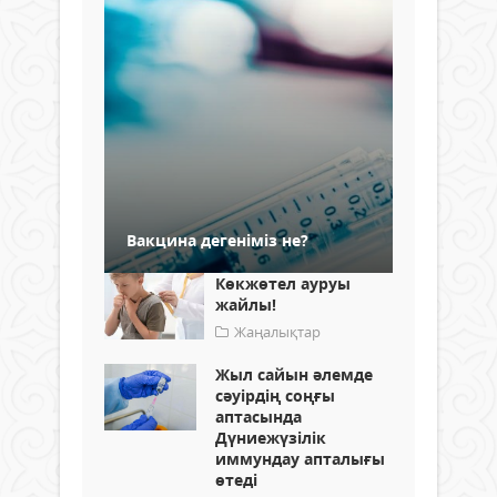
Вакцина дегеніміз не?
Көкжөтел ауруы
жайлы!
Жаңалықтар
Жыл сайын әлемде
сәуірдің соңғы
аптасында
Дүниежүзілік
иммундау апталығы
өтеді