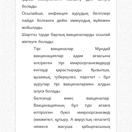
болады.
Осылайша, инфекция аурудың белгілері
пайда болғанға дейін иммундық жүйемен
жойылады.
Шартты түрде барлық вакциналарды осылай
жіктеуге болады:
Тірі вакциналар . Мұндай
вакцинациялар адам ағзасына
әлсіреген тірі микроорганизмдерді
енгізуді қарастырады. Қызылша,
қызамық, туберкулез, паротит – бұл
аурулар тірі вакциналармен алдын
алуға болады.
Белсенді емес вакциналар.
Вакцинацияның бұл түрі ағзаға
өлтірілген бүкіл микроорганизмді
(көкжөтел, құтыру, А вирустық гепатиті)
немесе жасуша қабырғасының