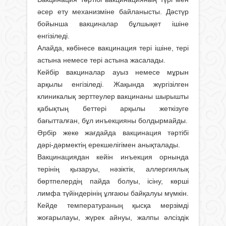
әсер ету механизміне байланысты. Дәстүр
бойынша вакциналар бұлшықет ішіне
енгізіледі.
Алайда, көбінесе вакцинация тері ішіне, тері
астына немесе тері астына жасалады.
Кейбір вакциналар ауыз немесе мұрын
арқылы енгізіледі. Жақында жүргізілген
клиникалық зерттеулер вакцинаны шырышты
қабықтың беттері арқылы жеткізуге
бағытталған, бұл инъекцияны болдырмайды.
Әрбір жеке жағдайда вакцинация тәртібі
дәрі-дәрмектің ерекшелігімен анықталады.
Вакцинациядан кейін инъекция орнында
терінің қызаруы, нәзіктік, аллергиялық
бөртпелердің пайда болуы, ісіну, көрші
лимфа түйіндерінің ұлғаюы байқалуы мүмкін.
Кейде температураның қысқа мерзімді
жоғарылауы, жүрек айнуы, жалпы әлсіздік