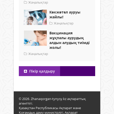
Жаңалықтар
Көкжөтел ауруы
жайлы!
Жаңалықтар
Вакцинация
жұқпалы аурудың
алдын алудың тиімді
жолы!
Жаңалықтар
Пікір қалдыру
© 2026. Zhanaqorgan-tynysy.kz ақпараттық
агенттігі.
Қазақстан Республикасы Ақпарат және
Қоғамдық даму министрлігі, Ақпарат