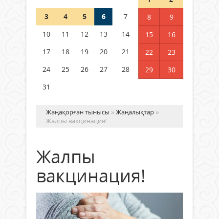
3
4
5
6
7
8
9
Германия аптап ыстыққа
байланысты суды үнемдей
10
11
12
13
14
15
16
бастады
17
18
19
20
21
22
23
04 тамыз 2026 ж.
89
24
25
26
27
28
29
30
31
Жаңақорған тынысы
»
Жаңалықтар
»
Жалпы вакцинация!
Жалпы
вакцинация!