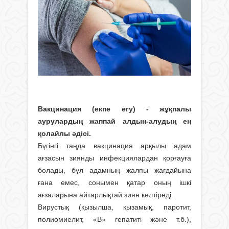
Вакцинация (екпе егу) - жұқпалы
аурулардың жаппай алдын-алудың ең
қолайлы әдісі.
Бүгінгі таңда вакцинация арқылы адам
ағзасын зиянды инфекциялардан қорғауға
болады, бұл адамның жалпы жағдайына
ғана емес, сонымен қатар оның ішкі
ағзаларына айтарлықтай зиян келтіреді.
Вирустық (қызылша, қызамық, паротит,
полиомиелит, «В» гепатиті және т.б.),