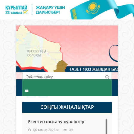
СОҢҒЫ ЖАҢАЛЫҚТАР
Есептен шығару куәліктері
06 тамыз 2026 ж.
39