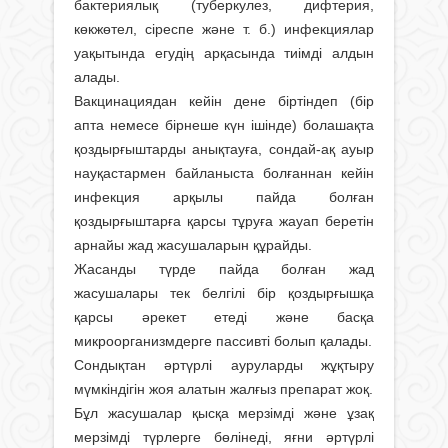
бактериялық (туберкулез, дифтерия,
көкжөтел, сіреспе және т. б.) инфекциялар
уақытында егудің арқасында тиімді алдын
алады.
Вакцинациядан кейін дене біртіндеп (бір
апта немесе бірнеше күн ішінде) болашақта
қоздырғыштарды анықтауға, сондай-ақ ауыр
науқастармен байланыста болғаннан кейін
инфекция арқылы пайда болған
қоздырғыштарға қарсы тұруға жауап беретін
арнайы жад жасушаларын құрайды.
Жасанды түрде пайда болған жад
жасушалары тек белгілі бір қоздырғышқа
қарсы әрекет етеді және басқа
микроорганизмдерге пассивті болып қалады.
Сондықтан әртүрлі ауруларды жұқтыру
мүмкіндігін жоя алатын жалғыз препарат жоқ.
Бұл жасушалар қысқа мерзімді және ұзақ
мерзімді түрлерге бөлінеді, яғни әртүрлі