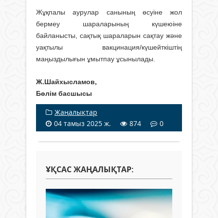
Жұқпалы аурулар санының өсуіне жол
бермеу шараларының күшеюіне
байланысты, сақтық шараларын сақтау және
уақтылы вакцинация/күшейткіштің
маңыздылығын ұмытпау ұсынылады.
Ж.Шайхысламов,
Бөлім басшысы
Жаңалықтар
04 тамыз 2025 ж.
874
0
ҰҚСАС ЖАҢАЛЫҚТАР: