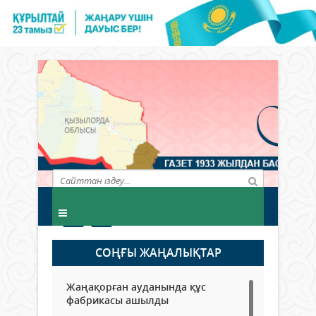
СОҢҒЫ ЖАҢАЛЫҚТАР
Жаңақорған ауданында құс
фабрикасы ашылды