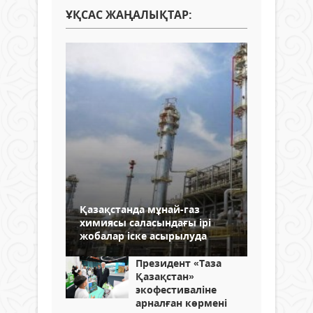
ҰҚСАС ЖАҢАЛЫҚТАР:
Қазақстанда мұнай-газ
химиясы саласындағы ірі
жобалар іске асырылуда
Президент «Таза
Қазақстан»
экофестиваліне
арналған көрмені