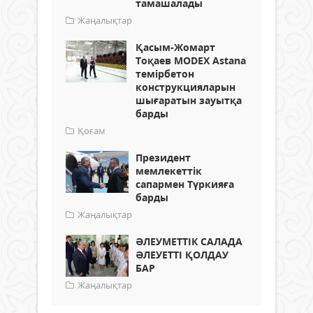
тамашалады
Жаңалықтар
Қасым-Жомарт
Тоқаев MODEХ Astana
темірбетон
конструкцияларын
шығаратын зауытқа
барды
Қоғам
Президент
мемлекеттік
сапармен Түркияға
барды
Жаңалықтар
ӘЛЕУМЕТТІК САЛАДА
ӘЛЕУЕТТІ ҚОЛДАУ
БАР
Жаңалықтар