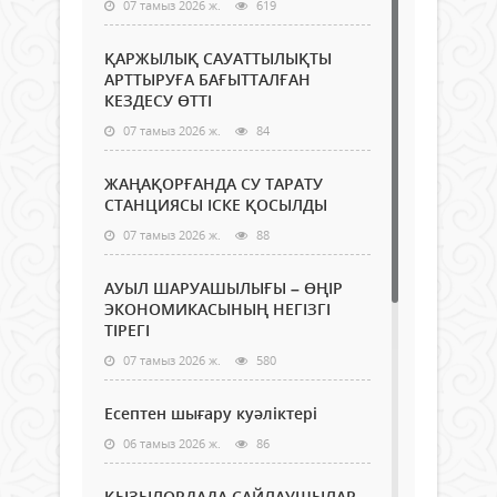
07 тамыз 2026 ж.
619
ҚАРЖЫЛЫҚ САУАТТЫЛЫҚТЫ
АРТТЫРУҒА БАҒЫТТАЛҒАН
КЕЗДЕСУ ӨТТІ
07 тамыз 2026 ж.
84
ЖАҢАҚОРҒАНДА СУ ТАРАТУ
СТАНЦИЯСЫ ІСКЕ ҚОСЫЛДЫ
07 тамыз 2026 ж.
88
АУЫЛ ШАРУАШЫЛЫҒЫ – ӨҢІР
ЭКОНОМИКАСЫНЫҢ НЕГІЗГІ
ТІРЕГІ
07 тамыз 2026 ж.
580
Есептен шығару куәліктері
06 тамыз 2026 ж.
86
ҚЫЗЫЛОРДАДА САЙЛАУШЫЛАР