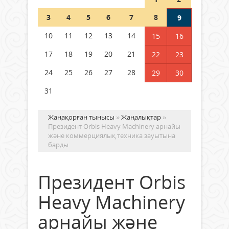
Шетелде жүрген Қазақстан
3
4
5
6
7
8
9
азаматтары қалай дауыс бере
алады?
10
11
12
13
14
15
16
05 тамыз 2026 ж.
169
17
18
19
20
21
22
23
24
25
26
27
28
29
30
31
Жаңақорған тынысы
»
Жаңалықтар
»
Президент Orbis Heavy Machinery арнайы
және коммерциялық техника зауытына
барды
Президент Orbis
Heavy Machinery
арнайы және