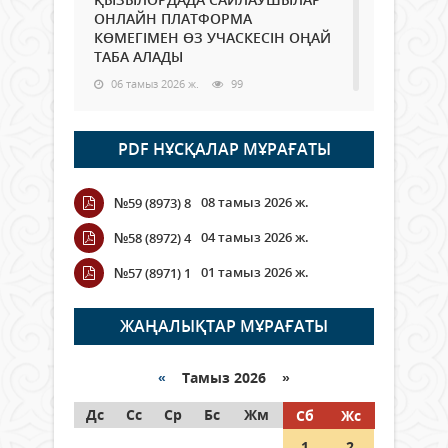
ОНЛАЙН ПЛАТФОРМА
КӨМЕГІМЕН ӨЗ УЧАСКЕСІН ОҢАЙ
ТАБА АЛАДЫ
06 тамыз 2026 ж.
99
Open Air: Қызылорда облысы
PDF НҰСҚАЛАР МҰРАҒАТЫ
полиция департаменті 20
мыңнан астам көрерменнің
қауіпсіздігін қамтамасыз етті
08 тамыз 2026 ж.
№59 (8973) 8
06 тамыз 2026 ж.
118
04 тамыз 2026 ж.
№58 (8972) 4
Wi-Fi ҚАБЫРҒА АРҚЫЛЫ ҚАЛАЙ
01 тамыз 2026 ж.
№57 (8971) 1
ӨТЕДІ?
06 тамыз 2026 ж.
276
ЖАҢАЛЫҚТАР МҰРАҒАТЫ
Как могут проголосовать
граждане Казахстана,
«
Тамыз 2026 »
находящиеся за рубежом?
Дс
Сс
Ср
Бс
Жм
Сб
Жс
05 тамыз 2026 ж.
158
1
2