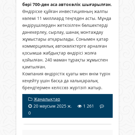
бері 700-ден аса автокөлік шығарылған.
Өндіріске құйған инвестицияның жалпы
көлемі 11 миллиард теңгеден асты. Мұнда
өндірушілерден жеткізілген бөлшектерді
дәнекерлеу, сырлау, шанақ монтаждау
жұмыстары атқарылады. Сонымен қатар
коммерциялық автокөліктерге арналған
қосымша жабдықтар өндірісі жолға
қойылған. 240 маман тұрақты жұмыспен
қамтылған.
Компания өндірістік қуаты мен өнім түрін
кеңейту үшін басқа да халықаралық
брендтермен келіссөз жүргізіп жатыр.
Жаңалықтар
20 маусым 2025 ж.
1 261
0