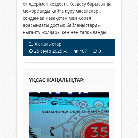
өкілдерімен кездесті. Кездесу барысында
мемориалды қайта құру мәселелері,
сондай-ақ Қазақстан мен Корея
арасындағы достық байланыстарды
нығайту жолдары кеңінен талқыланды.
Жаңалықтар
25 сәуір 2025 ж.
407
0
ҰҚСАС ЖАҢАЛЫҚТАР: