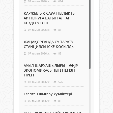
07 тамыз 2026 ж.
614
ҚАРЖЫЛЫҚ САУАТТЫЛЫҚТЫ
АРТТЫРУҒА БАҒЫТТАЛҒАН
КЕЗДЕСУ ӨТТІ
07 тамыз 2026 ж.
81
ЖАҢАҚОРҒАНДА СУ ТАРАТУ
СТАНЦИЯСЫ ІСКЕ ҚОСЫЛДЫ
07 тамыз 2026 ж.
85
АУЫЛ ШАРУАШЫЛЫҒЫ – ӨҢІР
ЭКОНОМИКАСЫНЫҢ НЕГІЗГІ
ТІРЕГІ
07 тамыз 2026 ж.
576
Есептен шығару куәліктері
06 тамыз 2026 ж.
83
ҚЫЗЫЛОРДАДА САЙЛАУШЫЛАР