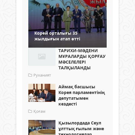
Корей орталығы 35
жылдығын атап өтті
ТАРИХИ-МӘДЕНИ
МҰРАЛАРДЫ ҚОРҒАУ
МӘСЕЛЕЛЕРІ
ТАЛҚЫЛАНДЫ
Руханият
Аймақ басшысы
Корея парламентінің
депутатымен
кездесті
Қоғам
Қызылордада Сеул
ұлттық ғылым және
технологиялар