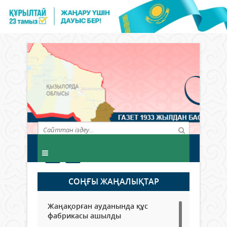
СОҢҒЫ ЖАҢАЛЫҚТАР
Жаңақорған ауданында құс
фабрикасы ашылды