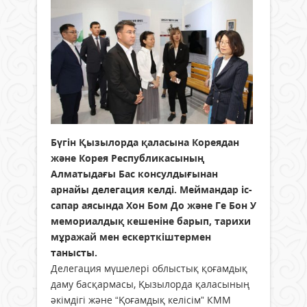
Бүгін Қызылорда қаласына Кореядан
және Корея Республикасының
Алматыдағы Бас консулдығынан
арнайы делегация келді. Меймандар іс-
сапар аясында Хон Бом До және Ге Бон У
мемориалдық кешеніне барып, тарихи
мұражай мен ескерткіштермен
танысты.
Делегация мүшелері облыстық қоғамдық
даму басқармасы, Қызылорда қаласының
әкімдігі және “Қоғамдық келісім” КММ