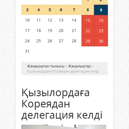
Шетелде жүрген Қазақстан
3
4
5
6
7
8
9
азаматтары қалай дауыс бере
алады?
10
11
12
13
14
15
16
05 тамыз 2026 ж.
164
17
18
19
20
21
22
23
24
25
26
27
28
29
30
31
Жаңақорған тынысы
»
Жаңалықтар
»
Қызылордаға Кореядан делегация келді
Қызылордаға
Кореядан
делегация келді