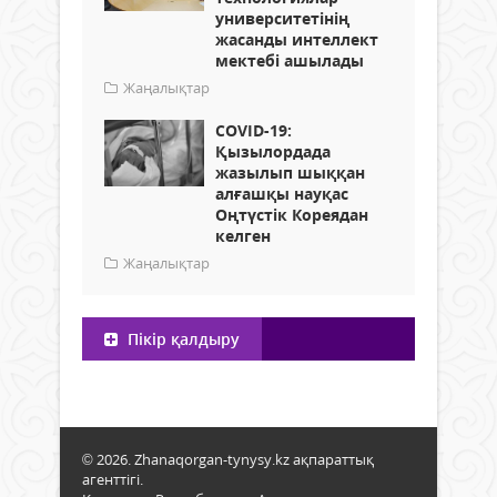
университетінің
жасанды интеллект
мектебі ашылады
Жаңалықтар
COVID-19:
Қызылордада
жазылып шыққан
алғашқы науқас
Оңтүстік Кореядан
келген
Жаңалықтар
Пікір қалдыру
© 2026. Zhanaqorgan-tynysy.kz ақпараттық
агенттігі.