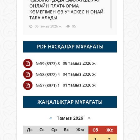
ОНЛАЙН ПЛАТФОРМА
КӨМЕГІМЕН ӨЗ УЧАСКЕСІН ОҢАЙ
ТАБА АЛАДЫ
06 тамыз 2026 ж.
95
Open Air: Қызылорда облысы
PDF НҰСҚАЛАР МҰРАҒАТЫ
полиция департаменті 20
мыңнан астам көрерменнің
қауіпсіздігін қамтамасыз етті
08 тамыз 2026 ж.
№59 (8973) 8
06 тамыз 2026 ж.
114
04 тамыз 2026 ж.
№58 (8972) 4
Wi-Fi ҚАБЫРҒА АРҚЫЛЫ ҚАЛАЙ
01 тамыз 2026 ж.
№57 (8971) 1
ӨТЕДІ?
06 тамыз 2026 ж.
273
ЖАҢАЛЫҚТАР МҰРАҒАТЫ
Как могут проголосовать
граждане Казахстана,
«
Тамыз 2026 »
находящиеся за рубежом?
Дс
Сс
Ср
Бс
Жм
Сб
Жс
05 тамыз 2026 ж.
154
1
2