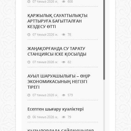
07 тамыз 2026 ж.
608
ҚАРЖЫЛЫҚ САУАТТЫЛЫҚТЫ
АРТТЫРУҒА БАҒЫТТАЛҒАН
КЕЗДЕСУ ӨТТІ
07 тамыз 2026 ж.
78
ЖАҢАҚОРҒАНДА СУ ТАРАТУ
СТАНЦИЯСЫ ІСКЕ ҚОСЫЛДЫ
07 тамыз 2026 ж.
82
АУЫЛ ШАРУАШЫЛЫҒЫ – ӨҢІР
ЭКОНОМИКАСЫНЫҢ НЕГІЗГІ
ТІРЕГІ
07 тамыз 2026 ж.
573
Есептен шығару куәліктері
06 тамыз 2026 ж.
79
ҚЫЗЫЛОРДАДА САЙЛАУШЫЛАР