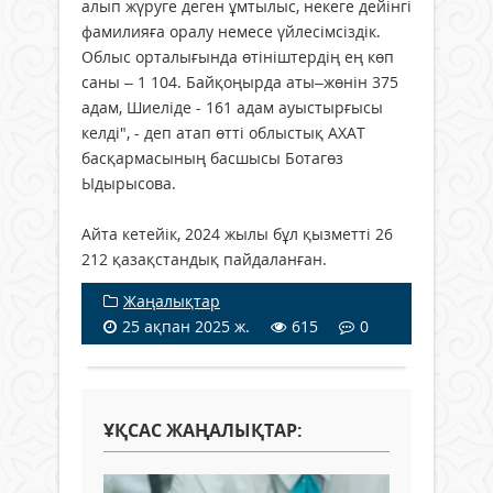
алып жүруге деген ұмтылыс, некеге дейінгі
фамилияға оралу немесе үйлесімсіздік.
Облыс орталығында өтініштердің ең көп
саны – 1 104. Байқоңырда аты–жөнін 375
адам, Шиеліде - 161 адам ауыстырғысы
келді", - деп атап өтті облыстық АХАТ
басқармасының басшысы Ботагөз
Ыдырысова.
Айта кетейік, 2024 жылы бұл қызметті 26
212 қазақстандық пайдаланған.
Жаңалықтар
25 ақпан 2025 ж.
615
0
ҰҚСАС ЖАҢАЛЫҚТАР: