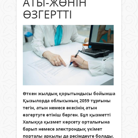
АТЫ-ЖӨНІН
ӨЗГЕРТТІ
Өткен жылдың қорытындысы бойынша
Қызылорда облысының 2059 тұрғыны
тегін, атын немесе әкесінің атын
өзгертуге өтініш берген. Бұл қызметті
Халыққа қызмет көрсету орталығына
барып немесе электрондық үкімет
порталы арқылы да ресімдеуге болады.