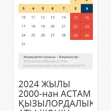
Шетелде жүрген Қазақстан
3
4
5
6
7
8
9
азаматтары қалай дауыс бере
алады?
10
11
12
13
14
15
16
05 тамыз 2026 ж.
161
17
18
19
20
21
22
23
24
25
26
27
28
29
30
31
Жаңақорған тынысы
»
Жаңалықтар
»
2024 ЖЫЛЫ 2000-нан АСТАМ
ҚЫЗЫЛОРДАЛЫҚ АТЫ-ЖӨНІН ӨЗГЕРТТІ
2024 ЖЫЛЫ
2000-нан АСТАМ
ҚЫЗЫЛОРДАЛЫҚ