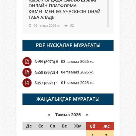
ОНЛАЙН ПЛАТФОРМА
КӨМЕГІМЕН ӨЗ УЧАСКЕСІН ОҢАЙ
ТАБА АЛАДЫ
06 тамыз 2026 ж.
92
Open Air: Қызылорда облысы
PDF НҰСҚАЛАР МҰРАҒАТЫ
полиция департаменті 20
мыңнан астам көрерменнің
қауіпсіздігін қамтамасыз етті
08 тамыз 2026 ж.
№59 (8973) 8
06 тамыз 2026 ж.
108
04 тамыз 2026 ж.
№58 (8972) 4
Wi-Fi ҚАБЫРҒА АРҚЫЛЫ ҚАЛАЙ
01 тамыз 2026 ж.
№57 (8971) 1
ӨТЕДІ?
06 тамыз 2026 ж.
269
ЖАҢАЛЫҚТАР МҰРАҒАТЫ
Как могут проголосовать
граждане Казахстана,
«
Тамыз 2026 »
находящиеся за рубежом?
Дс
Сс
Ср
Бс
Жм
Сб
Жс
05 тамыз 2026 ж.
151
1
2