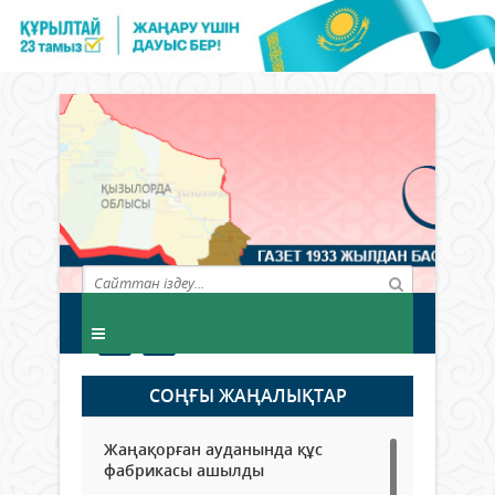
СОҢҒЫ ЖАҢАЛЫҚТАР
Жаңақорған ауданында құс
фабрикасы ашылды