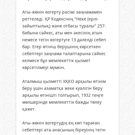
Аты-жөнін өзгерту рәсімі заңнамамен
реттеледі. ҚР Кодексінің "Неке (ерлі-
зайыптылық) және отбасы туралы" 257-
бабына сәйкес, аты мен әкесінің атын
немесе тегін өзгертуге 13 дәлелді себеп
бар. Егер өтініш берушінің көрсеткен
себептері заңнама талаптарына сәйкес
келмесе бұл мемлекеттік қызмет
көрсетілмеуі мүмкін.
Аталмыш қызметті ХҚКО арқылы өтінім
беру үшін азаматқа жеке куәлігін беру
арқылы өтінішті толтырып, 1932 теңге
мөлшерінде мемлекеттік бажды төлеу
қажет.
Аты-жөнін өзгертудің ең көп тараған
себептері ата-анасының біреуінің тегін