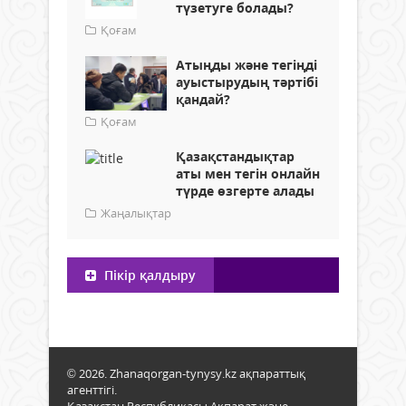
түзетуге болады?
Қоғам
Атыңды және тегіңді
ауыстырудың тәртібі
қандай?
Қоғам
Қазақстандықтар
аты мен тегін онлайн
түрде өзгерте алады
Жаңалықтар
Пікір қалдыру
© 2026. Zhanaqorgan-tynysy.kz ақпараттық
агенттігі.