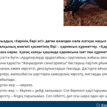
здың «Кәрінің бәрі игі» деген ежелден келе жатқан нақыл 
алқының өнегелі қасиетінің бірі – қариясын құрметтеу. «Қа
аса керек. Қазақ халқы қашанда қариясына ізет пен құрмет
сатта бүгін «Ардагерлерді ардақтайық» партиялық жобасы ая
на қарасты "Жаңақорған санаториясы" бастауыш партия ұйымы
алық көмек көрсетіп, денсаулықтарын тексерді. Дәстүрге айнал
рлері, жалғызбасты қарттарға қамқорлық көрсету, жастарды үлк
табылады.
рген жер — мереке.
рген жер — береке.» дейді халқымыз. Сол берекелі қарттарымы
өрсету – біздің парызымыз. Сол себепті, дәл осы шара одан әрі
Жа