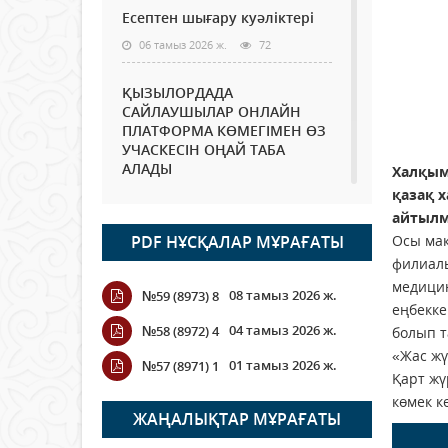
Есептен шығару куәліктері
06 тамыз 2026 ж.
72
ҚЫЗЫЛОРДАДА
САЙЛАУШЫЛАР ОНЛАЙН
ПЛАТФОРМА КӨМЕГІМЕН ӨЗ
УЧАСКЕСІН ОҢАЙ ТАБА
АЛАДЫ
Халқымы
қазақ х
06 тамыз 2026 ж.
85
айтылм
PDF НҰСҚАЛАР МҰРАҒАТЫ
Осы мақ
Open Air: Қызылорда
облысы полиция
филиалы
департаменті 20 мыңнан
медицин
08 тамыз 2026 ж.
№59 (8973) 8
астам көрерменнің
еңбекке
қауіпсіздігін қамтамасыз етті
04 тамыз 2026 ж.
№58 (8972) 4
болып 
06 тамыз 2026 ж.
95
«Жас жү
01 тамыз 2026 ж.
№57 (8971) 1
Қарт жү
Wi-Fi ҚАБЫРҒА АРҚЫЛЫ
көмек к
ҚАЛАЙ ӨТЕДІ?
ЖАҢАЛЫҚТАР МҰРАҒАТЫ
06 тамыз 2026 ж.
263