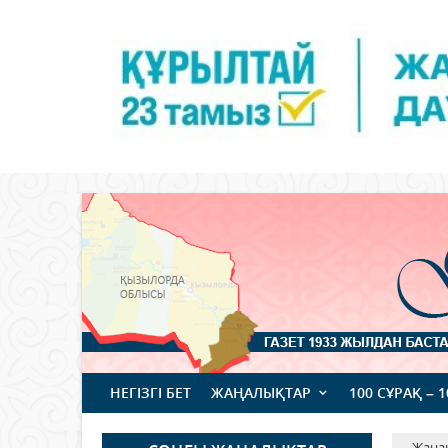
НЕГІЗГІ БЕТ
ЖАҢАЛЫҚТАР
100 СҰРАҚ – 
Жаңа