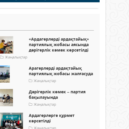
«Ардагерлерді ардақтайық»
партиялық жобасы аясында
дәрігерлік көмек көрсетілді
Жаңалықтар
Арагерлерді ардақтайық
партиялық жобасы жалғасуда
Жаңалықтар
Дәрігерлік көмек – партия
бақылауында
Жаңалықтар
Ардагерлерге құрмет
көрсетілді
Жаңалықтар