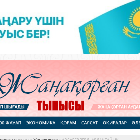
100 ЖАУАП
ЭКОНОМИКА
ҚОҒАМ
САЯСАТ
ОҚИҒАЛАР
ӘЛ
қорған тынысы
»
Жаңалықтар
» АРДАГЕРЛЕРДІ АРДАҚТАЙЫҚ