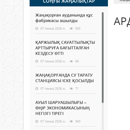
СОҢҒЫ ЖАҢАЛЫҚТАР
Жаңақорған ауданында құс
АР
фабрикасы ашылды
07 тамыз 2026 ж.
593
ҚАРЖЫЛЫҚ САУАТТЫЛЫҚТЫ
АРТТЫРУҒА БАҒЫТТАЛҒАН
КЕЗДЕСУ ӨТТІ
07 тамыз 2026 ж.
69
ЖАҢАҚОРҒАНДА СУ ТАРАТУ
СТАНЦИЯСЫ ІСКЕ ҚОСЫЛДЫ
07 тамыз 2026 ж.
71
АУЫЛ ШАРУАШЫЛЫҒЫ –
ӨҢІР ЭКОНОМИКАСЫНЫҢ
НЕГІЗГІ ТІРЕГІ
07 тамыз 2026 ж.
563