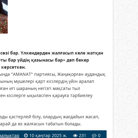
сөзi бар. Үлкендерден жалғасып келе жатқан
рты бар үйдің қазынасы бар» деп бекер
 көрсеткен.
сында "AMANAT" партиясы, Жаңақорған аудандық
ның мүшелері қарт кісілердің үйін аралап
ған игі шараның негізгі мақсаты тыл
ен кісілерге ықыласпен қарауға тәрбиелеу
зды қастерлей білу, олардың жағдайын жасап,
 қарай да өз жалғасын табатын болады.
ңалықтар
10 қаңтар 2025 ж.
231
0