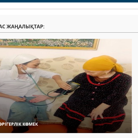
АС ЖАҢАЛЫҚТАР:
ӘРІГЕРЛІК КӨМЕК