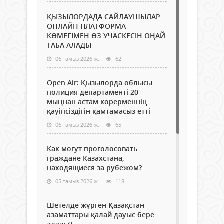
ҚЫЗЫЛОРДАДА САЙЛАУШЫЛАР
ОНЛАЙН ПЛАТФОРМА
КӨМЕГІМЕН ӨЗ УЧАСКЕСІН ОҢАЙ
ТАБА АЛАДЫ
06 тамыз 2026 ж.
62
Open Air: Қызылорда облысы
полиция департаменті 20
мыңнан астам көрерменнің
қауіпсіздігін қамтамасыз етті
06 тамыз 2026 ж.
65
Как могут проголосовать
граждане Казахстана,
находящиеся за рубежом?
05 тамыз 2026 ж.
118
Шетелде жүрген Қазақстан
азаматтары қалай дауыс бере