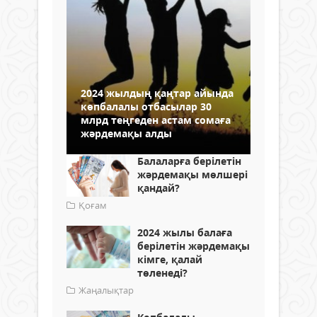
2024 жылдың қаңтар айында
көпбалалы отбасылар 30
млрд теңгеден астам сомаға
жәрдемақы алды
Балаларға берілетін
жәрдемақы мөлшері
қандай?
Қоғам
2024 жылы балаға
берілетін жәрдемақы
кімге, қалай
төленеді?
Жаңалықтар