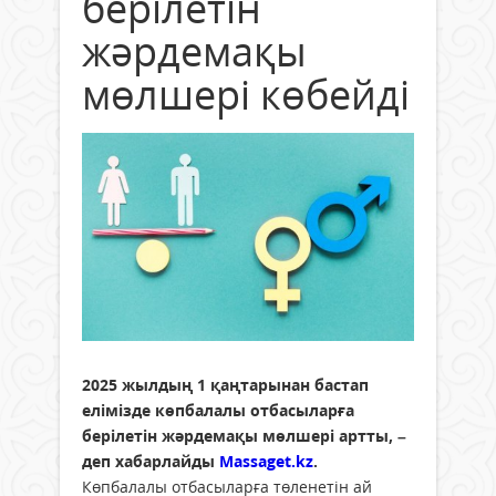
берілетін
жәрдемақы
мөлшері көбейді
2025 жылдың 1 қаңтарынан бастап
елімізде көпбалалы отбасыларға
берілетін жәрдемақы мөлшері артты, –
деп хабарлайды
Massaget.kz
.
Көпбалалы отбасыларға төленетін ай