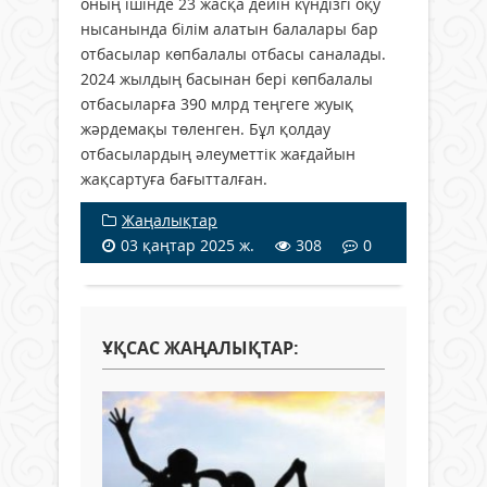
оның ішінде 23 жасқа дейін күндізгі оқу
нысанында білім алатын балалары бар
отбасылар көпбалалы отбасы саналады.
2024 жылдың басынан бері көпбалалы
отбасыларға 390 млрд теңгеге жуық
жәрдемақы төленген. Бұл қолдау
отбасылардың әлеуметтік жағдайын
жақсартуға бағытталған.
Жаңалықтар
03 қаңтар 2025 ж.
308
0
ҰҚСАС ЖАҢАЛЫҚТАР: