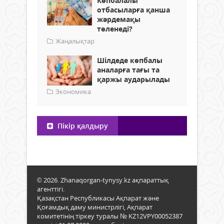
Көпбалалы
отбасыларға қанша
жәрдемақы
төленеді?
Жаңалықтар
Шілдеде көпбалы
аналарға тағы та
қаржы аударылады
Экономика
Пікір қалдыру
© 2026. Zhanaqorgan-tynysy.kz ақпараттық
агенттігі.
Қазақстан Республикасы Ақпарат және
Қоғамдық даму министрлігі, Ақпарат
комитетінің тіркеу туралы № KZ12VPY00052387