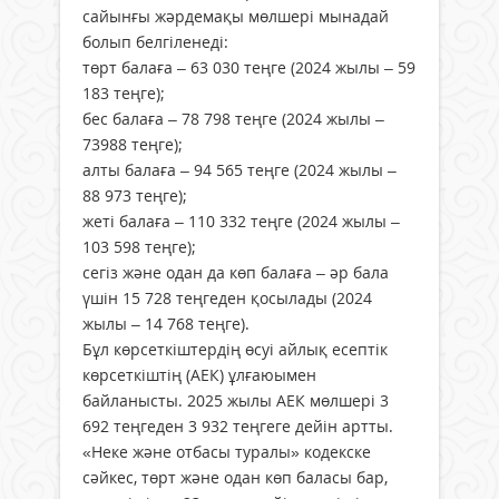
сайынғы жәрдемақы мөлшері мынадай
болып белгіленеді:
төрт балаға – 63 030 теңге (2024 жылы – 59
183 теңге);
бес балаға – 78 798 теңге (2024 жылы –
73988 теңге);
алты балаға – 94 565 теңге (2024 жылы –
88 973 теңге);
жеті балаға – 110 332 теңге (2024 жылы –
103 598 теңге);
сегіз және одан да көп балаға – әр бала
үшін 15 728 теңгеден қосылады (2024
жылы – 14 768 теңге).
Бұл көрсеткіштердің өсуі айлық есептік
көрсеткіштің (АЕК) ұлғаюымен
байланысты. 2025 жылы АЕК мөлшері 3
692 теңгеден 3 932 теңгеге дейін артты.
«Неке және отбасы туралы» кодекске
сәйкес, төрт және одан көп баласы бар,