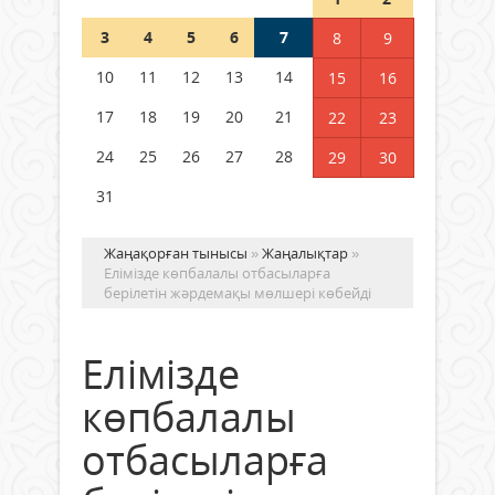
3
4
5
6
7
8
9
Германия аптап ыстыққа
байланысты суды үнемдей
10
11
12
13
14
15
16
бастады
17
18
19
20
21
22
23
04 тамыз 2026 ж.
96
24
25
26
27
28
29
30
31
Жаңақорған тынысы
»
Жаңалықтар
»
Елімізде көпбалалы отбасыларға
берілетін жәрдемақы мөлшері көбейді
Елімізде
көпбалалы
отбасыларға