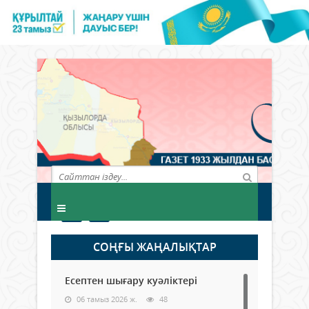
СОҢҒЫ ЖАҢАЛЫҚТАР
Есептен шығару куәліктері
06 тамыз 2026 ж.
48